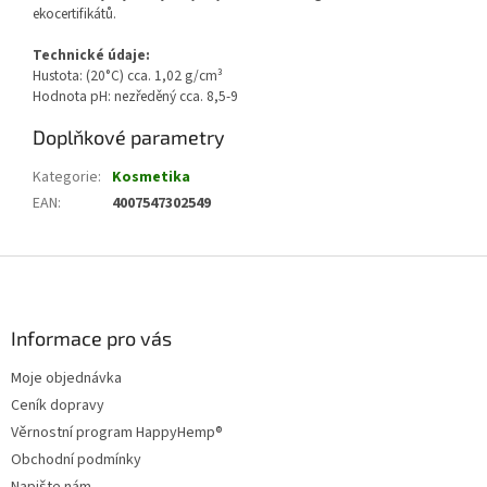
ekocertifikátů.
Technické údaje:
Hustota: (20°C) cca. 1,02 g/cm³
Hodnota pH: nezředěný cca. 8,5-9
Doplňkové parametry
Kategorie
:
Kosmetika
EAN
:
4007547302549
Z
á
p
a
Informace pro vás
t
Moje objednávka
í
Ceník dopravy
Věrnostní program HappyHemp®
Obchodní podmínky