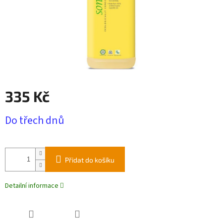
335 Kč
Měrná
Do třech dnů
cena:
Přidat do košíku
Detailní informace