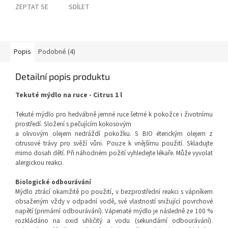
ZEPTAT SE
SDÍLET
Popis
Podobné (4)
Detailní popis produktu
Tekuté mýdlo na ruce - Citrus 1 l
Tekuté mýdlo pro hedvábně jemné ruce šetrné k pokožce i životnímu
prostředí. Složení s pečujícím kokosovým
a olivovým olejem nedráždí pokožku. S BIO éterickým olejem z
citrusové trávy pro svěží vůni. Pouze k vnějšímu použití. Skladujte
mimo dosah dětí. Při náhodném požití vyhledejte lékaře. Může vyvolat
alergickou reakci.
Biologické odbourávání
Mýdlo ztrácí okamžitě po použití, v bezprostřední reakci s vápníkem
obsaženým vždy v odpadní vodě, své vlastností snižující povrchové
napětí (primární odbourávání). Vápenaté mýdlo je následně ze 100 %
rozkládáno na oxid uhličitý a vodu (sekundární odbourávání).