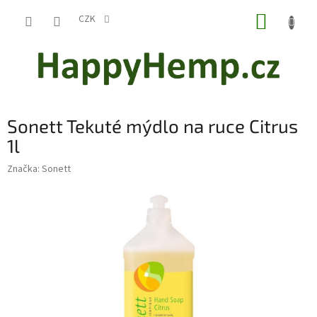
Přejít
NÁKUP
na
CZK
obsah
KOŠÍK
Sonett Tekuté mýdlo na ruce Citrus
1l
Značka:
Sonett