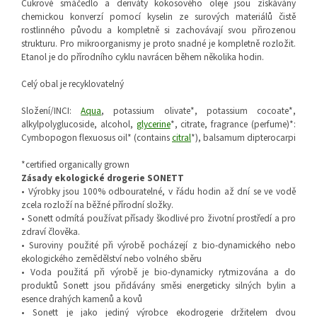
Cukrové smáčedlo a deriváty kokosového oleje jsou získávány
chemickou konverzí pomocí kyselin ze surových materiálů čistě
rostlinného původu a kompletně si zachovávají svou přirozenou
strukturu. Pro mikroorganismy je proto snadné je kompletně rozložit.
Etanol je do přírodního cyklu navrácen během několika hodin.
Celý obal je recyklovatelný
Složení/INCI:
Aqua
, potassium olivate*, potassium cocoate*,
alkylpolyglucoside, alcohol,
glycerine
*, citrate, fragrance (perfume)*:
Cymbopogon flexuosus oil* (contains
citral
*), balsamum dipterocarpi
*certified organically grown
Zásady ekologické drogerie SONETT
• Výrobky jsou 100% odbouratelné, v řádu hodin až dní se ve vodě
zcela rozloží na běžné přírodní složky.
• Sonett odmítá používat přísady škodlivé pro životní prostředí a pro
zdraví člověka.
• Suroviny použité při výrobě pocházejí z bio-dynamického nebo
ekologického zemědělství nebo volného sběru
• Voda použitá při výrobě je bio-dynamicky rytmizována a do
produktů Sonett jsou přidávány směsi energeticky silných bylin a
esence drahých kamenů a kovů
• Sonett je jako jediný výrobce ekodrogerie držitelem dvou