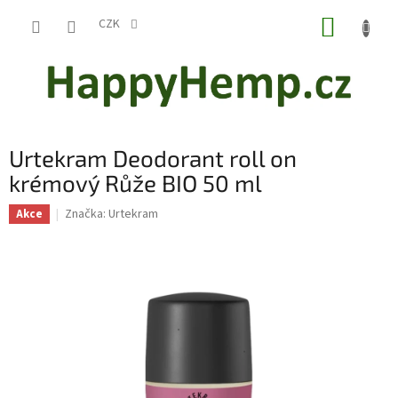
Přejít
NÁKUP
na
CZK
obsah
KOŠÍK
Urtekram Deodorant roll on
krémový Růže BIO 50 ml
Značka:
Urtekram
Akce