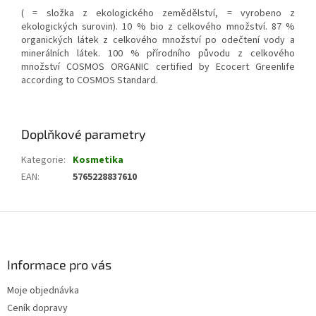
( = složka z ekologického zemědělství, = vyrobeno z
ekologických surovin). 10 % bio z celkového množství. 87 %
organických látek z celkového množství po odečtení vody a
minerálních látek. 100 % přírodního původu z celkového
množství COSMOS ORGANIC certified by Ecocert Greenlife
according to COSMOS Standard.
Doplňkové parametry
Kategorie
:
Kosmetika
EAN
:
5765228837610
Z
á
p
a
Informace pro vás
t
Moje objednávka
í
Ceník dopravy