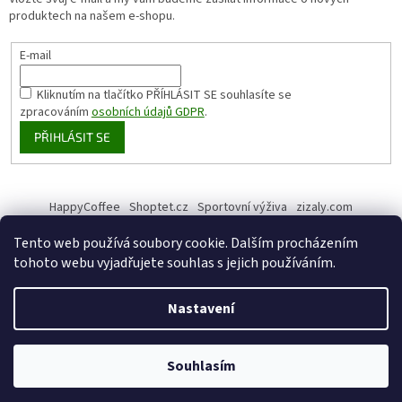
produktech na našem e-shopu.
E-mail
Kliknutím na tlačítko PŘÍHLÁSIT SE
souhlasíte se
zpracováním
osobních údajů GDPR
.
PŘIHLÁSIT SE
HappyCoffee
Shoptet.cz
Sportovní výživa
zizaly.com
Tento web používá soubory cookie. Dalším procházením
tohoto webu vyjadřujete souhlas s jejich používáním.
Vytvořil Shoptet
Nastavení
Copyright 2026
HappyHemp
. Všechna práva vyhrazena.
Upravit
Souhlasím
nastavení cookies
Získejte slevu 5% na Váš první nákup