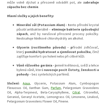
může volně dýchat a přirozeně odvádět pot, ale
zabraňuje
zápachu bez chemie
.
Hlavní složky a jejich benefity:
Minerální sůl (Potassium Alum) - t
ento přírodní krystal
působí antibakteriálně –
eliminuje bakterie způsobující
zápach
, aniž by narušoval přirozené procesy pokožky.
Neobsahuje hliníkové chlorohydráty ani alkohol.
Glycerin (rostlinného původu) - p
řírodní zvlhčovač,
který
pomáhá hydratovat a zjemňovat pokožku
, čímž
zajišťuje komfort i po holení nebo při citlivé kůži.
Vůně růžového geránia - j
emně květinová, svěží a lehce
bylinná vůně, která
navozuje pocit čistoty, ženskosti a
pohody
– bez syntetických parfémů.
Složení:
Aqua
, Glycerin, Potassium Alum, Cymbopogon
Flexuosus Oil, Xanthan Gum,
Parfum
, Pelargonium Graveolens
Oil, Alpha-Terpineol, Beta-Caryophyllene,
Citral
, Citronellol,
Geraniol, Geranyl Acetate, Lemongrass Oil, Limonene, Linalool,
Pelargonium Graveolens Flower Oil, Pinene.