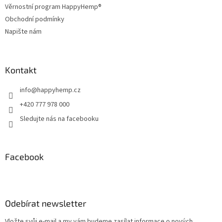
Věrnostní program HappyHemp®
Obchodní podmínky
Napište nám
Kontakt
info
@
happyhemp.cz
+420 777 978 000
Sledujte nás na facebooku
Facebook
Odebírat newsletter
Vložte svůj e-mail a my vám budeme zasílat informace o nových