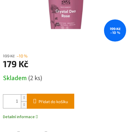
199 Kč
–10 %
199 Kč
–10 %
179 Kč
Měrná
Skladem
(2 ks)
cena:
Přidat do košíku
Detailní informace