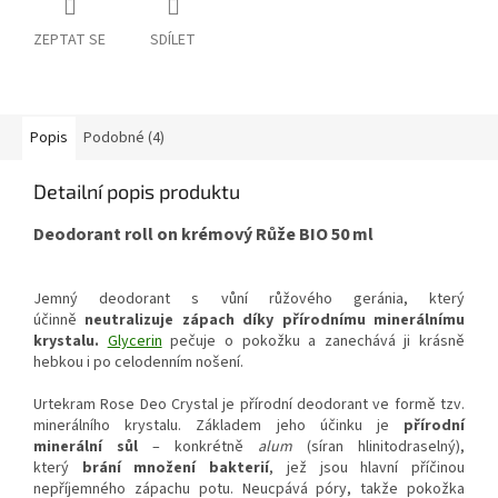
ZEPTAT SE
SDÍLET
Popis
Podobné (4)
Detailní popis produktu
Deodorant roll on krémový Růže BIO 50 ml
Jemný deodorant s vůní růžového geránia, který
účinně
neutralizuje zápach díky přírodnímu minerálnímu
krystalu.
Glycerin
pečuje o pokožku a zanechává ji krásně
hebkou i po celodenním nošení.
Urtekram Rose Deo Crystal je přírodní deodorant ve formě tzv.
minerálního krystalu. Základem jeho účinku je
přírodní
minerální sůl
– konkrétně
alum
(síran hlinitodraselný),
který
brání množení bakterií
, jež jsou hlavní příčinou
nepříjemného zápachu potu. Neucpává póry, takže pokožka