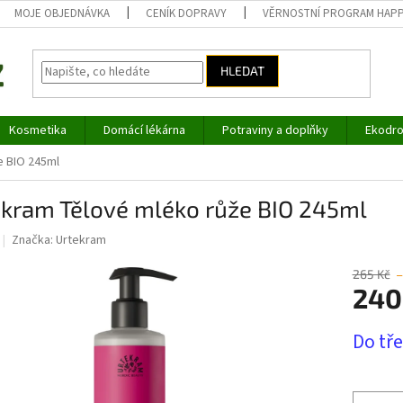
MOJE OBJEDNÁVKA
CENÍK DOPRAVY
VĚRNOSTNÍ PROGRAM HAP
HLEDAT
Kosmetika
Domácí lékárna
Potraviny a doplňky
Ekodro
e BIO 245ml
ekram Tělové mléko růže BIO 245ml
Značka:
Urtekram
265 Kč
–
240
Měrná
Do tř
cena: