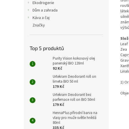
tvoř
Ekodrogerie
rost
Dům a zahrada
láte
siln
Káva a čaj
znám
Značky
výta
Slož
Leaf 
Top 5 produktů
Zea 
Capr
Purity Vision kokosový olej
Grav
panenský BIO 120ml
Xant
92 Kč
Linal
Urtekram Deodorant roll on
limeta BIO 50 ml
1) Or
179 Kč
Obje
Urtekram Deodorant bez
parfemace roll on BIO 50ml
179 Kč
HennaPlus přírodní barva na
vlasy pro muže světle hnědá
80ml
335 Kč