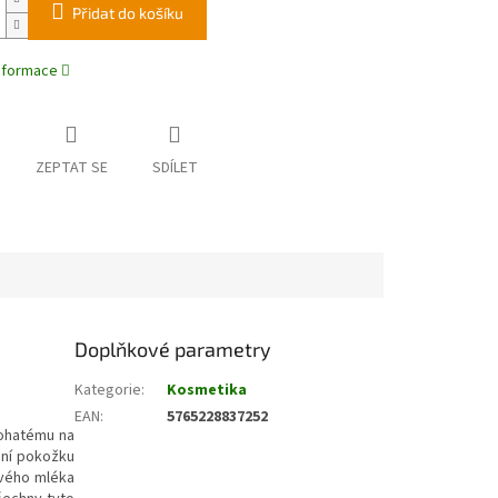
Přidat do košíku
informace
ZEPTAT SE
SDÍLET
Doplňkové parametry
Kategorie
:
Kosmetika
EAN
:
5765228837252
bohatému na
ání pokožku
ového mléka