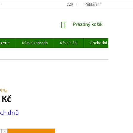
PYHEMP®
OBCHODNÍ PODMÍNKY
CZK
NAPIŠTE NÁM
Přihlášení
NÁKUPNÍ
Prázdný košík
KOŠÍK
gerie
Dům a zahrada
Káva a čaj
Obchodní podmínky
9 %
 Kč
ech dnů