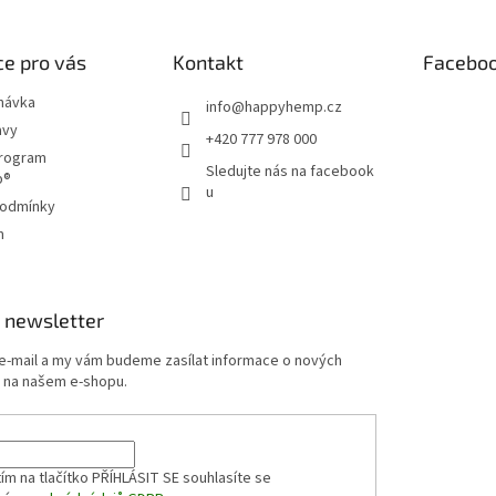
e pro vás
Kontakt
Facebo
návka
info
@
happyhemp.cz
avy
+420 777 978 000
program
Sledujte nás na facebook
p®
u
podmínky
m
 newsletter
 e-mail a my vám budeme zasílat informace o nových
 na našem e-shopu.
ím na tlačítko PŘÍHLÁSIT SE
souhlasíte se