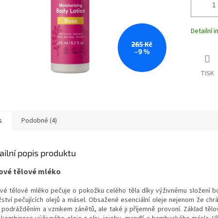
Detailní 
265 Kč
–9 %
TISK
s
Podobné (4)
ailní popis produktu
ové tělové mléko
vé tělové mléko pečuje o pokožku celého těla díky výživnému složení 
ství pečujících olejů a másel. Obsažené esenciální oleje nejenom že chr
 podrážděním a vznikem zánětů, ale také ji příjemně provoní. Základ těl