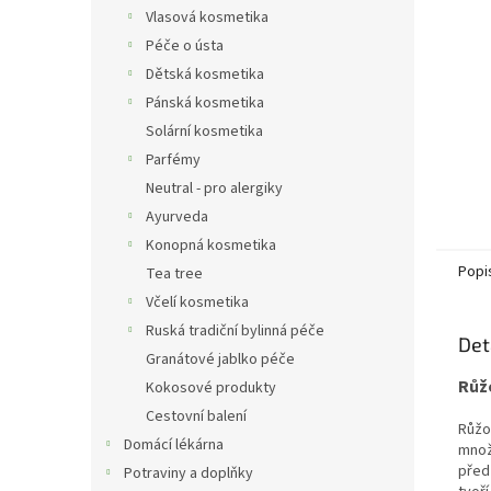
n
Vlasová kosmetika
e
Péče o ústa
l
Dětská kosmetika
Pánská kosmetika
Solární kosmetika
Parfémy
Neutral - pro alergiky
Ayurveda
Konopná kosmetika
Popi
Tea tree
Včelí kosmetika
Ruská tradiční bylinná péče
Det
Granátové jablko péče
Růž
Kokosové produkty
Cestovní balení
Růžo
Domácí lékárna
množ
před
Potraviny a doplňky