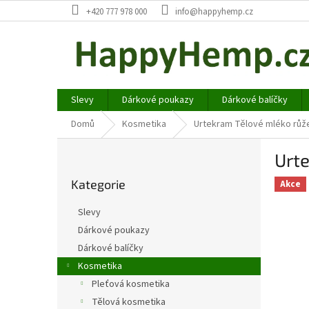
Přejít
+420 777 978 000
info@happyhemp.cz
na
obsah
Slevy
Dárkové poukazy
Dárkové balíčky
Domů
Kosmetika
Urtekram Tělové mléko růž
P
Urt
o
Přeskočit
s
Kategorie
kategorie
Akce
t
r
Slevy
a
Dárkové poukazy
n
Dárkové balíčky
n
í
Kosmetika
p
Pleťová kosmetika
a
Tělová kosmetika