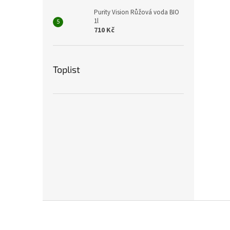
Purity Vision Růžová voda BIO
1l
710 Kč
Toplist
Z
á
p