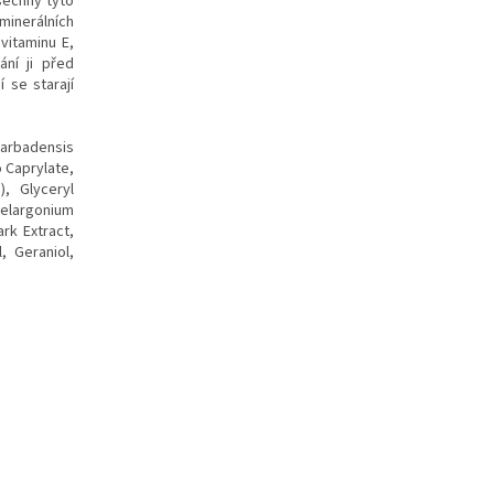
šechny tyto
minerálních
vitaminu E,
ání ji před
 se starají
Barbadensis
o Caprylate,
, Glyceryl
elargonium
rk Extract,
, Geraniol,