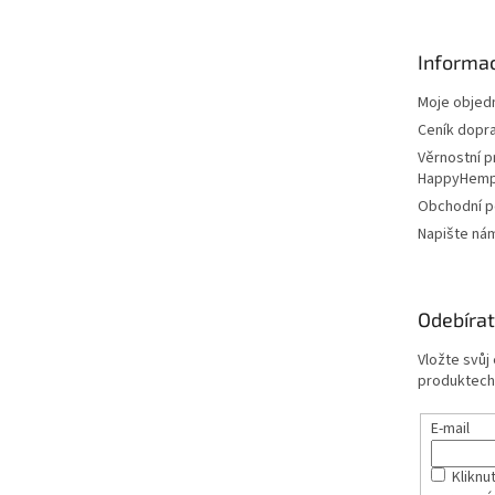
a
t
Informac
í
Moje objed
Ceník dopr
Věrnostní 
HappyHem
Obchodní 
Napište ná
Odebírat
Vložte svůj
produktech
E-mail
Kliknut