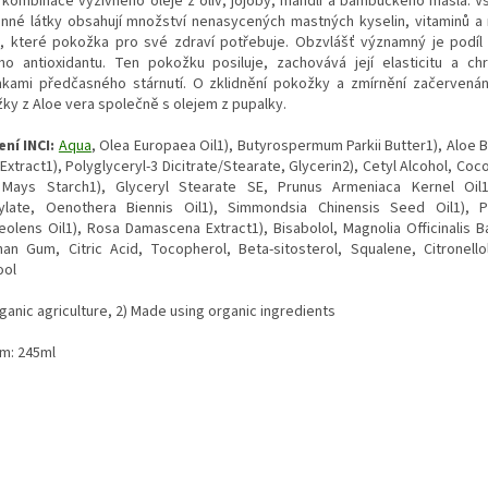
í kombinace výživného oleje z oliv, jojoby, mandlí a bambuckého másla. V
linné látky obsahují množství nenasycených mastných kyselin, vitaminů a 
k, které pokožka pro své zdraví potřebuje. Obzvlášť významný je podíl 
ého antioxidantu. Ten pokožku posiluje, zachovává její elasticitu a chr
kami předčasného stárnutí. O zklidnění pokožky a zmírnění začervenání
žky z Aloe vera společně s olejem z pupalky.
ení INCI:
Aqua
, Olea Europaea Oil1), Butyrospermum Parkii Butter1), Aloe 
Extract1), Polyglyceryl-3 Dicitrate/Stearate, Glycerin2), Cetyl Alcohol, Coc
Mays Starch1), Glyceryl Stearate SE, Prunus Armeniaca Kernel Oil1)
ylate, Oenothera Biennis Oil1), Simmondsia Chinensis Seed Oil1), P
eolens Oil1), Rosa Damascena Extract1), Bisabolol, Magnolia Officinalis Ba
han Gum, Citric Acid, Tocopherol, Beta-sitosterol, Squalene, Citronellol
ool
ganic agriculture, 2) Made using organic ingredients
m: 245ml