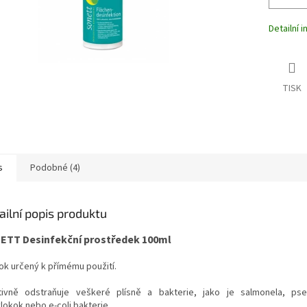
Detailní 
TISK
s
Podobné (4)
ailní popis produktu
ETT Desinfekční prostředek 100ml
ok určený k přímému použití.
tivně odstraňuje veškeré plísně a bakterie, jako je salmonela, ps
lokok nebo e-coli bakterie.