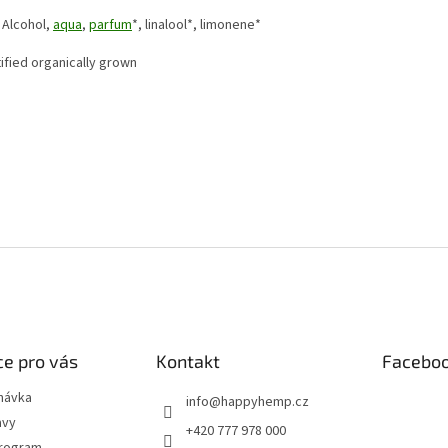
Alcohol,
aqua
,
parfum
*, linalool*, limonene*
ified organically grown
e pro vás
Kontakt
Facebo
návka
info
@
happyhemp.cz
avy
+420 777 978 000
program