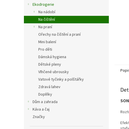
n
Ekodrogerie
e
Na nádobí
l
Na čištění
Na praní
Ořechy na čištění a praní
Mini balení
Pro děti
Dámská hygiena
Dětské pleny
Popi
Vlhčené ubrousky
Vatové tyčinky a polštářky
Zdravá lahev
Det
Doplňky
SON
Dům a zahrada
Káva a čaj
Rozt
Značky
Efek
stafy