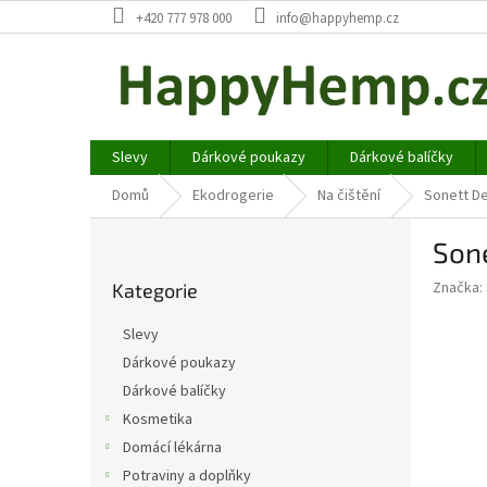
Přejít
+420 777 978 000
info@happyhemp.cz
na
obsah
Slevy
Dárkové poukazy
Dárkové balíčky
Domů
Ekodrogerie
Na čištění
Sonett De
P
Sone
o
Přeskočit
s
Značka:
Kategorie
kategorie
t
r
Slevy
a
Dárkové poukazy
n
Dárkové balíčky
n
í
Kosmetika
p
Domácí lékárna
a
Potraviny a doplňky