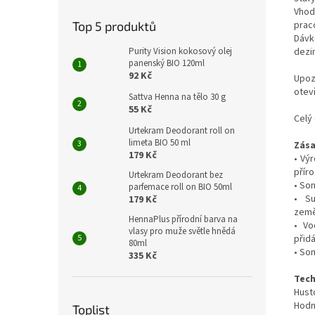
Vhod
praco
Top 5 produktů
Dávk
dezi
Purity Vision kokosový olej
panenský BIO 120ml
92 Kč
Upoz
otev
Sattva Henna na tělo 30 g
55 Kč
Celý 
Urtekram Deodorant roll on
limeta BIO 50 ml
Zása
179 Kč
• Vý
příro
Urtekram Deodorant bez
• Son
parfemace roll on BIO 50ml
• Su
179 Kč
země
HennaPlus přírodní barva na
• Vo
vlasy pro muže světle hnědá
přid
80ml
• So
335 Kč
Tech
Husto
Hodno
Toplist