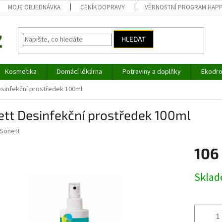
MOJE OBJEDNÁVKA
CENÍK DOPRAVY
VĚRNOSTNÍ PROGRAM HAP
HLEDAT
Kosmetika
Domácí lékárna
Potraviny a doplňky
Ekodro
sinfekční prostředek 100ml
tt Desinfekční prostředek 100ml
Sonett
106
Měrná
Skla
cena: