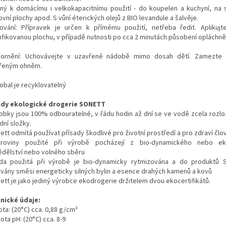
ný k domácímu i velkokapacitnímu použití - do koupelen a kuchyní, na 
vní plochy apod. S vůní éterických olejů z BIO levandule a šalvěje.
ování: Přípravek je určen k přímému použití, netřeba ředit. Aplikuj
nfikovanou plochu, v případě nutnosti po cca 2 minutách působení opláchn
ornění: Uchovávejte v uzavřené nádobě mimo dosah dětí. Zamezte 
řeným ohněm.
obal je recyklovatelný
dy ekologické drogerie SONETT
robky jsou 100% odbouratelné, v řádu hodin až dní se ve vodě zcela rozlo
dní složky.
ett odmítá používat přísady škodlivé pro životní prostředí a pro zdraví člo
roviny použité při výrobě pocházejí z bio-dynamického nebo ek
dělství nebo volného sběru
da použitá při výrobě je bio-dynamicky rytmizována a do produktů S
ávány směsi energeticky silných bylin a esence drahých kamenů a kovů
nett je jako jediný výrobce ekodrogerie držitelem dvou ekocertifikátů.
nické údaje:
ta: (20°C) cca. 0,88 g/cm³
ta pH: (20°C) cca. 8-9