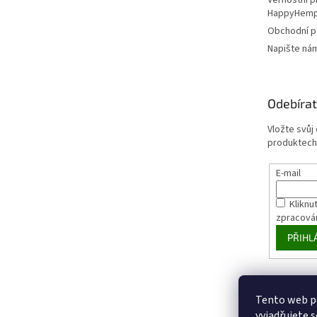
HappyHem
Obchodní 
Napište ná
Odebírat
Vložte svůj
produktech
E-mail
Kliknut
zpracová
PŘIHL
Tento web p
vyjadřujete s