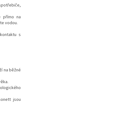
spotřebiče,
te přímo na
ěte vodou.
kontaktu s
ží na běžné
věka.
ologického
onett jsou