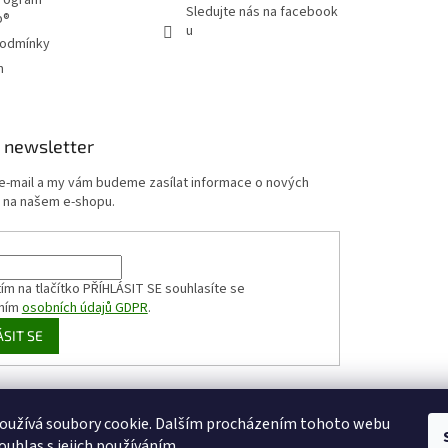
Sledujte nás na facebook
p®
u
podmínky
m
 newsletter
 e-mail a my vám budeme zasílat informace o nových
 na našem e-shopu.
ím na tlačítko PŘÍHLÁSIT SE
souhlasíte se
ním
osobních údajů GDPR
.
ÁSIT SE
HappyCoffee
Shoptet.cz
Sportovní výživa
zizaly.com
oužívá soubory cookie. Dalším procházením tohoto webu
ouhlas s jejich používáním.