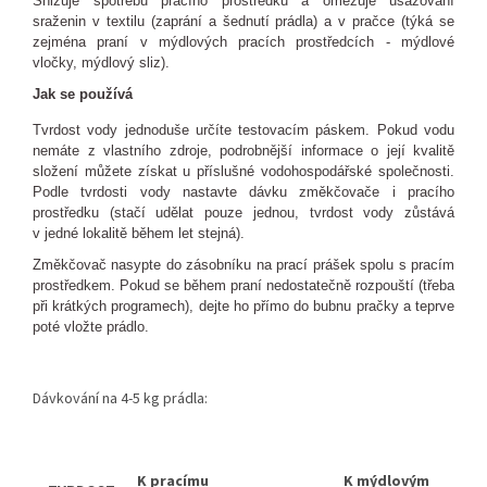
Snižuje spotřebu pracího prostředku a omezuje usazování
sraženin v textilu (zaprání a šednutí prádla) a v pračce (týká se
zejména praní v mýdlových pracích prostředcích -
mýdlové
vločky
, mýdlový sliz).
Jak se používá
Tvrdost vody jednoduše určíte
testovacím páskem
. Pokud vodu
nemáte z vlastního zdroje, podrobnější informace o její kvalitě
složení můžete získat u příslušné vodohospodářské společnosti.
Podle tvrdosti vody nastavte dávku změkčovače i pracího
prostředku (stačí udělat pouze jednou, tvrdost vody zůstává
v jedné lokalitě během let stejná).
Změkčovač nasypte do zásobníku na prací prášek spolu s pracím
prostředkem. Pokud se během praní nedostatečně rozpouští (třeba
při krátkých programech), dejte ho přímo do bubnu pračky a teprve
poté vložte prádlo.
Dávkování na 4-5 kg prádla:
K pracímu
K mýdlovým