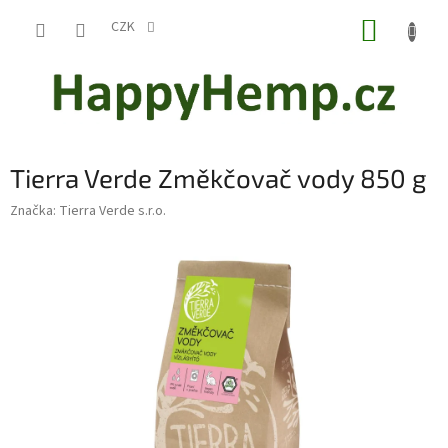
Přejít
NÁKUP
na
CZK
obsah
KOŠÍK
Tierra Verde Změkčovač vody 850 g
Značka:
Tierra Verde s.r.o.