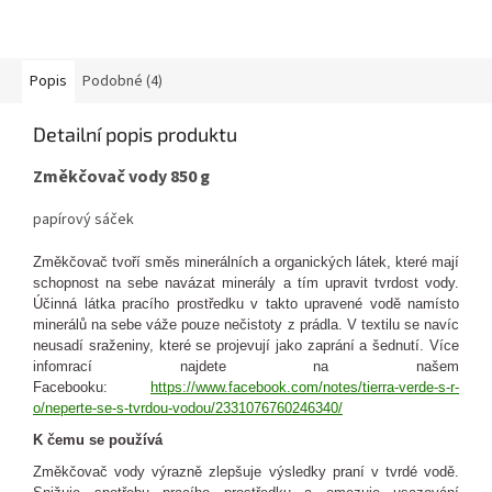
Popis
Podobné (4)
Detailní popis produktu
Změkčovač vody 850 g
papírový sáček
Změkčovač tvoří směs minerálních a organických látek, které mají
schopnost na sebe navázat minerály a tím upravit tvrdost vody.
Účinná látka pracího prostředku v takto upravené vodě namísto
minerálů na sebe váže pouze nečistoty z prádla. V textilu se navíc
neusadí sraženiny, které se projevují jako zaprání a šednutí. Více
infomrací najdete na našem
Facebooku:
https://www.facebook.com/notes/tierra-verde-s-r-
o/neperte-se-s-tvrdou-vodou/2331076760246340/
K čemu se používá
Změkčovač vody výrazně zlepšuje výsledky praní v tvrdé vodě.