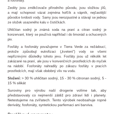
a fosfonáty.
Zeolity jsou změkčovače přírodního původu, jsou složkou jílů,
a mají schopnost vázat zejména hořčík a vápník, nejčastější
původce tvrdosti vody. Samy jsou nerozpustné a stávají se jednou
ze složek usazeného kalu v čističkách.
Uhličitan sodný je známá soda na praní a citran sodný je
konzervant, který se používá například i do limonád a ochucených
piv.
Fosfáty a fosfonáty považujeme v Tierra Verde za nežádoucí,
protože způsobují eutrofizaci („kvetení“) vody se všemi
nepříznivými důsledky tohoto jevu. Fosfáty jsou už několik let
zakázané na praní, ale jsou v konvenčních prostředcích do myček
na nádobí. Fosfonáty nahradily po zákazu fosfáty v pracích
prostředcích, mají však obdobný vliv na vodu.
> 30 % uhličitan sodný, 15 - 30 % citronan sodný, 5 -
Složení:
15 % silikát
Suroviny pro výrobu naší drogerie volíme tak, aby
představovaly co nejmenší zátěž pro zdraví lidí i planety.
Netestujeme na zvířatech. Tento výrobek neobsahuje ropné
deriváty, fosfonáty, syntetickou parfemaci ani barviva.