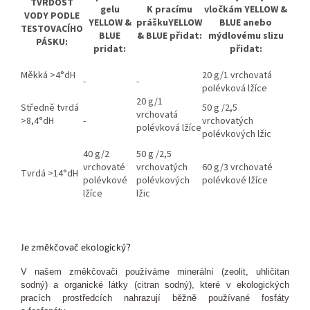
TVRDOST
gelu
K pracímu
vločkám YELLOW &
VODY PODLE
YELLOW &
práškuYELLOW
BLUE anebo
TESTOVACÍHO
BLUE
& BLUE přidat:
mýdlovému slizu
PÁSKU:
pridat:
přidat:
Měkká >4°dH
20 g/1 vrchovatá
-
-
polévková lžíce
20 g/1
Středně tvrdá
50 g /2,5
vrchovatá
>8,4°dH
-
vrchovatých
polévková lžíce
polévkových lžic
40 g/2
50 g /2,5
vrchovaté
vrchovatých
60 g/3 vrchovaté
Tvrdá >14°dH
polévkové
polévkových
polévkové lžíce
lžíce
lžic
Je změkčovač ekologický?
V našem změkčovači používáme minerální (zeolit, uhličitan
sodný) a organické látky (citran sodný), které v ekologických
pracích prostředcích nahrazují běžně používané fosfáty