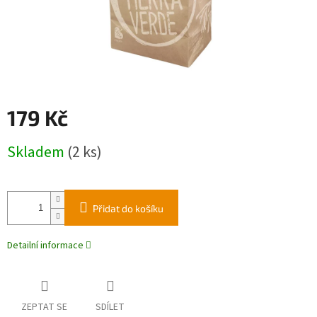
179 Kč
Měrná
Skladem
(2 ks)
cena:
Přidat do košíku
Detailní informace
ZEPTAT SE
SDÍLET