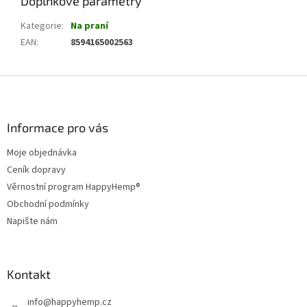
Doplňkové parametry
Kategorie
:
Na praní
EAN
:
8594165002563
Z
á
p
a
Informace pro vás
t
Moje objednávka
í
Ceník dopravy
Věrnostní program HappyHemp®
Obchodní podmínky
Napište nám
Kontakt
info
@
happyhemp.cz