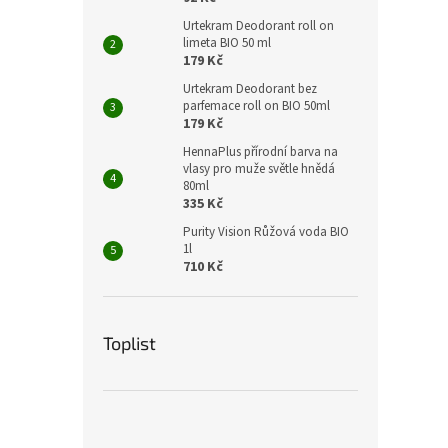
Urtekram Deodorant roll on
limeta BIO 50 ml
179 Kč
Urtekram Deodorant bez
parfemace roll on BIO 50ml
179 Kč
HennaPlus přírodní barva na
vlasy pro muže světle hnědá
80ml
335 Kč
Purity Vision Růžová voda BIO
1l
710 Kč
Toplist