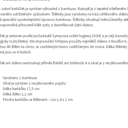
 zubní kartáček je vyroben výhradně z bambusu. Rukojeť je z tepelně ošetřenéh
vaného udržitelným způsobem. Štětinky jsou vyrobeny na bázi uhlíkového vlákna
á speciální vysokoteplotní úpravou bambusu. Štětinky obsahují mikročástečky akt
 napomáhá přirozeně bělit zuby a dezinfikovat ústní dutinu.
ček je sestaven podle požadavků Symposia orální hygieny (SOH) a je celý bezezb
gicky rozložitelný. Dle doporučení SOHjsou použity nejměkčí vlákna o tloušťce 0
tou 40 štětin na otvor, se zaoblenými konci zastřiženými do rovna. Délka štětinky 
né jsou ve 4 řadách.
ček ani vlákna neobsahují příměsi ftalátů ani bisfenolu A a obal je z recyklovanéh
Vyrobeno z bambusu
Obal je vyroben z recyklovaného papíru.
Délka kartáčku 17,5 cm
Délka štětin 1,1 cm
Plocha kartáčku se štětinami - cca 1,4 x 1 cm