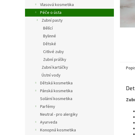
n
Vlasová kosmetika
e
Péče o ústa
l
Zubní pasty
Bělící
Bylinné
Dětské
Citlivé zuby
Zubní prášky
Zubní kartáčky
Popi
Ústní vody
Dětská kosmetika
Det
Pánská kosmetika
Solární kosmetika
Zub
Parfémy
Neutral - pro alergiky
Ayurveda
Konopná kosmetika