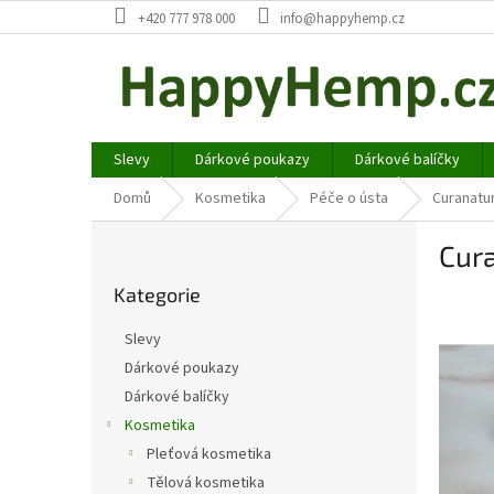
Přejít
+420 777 978 000
info@happyhemp.cz
na
obsah
Slevy
Dárkové poukazy
Dárkové balíčky
Domů
Kosmetika
Péče o ústa
Curanatu
P
Cura
o
Přeskočit
s
Kategorie
kategorie
t
r
Slevy
a
Dárkové poukazy
n
Dárkové balíčky
n
í
Kosmetika
p
Pleťová kosmetika
a
Tělová kosmetika