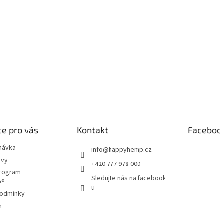
e pro vás
Kontakt
Facebo
návka
info
@
happyhemp.cz
avy
+420 777 978 000
program
Sledujte nás na facebook
p®
u
podmínky
m