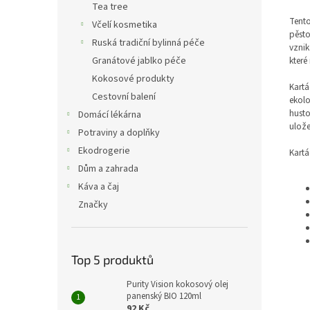
Tea tree
Tento
Včelí kosmetika
pěsto
Ruská tradiční bylinná péče
vznik
které
Granátové jablko péče
Kokosové produkty
Kartá
Cestovní balení
ekolo
husto
Domácí lékárna
ulože
Potraviny a doplňky
Ekodrogerie
Kartá
Dům a zahrada
Káva a čaj
Značky
Top 5 produktů
Purity Vision kokosový olej
panenský BIO 120ml
92 Kč