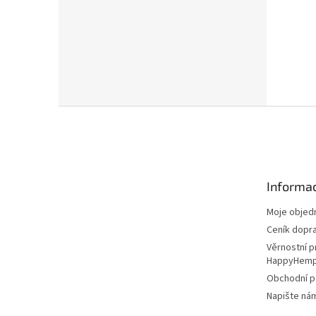
Z
á
p
a
t
Informac
í
Moje objed
Ceník dopr
Věrnostní 
HappyHem
Obchodní 
Napište ná