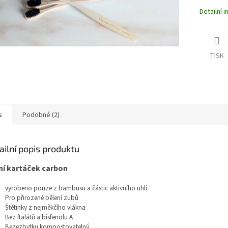
Detailní 
TISK
s
Podobné (2)
ailní popis produktu
ní kartáček carbon
vyrobeno pouze z bambusu a částic aktivního uhlí
Pro přirozené bělení zubů
Štětinky z nejměkčího vlákna
Bez ftalátů a bisfenolu A
Bezezbytku kompostovatelný