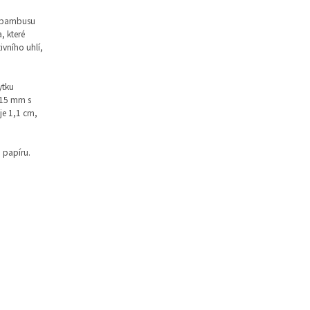
o bambusu
, které
ivního uhlí,
ytku
,15 mm s
je 1,1 cm,
o papíru.