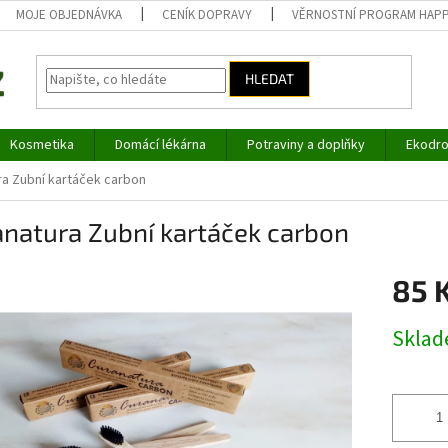
MOJE OBJEDNÁVKA
CENÍK DOPRAVY
VĚRNOSTNÍ PROGRAM HAP
HLEDAT
Kosmetika
Domácí lékárna
Potraviny a doplňky
Ekodro
ra Zubní kartáček carbon
natura Zubní kartáček carbon
85 
Měrná
Skla
cena: