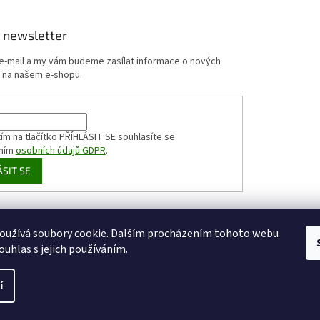
 newsletter
 e-mail a my vám budeme zasílat informace o nových
 na našem e-shopu.
ím na tlačítko PŘÍHLÁSIT SE
souhlasíte se
ním
osobních údajů GDPR
.
ÁSIT SE
HappyCoffee
Shoptet.cz
Sportovní výživa
zizaly.com
oužívá soubory cookie. Dalším procházením tohoto webu
ouhlas s jejich používáním.
í
pravit nastavení cookies
Získejte slevu 5% na Váš první nákup