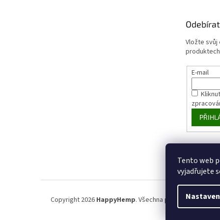
Odebírat
Vložte svůj
produktech
E-mail
Kliknut
zpracová
PŘIHL
Tento web p
vyjadřujete s
Nastaven
Copyright 2026
HappyHemp
. Všechna práva vyhrazena.
U