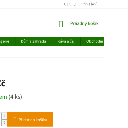
PYHEMP®
OBCHODNÍ PODMÍNKY
CZK
NAPIŠTE NÁM
Přihlášení
NÁKUPNÍ
Prázdný košík
KOŠÍK
gerie
Dům a zahrada
Káva a čaj
Obchodní podmínky
Kč
dem
(4 ks)
Přidat do košíku