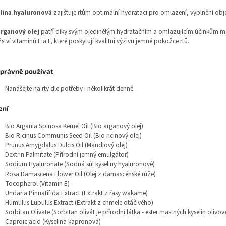
lina hyaluronová
zajišťuje rtům optimální hydrataci pro omlazení, vyplnění ob
arganový olej
patří díky svým ojedinělým hydratačním a omlazujícím účinkům mez
tví vitamínů E a F, které poskytují kvalitní výživu jemné pokožce rtů.
správně používat
Nanášejte na rty dle potřeby i několikrát denně.
ení
Bio Argania Spinosa Kernel Oil (Bio arganový olej)
Bio Ricinus Communis Seed Oil (Bio ricinový olej)
Prunus Amygdalus Dulcis Oil (Mandlový olej)
Dextrin Palmitate (Přírodní jemný emulgátor)
Sodium Hyaluronate (Sodná sůl kyseliny hyaluronové)
Rosa Damascena Flower Oil (Olej z damascénské růže)
Tocopherol (Vitamin E)
Undaria Pinnatifida Extract (Extrakt z řasy wakame)
Humulus Lupulus Extract (Extrakt z chmele otáčivého)
Sorbitan Olivate (Sorbitan olivát je přírodní látka - ester mastných kyselin olivov
Caproic acid (Kyselina kapronová)