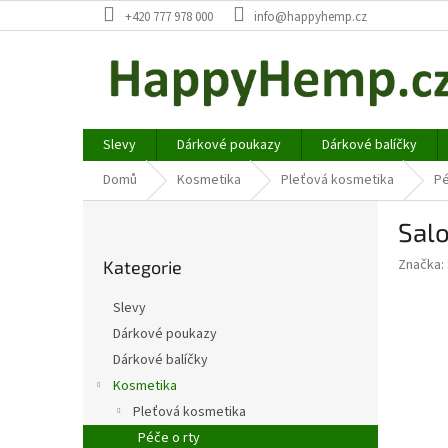
Přejít
+420 777 978 000
info@happyhemp.cz
na
obsah
Slevy
Dárkové poukazy
Dárkové balíčky
Domů
Kosmetika
Pleťová kosmetika
Pé
P
Salo
o
Přeskočit
s
Značka:
Kategorie
kategorie
t
r
Slevy
a
Dárkové poukazy
n
Dárkové balíčky
n
í
Kosmetika
p
Pleťová kosmetika
a
Péče o rty