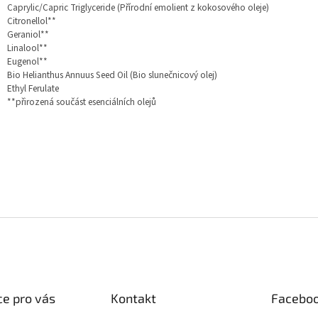
Caprylic/Capric Triglyceride (Přírodní emolient z kokosového oleje)
Citronellol**
Geraniol**
Linalool**
Eugenol**
Bio Helianthus Annuus Seed Oil (Bio slunečnicový olej)
Ethyl Ferulate
**přirozená součást esenciálních olejů
e pro vás
Kontakt
Facebo