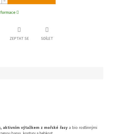
informace
ZEPTAT SE
SDÍLET
u, aktivním výtažkem z mořské řasy
a bio rostlinnými
ozenou barvu, kontury a hebkost.