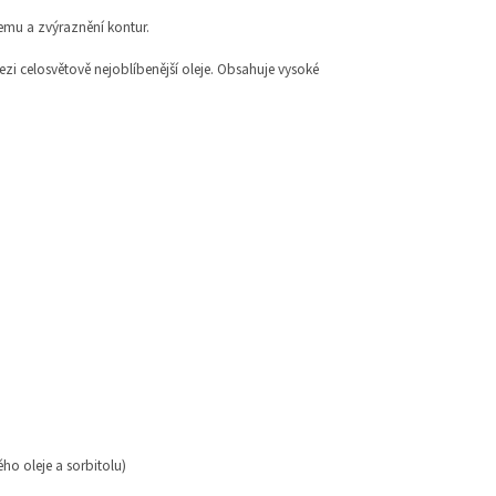
jemu a zvýraznění kontur.
i celosvětově nejoblíbenější oleje. Obsahuje vysoké
ého oleje a sorbitolu)