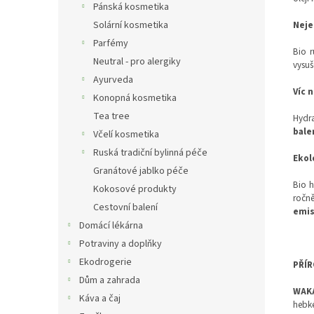
Pánská kosmetika
Neje
Solární kosmetika
Parfémy
Bio 
Neutral - pro alergiky
vysuš
Ayurveda
Víc 
Konopná kosmetika
Tea tree
Hydra
bale
Včelí kosmetika
Ruská tradiční bylinná péče
Ekol
Granátové jablko péče
Bio h
Kokosové produkty
ročně
Cestovní balení
emis
Domácí lékárna
Potraviny a doplňky
Ekodrogerie
PŘÍR
Dům a zahrada
WAK
Káva a čaj
hebké