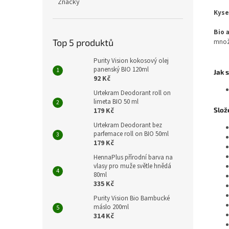
Značky
Kyse
Bio 
množs
Top 5 produktů
Purity Vision kokosový olej
panenský BIO 120ml
Jak 
92 Kč
Urtekram Deodorant roll on
limeta BIO 50 ml
Slož
179 Kč
Urtekram Deodorant bez
parfemace roll on BIO 50ml
179 Kč
HennaPlus přírodní barva na
vlasy pro muže světle hnědá
80ml
335 Kč
Purity Vision Bio Bambucké
máslo 200ml
314 Kč