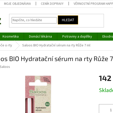
MOJE OBJEDNÁVKA
CENÍK DOPRAVY
VĚRNOSTNÍ PROGRAM HAP
HLEDAT
Kosmetika
Domácí lékárna
Potraviny a doplňky
Ekodro
če o rty
Saloos BIO Hydratační sérum na rty Růže 7 ml
os BIO Hydratační sérum na rty Růže 
Saloos
142
Měrná
Skla
cena: