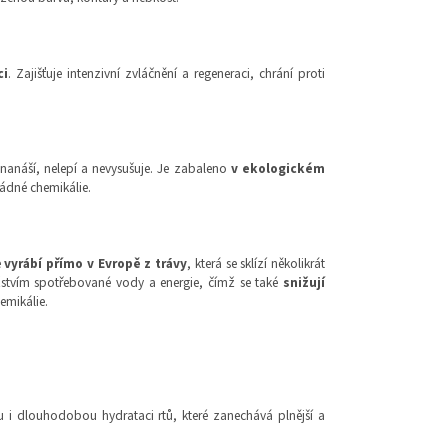
ci
. Zajišťuje intenzivní zvláčnění a regeneraci, chrání proti
anáší, nelepí a nevysušuje. Je zabaleno
v ekologickém
 žádné chemikálie.
e
vyrábí přímo v Evropě z trávy
, která se sklízí několikrát
nožstvím spotřebované vody a energie, čímž se také
snižují
hemikálie.
 i dlouhodobou hydrataci rtů, které zanechává plnější a