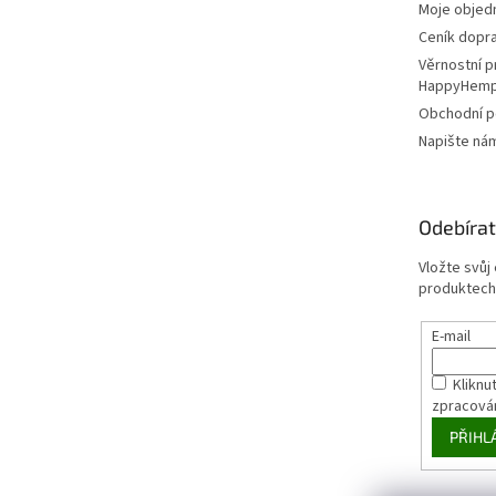
Moje objed
Ceník dopr
Věrnostní 
HappyHem
Obchodní 
Napište ná
Odebírat
Vložte svůj
produktech
E-mail
Kliknut
zpracová
PŘIHL