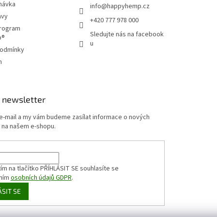
návka
info
@
happyhemp.cz
avy
+420 777 978 000
program
Sledujte nás na facebook
p®
u
podmínky
m
 newsletter
 e-mail a my vám budeme zasílat informace o nových
 na našem e-shopu.
ím na tlačítko PŘÍHLÁSIT SE
souhlasíte se
ním
osobních údajů GDPR
.
ÁSIT SE