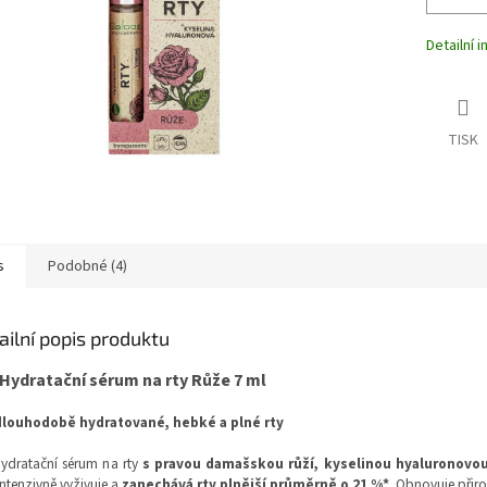
Detailní 
TISK
s
Podobné (4)
ailní popis produktu
Hydratační sérum na rty Růže 7 ml
dlouhodobě hydratované, hebké a plné rty
ydratační sérum na rty
s pravou damašskou růží, kyselinou hyaluronovo
 intenzivně vyživuje a
zanechává rty plnější průměrně o 21 %*
. Obnovuje přir