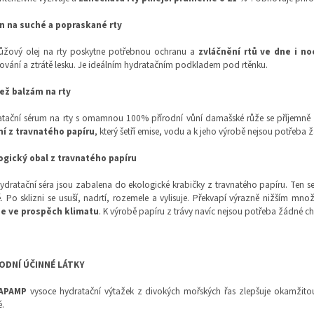
n na suché a popraskané rty
růžový olej na rty poskytne potřebnou ochranu a
zvláčnění rtů ve dne i no
ování a ztrátě lesku. Je ideálním hydratačním podkladem pod rtěnku.
než balzám na rty
tační sérum na rty s omamnou 100% přírodní vůní damašské růže se příjemně n
ní z travnatého papíru
, který šetří emise, vodu a k jeho výrobě nejsou potřeba
ogický obal z travnatého papíru
ydratační séra jsou zabalena do ekologické krabičky z travnatého papíru. Ten s
. Po sklizni se usuší, nadrtí, rozemele a vylisuje. Překvapí výrazně nižším m
e ve prospěch klimatu
. K výrobě papíru z trávy navíc nejsou potřeba žádné c
ODNÍ ÚČINNÉ LÁTKY
APAMP
vysoce hydratační výtažek z divokých mořských řas zlepšuje okamžitou
.