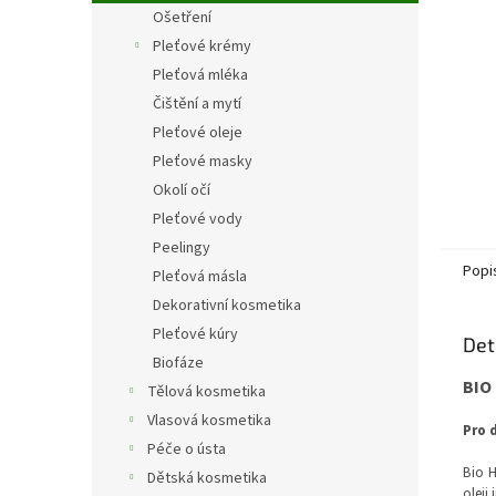
n
Ošetření
e
Pleťové krémy
l
Pleťová mléka
Čištění a mytí
Pleťové oleje
Pleťové masky
Okolí očí
Pleťové vody
Peelingy
Popi
Pleťová másla
Dekorativní kosmetika
Pleťové kúry
Det
Biofáze
BIO 
Tělová kosmetika
Vlasová kosmetika
Pro 
Péče o ústa
Bio H
Dětská kosmetika
oleji