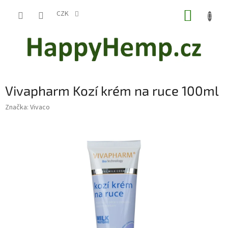
Přejít
NÁKUP
na
CZK
obsah
KOŠÍK
Vivapharm Kozí krém na ruce 100ml
Značka:
Vivaco