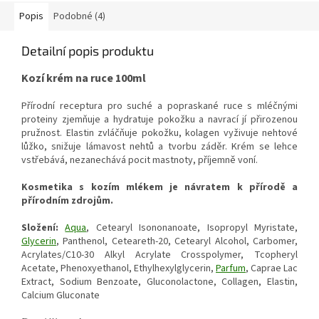
Popis
Podobné (4)
Detailní popis produktu
Kozí krém na ruce 100ml
Přírodní receptura pro suché a popraskané ruce s mléčnými
proteiny zjemňuje a hydratuje pokožku a navrací jí přirozenou
pružnost. Elastin zvláčňuje pokožku, kolagen vyživuje nehtové
lůžko, snižuje lámavost nehtů a tvorbu záděr. Krém se lehce
vstřebává, nezanechává pocit mastnoty, příjemně voní.
Kosmetika s kozím mlékem je návratem k přírodě a
přírodním zdrojům.
Složení:
Aqua
, Cetearyl Isononanoate, Isopropyl Myristate,
Glycerin
, Panthenol, Ceteareth-20, Cetearyl Alcohol, Carbomer,
Acrylates/C10-30 Alkyl Acrylate Crosspolymer, Tcopheryl
Acetate, Phenoxyethanol, Ethylhexylglycerin,
Parfum
, Caprae Lac
Extract, Sodium Benzoate, Gluconolactone, Collagen, Elastin,
Calcium Gluconate