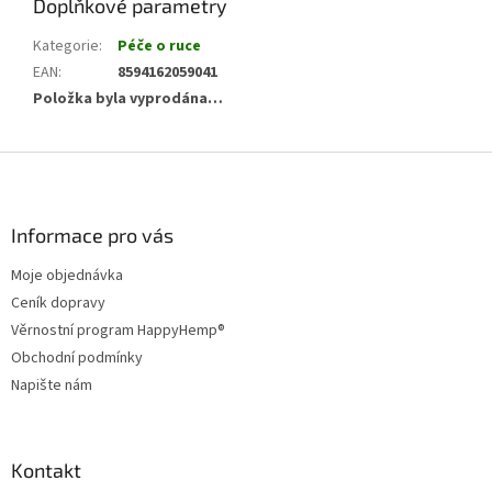
Doplňkové parametry
Kategorie
:
Péče o ruce
EAN
:
8594162059041
Položka byla vyprodána…
Z
á
p
a
Informace pro vás
t
Moje objednávka
í
Ceník dopravy
Věrnostní program HappyHemp®
Obchodní podmínky
Napište nám
Kontakt