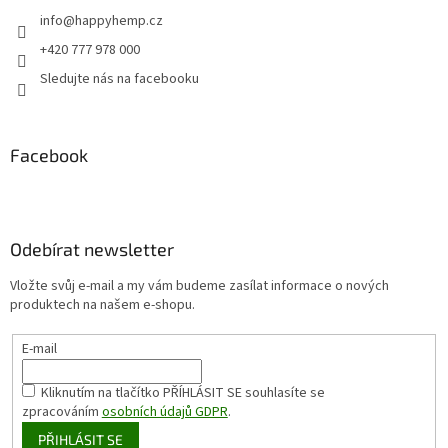
info
@
happyhemp.cz
+420 777 978 000
Sledujte nás na facebooku
Facebook
Odebírat newsletter
Vložte svůj e-mail a my vám budeme zasílat informace o nových
produktech na našem e-shopu.
E-mail
Kliknutím na tlačítko PŘÍHLÁSIT SE
souhlasíte se
zpracováním
osobních údajů GDPR
.
PŘIHLÁSIT SE