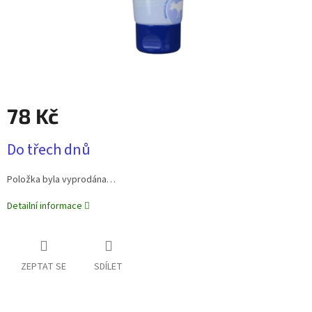
78 Kč
Měrná
Do třech dnů
cena:
Položka byla vyprodána…
Detailní informace
ZEPTAT SE
SDÍLET