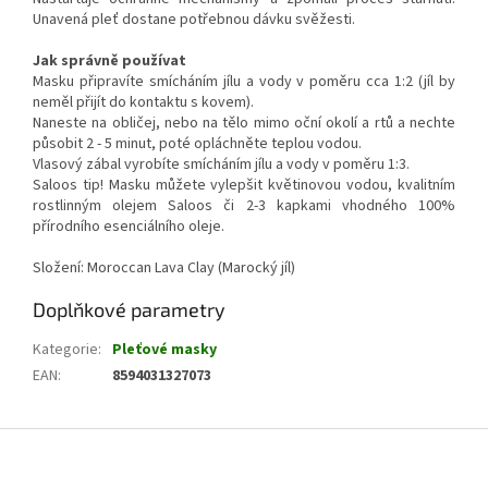
Unavená pleť dostane potřebnou dávku svěžesti.
Jak správně používat
Masku připravíte smícháním jílu a vody v poměru cca 1:2 (jíl by
neměl přijít do kontaktu s kovem).
Naneste na obličej, nebo na tělo mimo oční okolí a rtů a nechte
působit 2 - 5 minut, poté opláchněte teplou vodou.
Vlasový zábal vyrobíte smícháním jílu a vody v poměru 1:3.
Saloos tip! Masku můžete vylepšit květinovou vodou, kvalitním
rostlinným olejem Saloos či 2-3 kapkami vhodného 100%
přírodního esenciálního oleje.
Složení: Moroccan Lava Clay (Marocký jíl)
Doplňkové parametry
Kategorie
:
Pleťové masky
EAN
:
8594031327073
Z
á
p