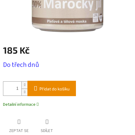
185 Kč
Měrná
Do třech dnů
cena:
Přidat do košíku
Detailní informace
ZEPTAT SE
SDÍLET