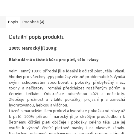
Popis
Podobné (4)
Detailní popis produktu
100% Marocký jíl 200 g
Blahodárná očistná kúra pro pleť, tělo i vlasy
Velmi jemný 100% přírodní jíl je ideální k očistě pleti, těla i vlasů.
Vhodný pro všechny typy pokožky včetně problematické. Vyniká
svými schopnostmi absorbovat z pokožky přebytečný maz,
toxiny a nečistoty. Pomáhá předcházet rozšířeným pórům a
černým tečkám. Odstraňuje odumřelou kůži a nečistoty.
Zlepšuje pružnost a vitalitu pokožky, projasní ji a zanechá
hydratovanou, hebkou a vláčnou.
Lázeň s marockým jílem prokrví a hydratuje pokožku od hlavy až
k patě. 100% přírodní marocký jíl je skvělým prostředkem k
šetrnému čištění pleti obličeje i pokožky celého těla. Lze jej
využít k výrobě čistící pleťové masky i na vlasové zábaly.
Nastartuje ochranné mechanismy a zpomalí proces stárnutí.