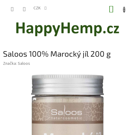
Přejít
NÁKUP
na
CZK
obsah
KOŠÍK
Saloos 100% Marocký jíl 200 g
Značka:
Saloos