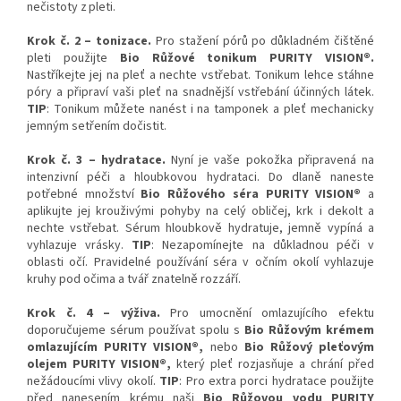
nečistoty z pleti.
Krok č. 2 – tonizace.
Pro stažení pórů po důkladném čištěné
pleti použijte
Bio Růžové tonikum PURITY VISION®.
Nastříkejte jej na pleť a nechte vstřebat. Tonikum lehce stáhne
póry a připraví vaši pleť na snadnější vstřebání účinných látek.
TIP
: Tonikum můžete nanést i na tamponek a pleť mechanicky
jemným setřením dočistit.
Krok č. 3 – hydratace.
Nyní je vaše pokožka připravená na
intenzivní péči a hloubkovou hydrataci. Do dlaně naneste
potřebné množství
Bio Růžového séra PURITY VISION®
a
aplikujte jej krouživými pohyby na celý obličej, krk i dekolt a
nechte vstřebat. Sérum hloubkově hydratuje, jemně vypíná a
vyhlazuje vrásky.
TIP
: Nezapomínejte na důkladnou péči v
oblasti očí. Pravidelné používání séra v očním okolí vyhlazuje
kruhy pod očima a tvář znatelně rozzáří.
Krok č. 4 – výživa.
Pro umocnění omlazujícího efektu
doporučujeme sérum používat spolu s
Bio Růžovým krémem
omlazujícím PURITY VISION®,
nebo
Bio Růžový pleťovým
olejem PURITY VISION®,
který pleť rozjasňuje a chrání před
nežádoucími vlivy okolí.
TIP
: Pro extra porci hydratace použijte
před nanesením krému naši
Bio Růžovou vodu PURITY