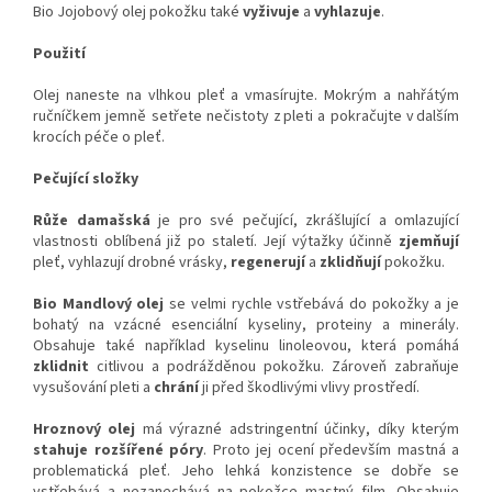
Bio Jojobový olej pokožku také
vyživuje
a
vyhlazuje
.
Použití
Olej naneste na vlhkou pleť a vmasírujte. Mokrým a nahřátým
ručníčkem jemně setřete nečistoty z pleti a pokračujte v dalším
krocích péče o pleť.
Pečující složky
Růže damašská
je pro své pečující, zkrášlující a omlazující
vlastnosti oblíbená již po staletí. Její výtažky účinně
zjemňují
pleť, vyhlazují drobné vrásky,
regenerují
a
zklidňují
pokožku.
Bio Mandlový olej
se velmi rychle vstřebává do pokožky a je
bohatý na vzácné esenciální kyseliny, proteiny a minerály.
Obsahuje také například kyselinu linoleovou, která pomáhá
zklidnit
citlivou a podrážděnou pokožku. Zároveň zabraňuje
vysušování pleti a
chrání
ji před škodlivými vlivy prostředí.
Hroznový olej
má výrazné adstringentní účinky, díky kterým
stahuje rozšířené póry
. Proto jej ocení především mastná a
problematická pleť. Jeho lehká konzistence se dobře se