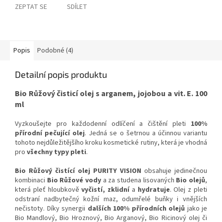
ZEPTAT SE
SDÍLET
Popis
Podobné (4)
Detailní popis produktu
Bio Růžový čisticí olej s arganem, jojobou a vit. E. 100
ml
Vyzkoušejte pro každodenní odlíčení a čištění pleti
100%
přírodní pečující olej
. Jedná se o šetrnou a účinnou variantu
tohoto nejdůležitějšího kroku kosmetické rutiny, která je vhodná
pro
všechny typy pleti
.
Bio Růžový čistící olej PURITY VISION
obsahuje jedinečnou
kombinaci
Bio Růžové vody
a za studena lisovaných
Bio olejů
,
která pleť hloubkově
vyčistí, zklidní
a
hydratuje
. Olej z pleti
odstraní nadbytečný kožní maz, odumřelé buňky i vnějších
nečistoty. Díky synergii
dalších 100% přírodních olejů
jako je
Bio Mandlový, Bio Hroznový, Bio Arganový, Bio Ricinový olej či