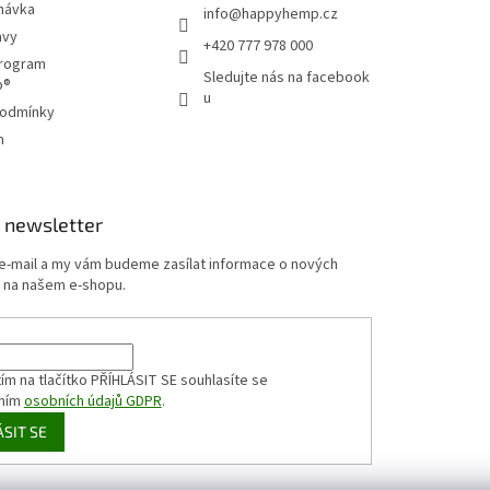
návka
info
@
happyhemp.cz
avy
+420 777 978 000
program
Sledujte nás na facebook
p®
u
podmínky
m
 newsletter
 e-mail a my vám budeme zasílat informace o nových
 na našem e-shopu.
ím na tlačítko PŘÍHLÁSIT SE
souhlasíte se
ním
osobních údajů GDPR
.
ÁSIT SE