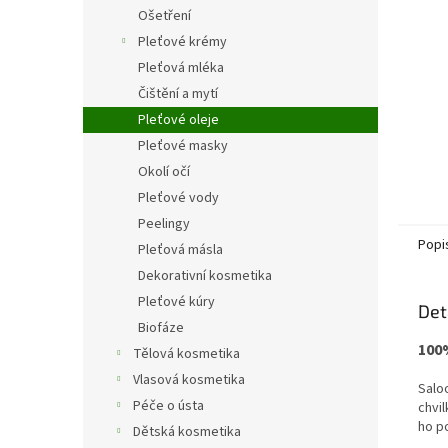
n
Ošetření
e
Pleťové krémy
l
Pleťová mléka
Čištění a mytí
Pleťové oleje
Pleťové masky
Okolí očí
Pleťové vody
Peelingy
Popi
Pleťová másla
Dekorativní kosmetika
Pleťové kúry
Det
Biofáze
100
Tělová kosmetika
Vlasová kosmetika
Salo
Péče o ústa
chvil
ho p
Dětská kosmetika