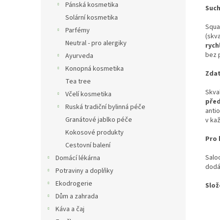
Pánská kosmetika
Such
Solární kosmetika
Squal
Parfémy
(skva
Neutral - pro alergiky
rych
bez 
Ayurveda
Konopná kosmetika
Zdat
Tea tree
Skval
Včelí kosmetika
před
Ruská tradiční bylinná péče
antio
Granátové jablko péče
v ka
Kokosové produkty
Pro 
Cestovní balení
Salo
Domácí lékárna
dodá
Potraviny a doplňky
Ekodrogerie
Slož
Dům a zahrada
Káva a čaj