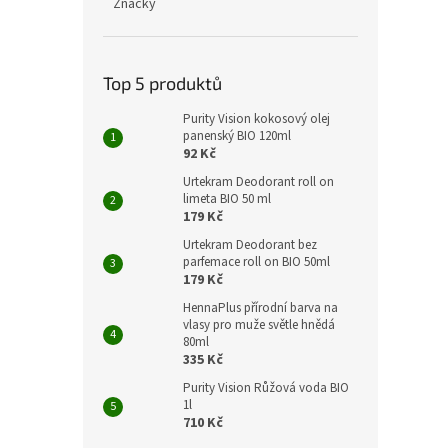
Značky
Top 5 produktů
Purity Vision kokosový olej
panenský BIO 120ml
92 Kč
Urtekram Deodorant roll on
limeta BIO 50 ml
179 Kč
Urtekram Deodorant bez
parfemace roll on BIO 50ml
179 Kč
HennaPlus přírodní barva na
vlasy pro muže světle hnědá
80ml
335 Kč
Purity Vision Růžová voda BIO
1l
710 Kč