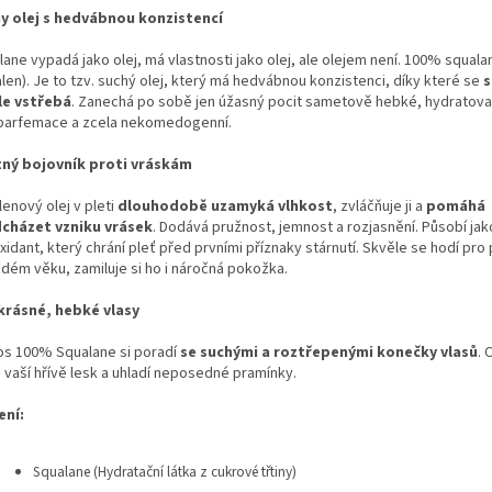
y olej s hedvábnou konzistencí
ane vypadá jako olej, má vlastnosti jako olej, ale olejem není. 100% squala
len). Je to tzv. suchý olej, který má hedvábnou konzistenci, díky které se
s
le vstřebá
. Zanechá po sobě jen úžasný pocit sametově hebké, hydratovan
parfemace a zcela nekomedogenní.
ný bojovník proti vráskám
enový olej v pleti
dlouhodobě uzamyká vlhkost
, zvláčňuje ji a
pomáhá
cházet vzniku vrásek
. Dodává pružnost, jemnost a rozjasnění. Působí jako
xidant, který chrání pleť před prvními příznaky stárnutí. Skvěle se hodí pro 
ždém věku, zamiluje si ho i náročná pokožka.
krásné, hebké vlasy
os 100% Squalane si poradí
se suchými a roztřepenými konečky vlasů
. 
 vaší hřívě lesk a uhladí neposedné pramínky.
ení:
Squalane (Hydratační látka z cukrové třtiny)