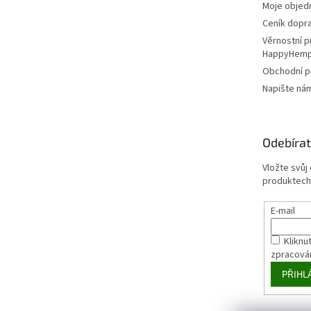
Moje objed
Ceník dopr
Věrnostní 
HappyHem
Obchodní 
Napište ná
Odebírat
Vložte svůj
produktech
E-mail
Kliknut
zpracová
PŘIHL