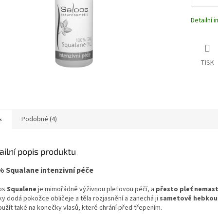
Detailní 
TISK
s
Podobné (4)
ailní popis produktu
% Squalane intenzivní péče
os
Squalene
je mimořádně výživnou pleťovou péčí, a
přesto pleť
nemast
ky dodá pokožce obličeje a těla rozjasnění a zanechá ji
sametově hebkou
oužít také na konečky vlasů, které chrání před třepením.