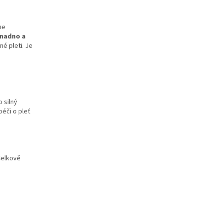
ne
nadno a
é pleti. Je
 silný
péči o pleť
Celkově