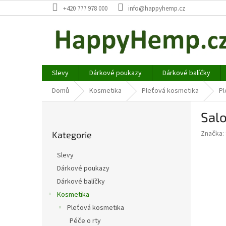
Přejít
+420 777 978 000
info@happyhemp.cz
na
obsah
Slevy
Dárkové poukazy
Dárkové balíčky
Domů
Kosmetika
Pleťová kosmetika
Pl
P
Sal
o
Přeskočit
s
Značka:
Kategorie
kategorie
t
r
Slevy
a
Dárkové poukazy
n
Dárkové balíčky
n
í
Kosmetika
p
Pleťová kosmetika
a
Péče o rty