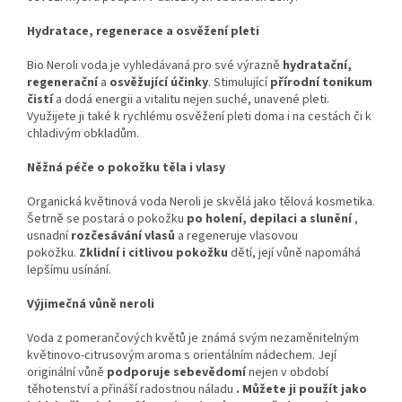
Hydratace, regenerace a osvěžení pleti
Bio Neroli voda je vyhledávaná pro své výrazně
hydratační,
regenerační
a
osvěžující
účinky
. Stimulující
přírodní tonikum
čistí
a dodá energii a vitalitu nejen suché, unavené pleti.
Využijete ji také k rychlému osvěžení pleti doma i na cestách či k
chladivým obkladům.
Něžná péče o pokožku těla i vlasy
Organická květinová voda Neroli je skvělá jako tělová kosmetika.
Šetrně se postará o pokožku
po holení, depilaci a slunění
,
usnadní
rozčesávání vlasů
a regeneruje vlasovou
pokožku.
Zklidní i citlivou pokožku
dětí, její vůně napomáhá
lepšímu usínání.
Výjimečná vůně neroli
Voda z pomerančových květů je známá svým nezaměnitelným
květinovo-citrusovým aroma s orientálním nádechem. Její
originální vůně
podporuje sebevědomí
nejen v období
těhotenství a přináší radostnou náladu
.
Můžete ji použít jako