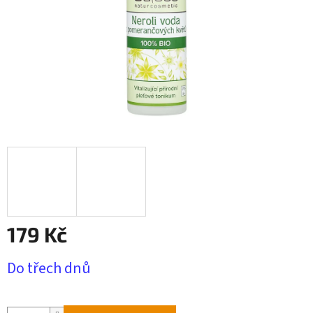
179 Kč
Měrná
Do třech dnů
cena: