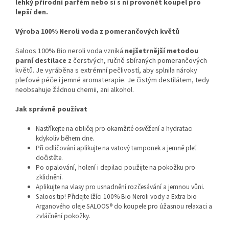
lehký přírodní parfém nebo si s ní provonět koupel pro
lepší den.
Výroba 100% Neroli voda z pomerančových květů
Saloos 100% Bio neroli voda vzniká
nejšetrnější metodou
parní destilace
z čerstvých, ručně sbíraných pomerančových
květů. Je vyráběna s extrémní pečlivostí, aby splnila nároky
pleťové péče i jemné aromaterapie. Je čistým destilátem, tedy
neobsahuje žádnou chemii, ani alkohol.
Jak správně používat
Nastříkejte na obličej pro okamžité osvěžení a hydrataci
kdykoliv během dne.
Při odličování aplikujte na vatový tamponek a jemně pleť
dočistěte.
Po opalování, holení i depilaci použijte na pokožku pro
zklidnění.
Aplikujte na vlasy pro usnadnění rozčesávání a jemnou vůni.
Saloos tip! Přidejte lžíci 100% Bio Neroli vody a Extra bio
Arganového oleje SALOOS® do koupele pro úžasnou relaxaci a
zvláčnění pokožky.