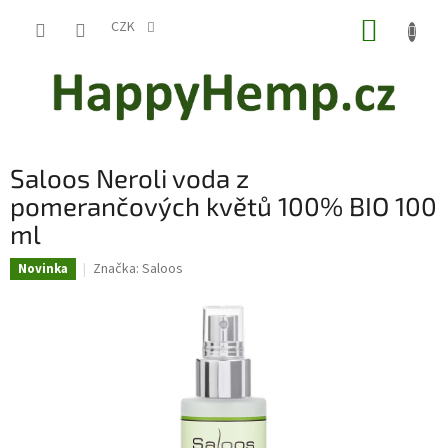
Přejít
NÁKUP
na
CZK
obsah
KOŠÍK
Saloos Neroli voda z
pomerančových květů 100% BIO 100
ml
Značka:
Saloos
Novinka