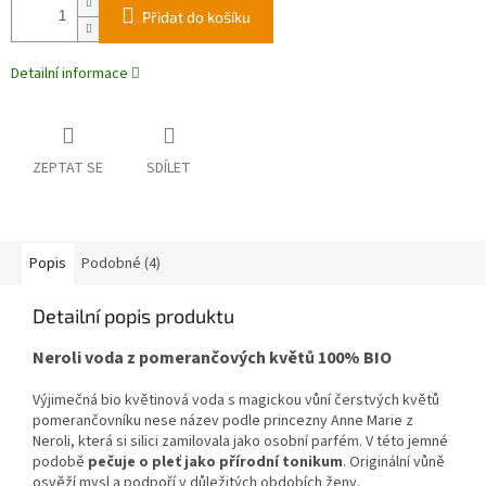
Přidat do košíku
Detailní informace
ZEPTAT SE
SDÍLET
Popis
Podobné (4)
Detailní popis produktu
Neroli voda z pomerančových květů 100% BIO
Výjimečná bio květinová voda s magickou vůní čerstvých květů
pomerančovníku nese název podle princezny Anne Marie z
Neroli, která si silici zamilovala jako osobní parfém. V této jemné
podobě
pečuje o pleť jako přírodní tonikum
. Originální vůně
osvěží mysl a podpoří v důležitých obdobích ženy.