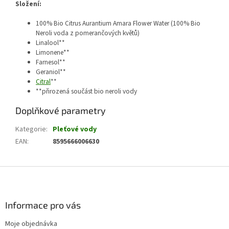
Složení:
100% Bio Citrus Aurantium Amara Flower Water (100% Bio
Neroli voda z pomerančových květů)
Linalool**
Limonene**
Farnesol**
Geraniol**
Citral
**
**přirozená součást bio neroli vody
Doplňkové parametry
Kategorie
:
Pleťové vody
EAN
:
8595666006630
Z
á
p
a
Informace pro vás
t
Moje objednávka
í