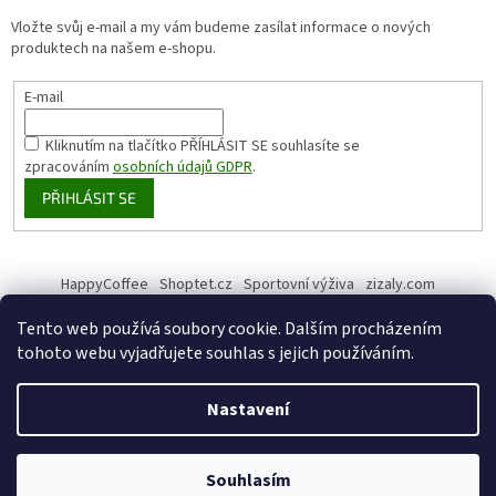
Vložte svůj e-mail a my vám budeme zasílat informace o nových
produktech na našem e-shopu.
E-mail
Kliknutím na tlačítko PŘÍHLÁSIT SE
souhlasíte se
zpracováním
osobních údajů GDPR
.
PŘIHLÁSIT SE
HappyCoffee
Shoptet.cz
Sportovní výživa
zizaly.com
Tento web používá soubory cookie. Dalším procházením
tohoto webu vyjadřujete souhlas s jejich používáním.
Vytvořil Shoptet
Nastavení
Copyright 2026
HappyHemp
. Všechna práva vyhrazena.
Upravit
Souhlasím
nastavení cookies