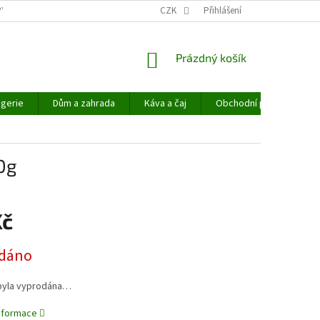
PYHEMP®
OBCHODNÍ PODMÍNKY
CZK
NAPIŠTE NÁM
Přihlášení
NÁKUPNÍ
Prázdný košík
KOŠÍK
gerie
Dům a zahrada
Káva a čaj
Obchodní podmínky
0g
Kč
dáno
byla vyprodána…
informace