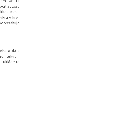
vem. Je to
cit sytosti
měkkou masu
kru v krvi.
. Neobsahuje
éka atd.) a
sun tekutin!
C. Ukládejte