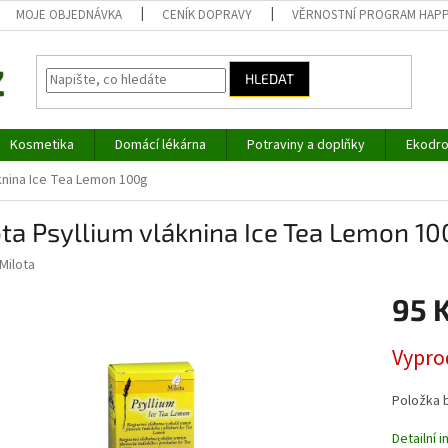
MOJE OBJEDNÁVKA
CENÍK DOPRAVY
VĚRNOSTNÍ PROGRAM HAP
HLEDAT
Kosmetika
Domácí lékárna
Potraviny a doplňky
Ekodro
áknina Ice Tea Lemon 100g
ta Psyllium vláknina Ice Tea Lemon 10
Milota
95 
Měrná
Vypro
cena:
Položka 
Detailní 