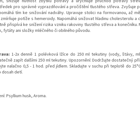
m, snižuje hutnost zbytku potravy a urychluje průchod potravy stře
tředek pro správné vyprazdňování a pročištění tlustého střeva. Zvyšuje po
pomáhá tím ke snižování nadváhy. Upravuje stolici na formovanou, až 
 zmírňuje potíže s hemeroidy. Napomáhá snižovat hladinu cholesterolu a cu
tně přispívá ke snížení rizika vzniku rakoviny tlustého střeva a konečníku
k, fytáty ani složky mléčného či obilného původu.
rava:
1-2x denně 1 polévková lžíce do 250 ml tekutiny (vody, štávy, ml
atečně zapít dalšími 250 ml tekutiny. Upozornění: Dodržujte dostatečný pří
jte nalačno 0,5 - 1 hod. před jídlem. Skladujte v suchu při teplotě do 25°
 dosah detí.
ní: Psyllium husk, Aroma.