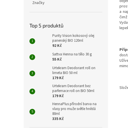
obje
Značky
pros
a na
čimž
Vyda
Top 5 produktů
lepe
Purity Vision kokosový olej
panenský BIO 120ml
92 Kč
Příp
Sattva Henna na tělo 30 g
dost
55 Kč
Užíve
mimo
Urtekram Deodorant roll on
limeta BIO 50 ml
179 Kč
Urtekram Deodorant bez
Slože
parfemace roll on BIO 50ml
179 Kč
HennaPlus přírodní barva na
vlasy pro muže světle hnědá
80ml
335 Kč