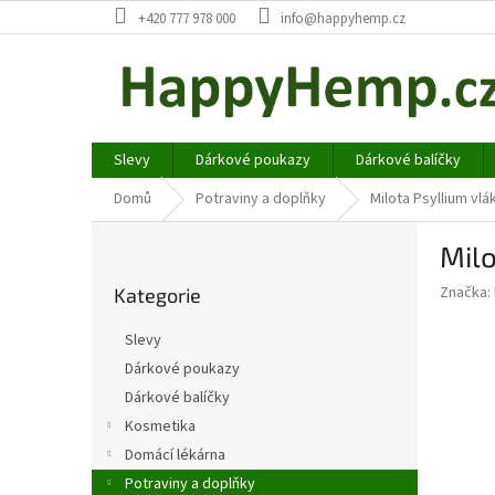
Přejít
+420 777 978 000
info@happyhemp.cz
na
obsah
Slevy
Dárkové poukazy
Dárkové balíčky
Domů
Potraviny a doplňky
Milota Psyllium vl
P
Milo
o
Přeskočit
s
Značka:
Kategorie
kategorie
t
r
Slevy
a
Dárkové poukazy
n
Dárkové balíčky
n
í
Kosmetika
p
Domácí lékárna
a
Potraviny a doplňky