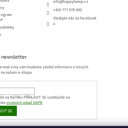
návka
info
@
happyhemp.cz
avy
+420 777 978 000
program
Sledujte nás na facebook
p®
u
podmínky
m
 newsletter
 e-mail a my vám budeme zasílat informace o nových
 na našem e-shopu.
ím na tlačítko PŘÍHLÁSIT SE
souhlasíte se
ním
osobních údajů GDPR
.
ÁSIT SE