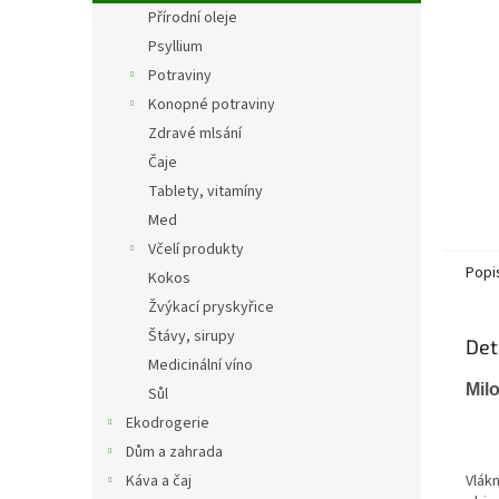
n
Přírodní oleje
e
Psyllium
l
Potraviny
Konopné potraviny
Zdravé mlsání
Čaje
Tablety, vitamíny
Med
Včelí produkty
Popi
Kokos
Žvýkací pryskyřice
Štávy, sirupy
Det
Medicinální víno
Mil
Sůl
Ekodrogerie
Dům a zahrada
Vlák
Káva a čaj