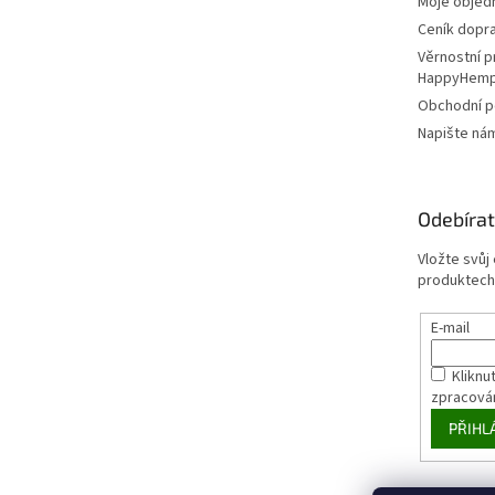
Moje objed
Ceník dopr
Věrnostní 
HappyHem
Obchodní 
Napište ná
Odebírat
Vložte svůj
produktech
E-mail
Kliknut
zpracová
PŘIHL