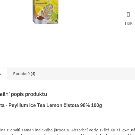
TISK
s
Podobné (4)
ailní popis produktu
ota - Psyllium Ice Tea Lemon
čistota 98% 100g
nina z obalů semen indického jitrocele. Absorbcí vody zvětšuje až 25-ti n