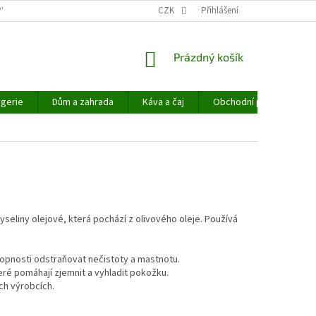
PYHEMP®
OBCHODNÍ PODMÍNKY
CZK
NAPIŠTE NÁM
Přihlášení
NÁKUPNÍ
Prázdný košík
KOŠÍK
gerie
Dům a zahrada
Káva a čaj
Obchodní podmínky
yseliny olejové, která pochází z olivového oleje. Používá
chopnosti odstraňovat nečistoty a mastnotu.
teré pomáhají zjemnit a vyhladit pokožku.
ch výrobcích.