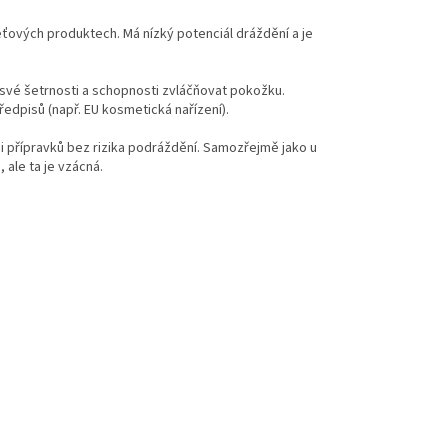
ťových produktech. Má nízký potenciál dráždění a je
 své šetrnosti a schopnosti zvláčňovat pokožku.
edpisů (např. EU kosmetická nařízení).
i přípravků bez rizika podráždění. Samozřejmě jako u
 ale ta je vzácná.