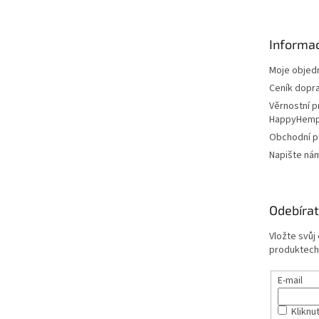
p
a
t
Informac
í
Moje objed
Ceník dopr
Věrnostní 
HappyHem
Obchodní 
Napište ná
Odebírat
Vložte svůj
produktech
E-mail
Kliknut