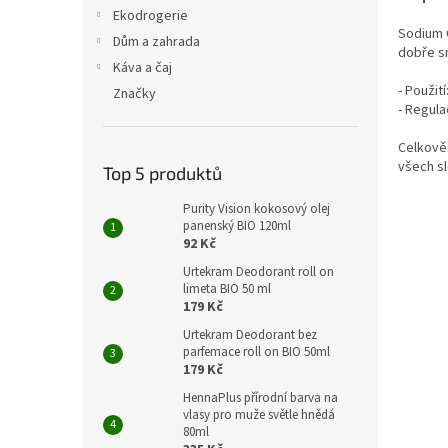
n
Ekodrogerie
e
Sodium O
Dům a zahrada
l
dobře sn
Káva a čaj
- Použit
Značky
- Regula
Celkově 
všech sl
Top 5 produktů
Purity Vision kokosový olej
panenský BIO 120ml
92 Kč
Urtekram Deodorant roll on
limeta BIO 50 ml
179 Kč
Urtekram Deodorant bez
parfemace roll on BIO 50ml
179 Kč
HennaPlus přírodní barva na
vlasy pro muže světle hnědá
80ml