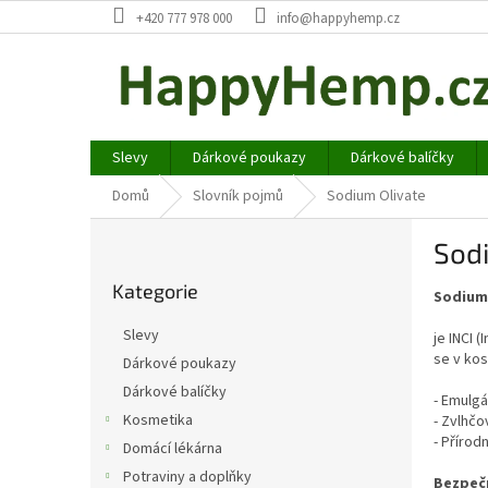
Přejít
+420 777 978 000
info@happyhemp.cz
na
obsah
Slevy
Dárkové poukazy
Dárkové balíčky
Domů
Slovník pojmů
Sodium Olivate
P
Sod
o
Přeskočit
s
Kategorie
kategorie
Sodium
t
r
Slevy
je INCI 
a
se v kos
Dárkové poukazy
n
Dárkové balíčky
n
- Emulgá
í
Kosmetika
- Zvlhčo
- Přírod
p
Domácí lékárna
a
Potraviny a doplňky
Bezpeč