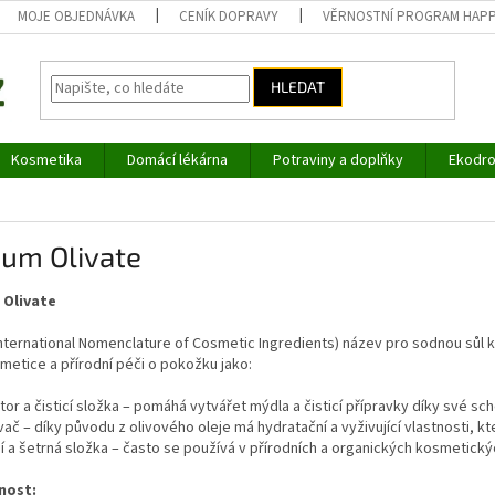
MOJE OBJEDNÁVKA
CENÍK DOPRAVY
VĚRNOSTNÍ PROGRAM HAP
HLEDAT
Kosmetika
Domácí lékárna
Potraviny a doplňky
Ekodro
ium Olivate
 Olivate
(International Nomenclature of Cosmetic Ingredients) název pro sodnou sůl k
metice a přírodní péči o pokožku jako:
tor a čisticí složka – pomáhá vytvářet mýdla a čisticí přípravky díky své s
vač – díky původu z olivového oleje má hydratační a vyživující vlastnosti, k
ní a šetrná složka – často se používá v přírodních a organických kosmetický
nost: