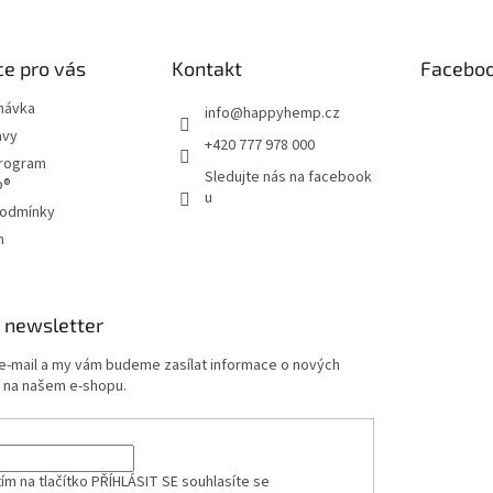
e pro vás
Kontakt
Facebo
návka
info
@
happyhemp.cz
avy
+420 777 978 000
program
Sledujte nás na facebook
p®
u
podmínky
m
 newsletter
 e-mail a my vám budeme zasílat informace o nových
 na našem e-shopu.
ím na tlačítko PŘÍHLÁSIT SE
souhlasíte se