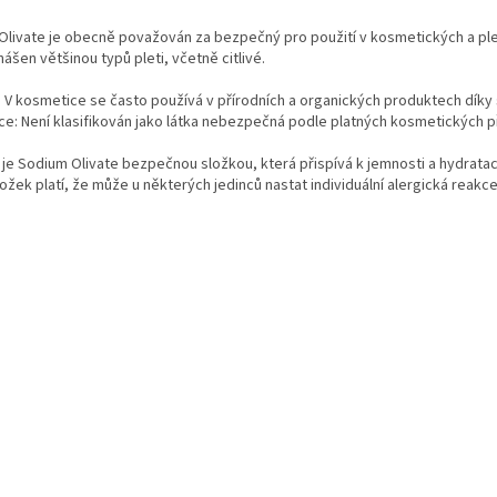
livate je obecně považován za bezpečný pro použití v kosmetických a ple
ášen většinou typů pleti, včetně citlivé.
í: V kosmetice se často používá v přírodních a organických produktech díky
ce: Není klasifikován jako látka nebezpečná podle platných kosmetických př
je Sodium Olivate bezpečnou složkou, která přispívá k jemnosti a hydratac
ožek platí, že může u některých jedinců nastat individuální alergická reakce,