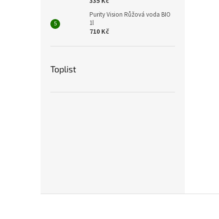
335 Kč
Purity Vision Růžová voda BIO
1l
710 Kč
Toplist
Z
á