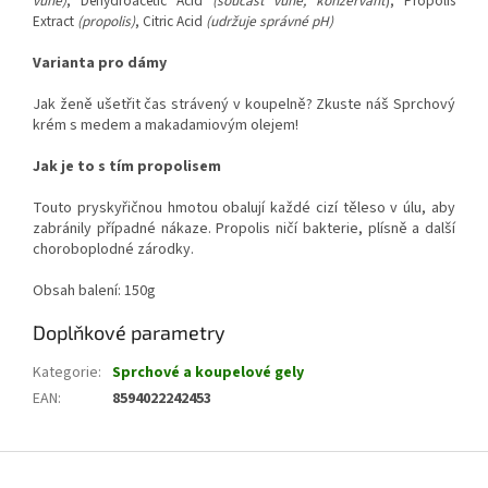
vůně)
, Dehydroacetic Acid
(součást vůně, konzervant
), Propolis
Extract
(propolis)
, Citric Acid
(udržuje správné pH)
Varianta pro dámy
Jak ženě ušetřit čas strávený v koupelně? Zkuste náš Sprchový
krém s medem a makadamiovým olejem!
Jak je to s tím propolisem
Touto pryskyřičnou hmotou obalují každé cizí těleso v úlu, aby
zabránily případné nákaze. Propolis ničí bakterie, plísně a další
choroboplodné zárodky.
Obsah balení: 150g
Doplňkové parametry
Kategorie
:
Sprchové a koupelové gely
EAN
:
8594022242453
Z
á