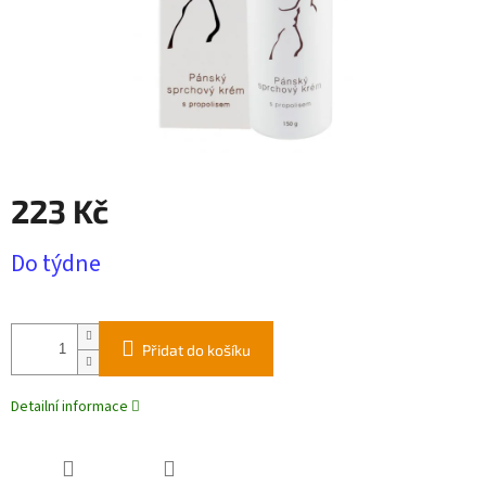
223 Kč
Měrná
Do týdne
cena:
Přidat do košíku
Detailní informace