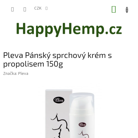
Přejít
NÁKUP
na
CZK
obsah
KOŠÍK
Pleva Pánský sprchový krém s
propolisem 150g
Značka:
Pleva