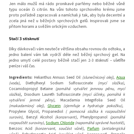
Jen málo mužů má rádo pronikavé parfémy nebo běžné vůně
typu oceán či citrón. Na vůni tohoto sprchového krému jsme
proto pořádně zapracovali a namíchali ji tak, aby byla decentní a
zcela jiná než u běžných sprchových gelů. Inspirovali jsme se
přitom horami a svěžím orlickým vzduchem.
Stačí 3 stisknutí
Díky dávkovači vám neuteče většina obsahu rovnou do odtoku, a
jedno balení vám tak vydrží déle než běžný sprchový gel. Na
jedno umytí celé postavy běžně stačí je
n 2-3 stisknutí – ušetříte
peníze i váš čas.
Ingredients:
Helianthus Annuus Seed Oil
(slunečnicový olej)
,
Aqua
(voda)
, Diethylhexyl Sodium Sulfosuccinate
(mycí složka)
,
Cocamidopropyl Betaine
(pomáhá vytvářet jemnou pěnu, mycí
složk
a), Disodium Laureth Sulfosuccinate
(mycí účinky, pomáhá k
vytváření jemné pěny)
, Macadamia Integrifolia Seed Oil
(makadamiový olej),
Glycerin
(zjemňuje a hydratuje pokožku)
,
Propylene Glycol, Propanediol
( pomocná složka k rozpouštění
surovin)
, Benzyl Alcohol
(konzervant)
, Phenylpropanol
(pomáhá
rozpouštět suroviny)
,
Sodium Chloride
(napomáhá správné hustotě)
,
Benzoic Acid
(konzervant, součást vůně)
,
Parfum
(antialergická