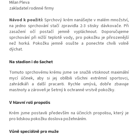
Milan Pleva
zakladatel rodinné firmy
Návod k použití:
Sprchový krém nanášejte v malém množství,
na jedno sprchování stačí zpravidla 2-3 stisky dávkovače. Při
zasažení očí postačí jemně vypláchnout. Doporučujeme
sprchování při nižší teplotě vody, pro pokožku je přirozenější
než horká. Pokožku jemně osušte a ponechte chvíli volně
dýchat.
Na stadion i do šachet
Tomuto sprchovému krému jsme se snažili vtisknout maximální
mycí účinek, aby si jej oblíbili všichni extrémní sportovci,
zahrádkáři a další pracanti. Rychle umývá, dobře zbavuje
mastnoty a zároveň je šetrný k ochranné vrstvě pokožky.
V hlavní roli propolis
Krém jsme postavili především na účincích propolisu, který je
pro lidskou pokožku doslova požehnáním.
Vůně speciálně pro muže