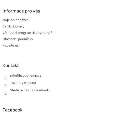
p
a
Informace pro vás
t
Moje objednávka
í
Ceník dopravy
Věrnostní program HappyHemp®
Obchodní podmínky
Napište nám
Kontakt
info
@
happyhemp.cz
+420 777 978 000
Sledujte nás na facebooku
Facebook