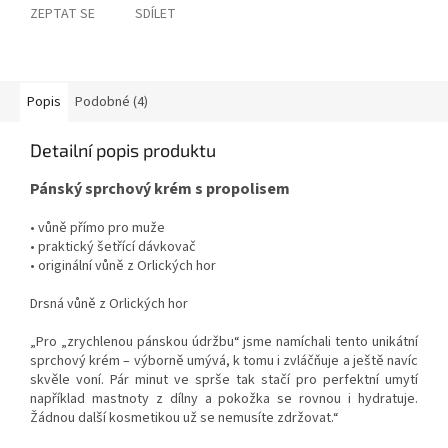
ZEPTAT SE
SDÍLET
Popis
Podobné (4)
Detailní popis produktu
Pánský sprchový krém s propolisem
• vůně přímo pro muže
• praktický šetřící dávkovač
• originální vůně z Orlických hor
Drsná vůně z Orlických hor
„Pro „zrychlenou pánskou údržbu“ jsme namíchali tento unikátní
sprchový krém – výborně umývá, k tomu i zvláčňuje a ještě navíc
skvěle voní. Pár minut ve sprše tak stačí pro perfektní umytí
například mastnoty z dílny a pokožka se rovnou i hydratuje.
Žádnou další kosmetikou už se nemusíte zdržovat.“