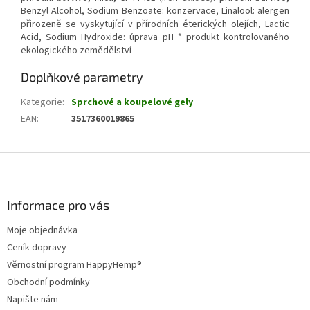
Benzyl Alcohol, Sodium Benzoate: konzervace, Linalool: alergen
přirozeně se vyskytující v přírodních éterických olejích, Lactic
Acid, Sodium Hydroxide: úprava pH * produkt kontrolovaného
ekologického zemědělství
Doplňkové parametry
Kategorie
:
Sprchové a koupelové gely
EAN
:
3517360019865
Z
á
p
a
Informace pro vás
t
Moje objednávka
í
Ceník dopravy
Věrnostní program HappyHemp®
Obchodní podmínky
Napište nám