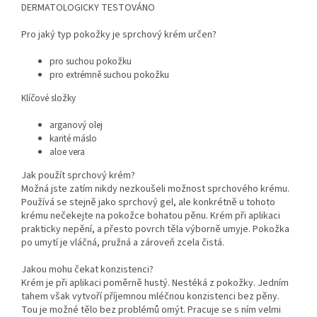
DERMATOLOGICKY TESTOVÁNO
Pro jaký typ pokožky je sprchový krém určen?
pro suchou pokožku
pro extrémně suchou pokožku
Klíčové složky
arganový olej
karité máslo
aloe vera
Jak použít sprchový krém?
Možná jste zatím nikdy nezkoušeli možnost sprchového krému.
Používá se stejně jako sprchový gel, ale konkrétně u tohoto
krému nečekejte na pokožce bohatou pěnu. Krém při aplikaci
prakticky nepění, a přesto povrch těla výborně umyje. Pokožka
po umytí je vláčná, pružná a zároveň zcela čistá.
Jakou mohu čekat konzistenci?
Krém je při aplikaci poměrně hustý. Nestéká z pokožky. Jedním
tahem však vytvoří příjemnou mléčnou konzistenci bez pěny.
Tou je možné tělo bez problémů omýt. Pracuje se s ním velmi