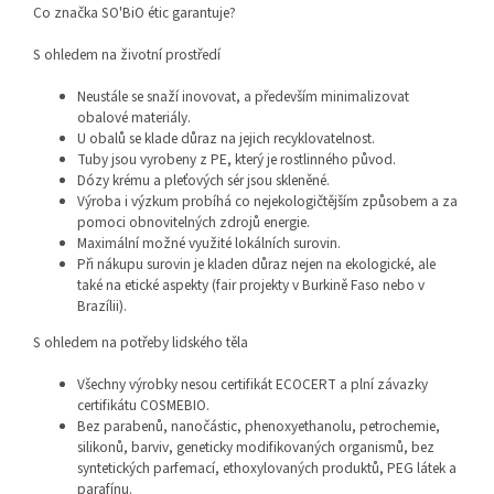
Co značka SO'BiO étic garantuje?
S ohledem na životní prostředí
Neustále se snaží inovovat, a především minimalizovat
obalové materiály.
U obalů se klade důraz na jejich recyklovatelnost.
Tuby jsou vyrobeny z PE, který je rostlinného původ.
Dózy krému a pleťových sér jsou skleněné.
Výroba i výzkum probíhá co nejekologičtějším způsobem a za
pomoci obnovitelných zdrojů energie.
Maximální možné využité lokálních surovin.
Při nákupu surovin je kladen důraz nejen na ekologické, ale
také na etické aspekty (fair projekty v Burkině Faso nebo v
Brazílii).
S ohledem na potřeby lidského těla
Všechny výrobky nesou certifikát ECOCERT a plní závazky
certifikátu COSMEBIO.
Bez parabenů, nanočástic, phenoxyethanolu, petrochemie,
silikonů, barviv, geneticky modifikovaných organismů, bez
syntetických parfemací, ethoxylovaných produktů, PEG látek a
parafínu.