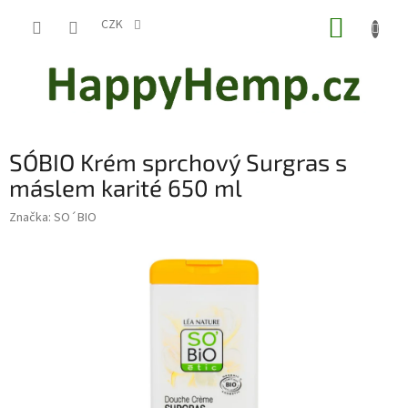
Přejít
NÁKUP
na
CZK
obsah
KOŠÍK
SO´BIO Krém sprchový Surgras s
máslem karité 650 ml
Značka:
SO´BIO