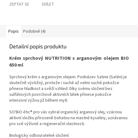
ZEPTAT SE
SDÍLET
Popis
Podobné (4)
Detailní popis produktu
Krém sprchový NUTRITION s arganovým olejem BIO
650 ml
Sprchový krém s arganovým olejem. Podnázev Satine (Satén) je
skutečně výstižný, protože i suché až velmi suché pokožce
přinese hladkost a svěží vzhled. Díky svému složení bez
sulfátových povrchově aktivních látek přinese pokožce
intenzivní výživu již během mytí.
SO'BiO étic® pro vás vybral organický arganový olej, vzácnou
aktivní složku přirozeně bohatou na mastné kyseliny, uznávanou
pro své výživné a regenerační vlastnosti.
Biologicky odbouratelné složení.