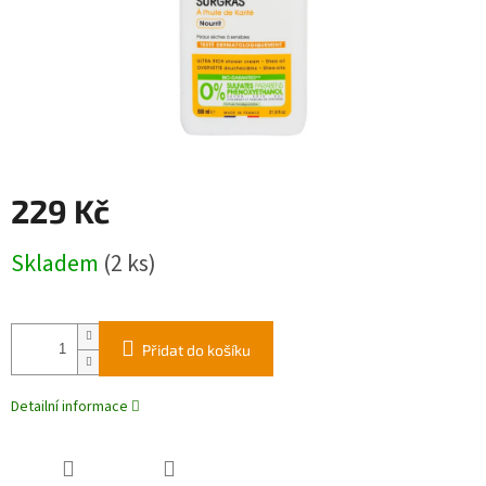
229 Kč
Měrná
Skladem
(2 ks)
cena:
Přidat do košíku
Detailní informace