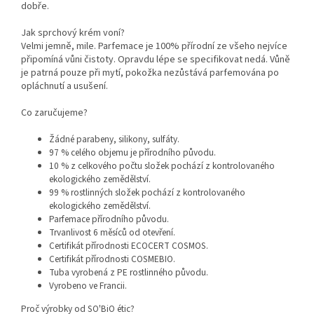
dobře.
Jak sprchový krém voní?
Velmi jemně, mile. Parfemace je 100% přírodní ze všeho nejvíce
připomíná vůni čistoty. Opravdu lépe se specifikovat nedá. Vůně
je patrná pouze při mytí, pokožka nezůstává parfemována po
opláchnutí a usušení.
Co zaručujeme?
Žádné parabeny, silikony, sulfáty.
97 % celého objemu je přírodního původu.
10 % z celkového počtu složek pochází z kontrolovaného
ekologického zemědělství.
99 % rostlinných složek pochází z kontrolovaného
ekologického zemědělství.
Parfemace přírodního původu.
Trvanlivost 6 měsíců od otevření.
Certifikát přírodnosti ECOCERT COSMOS.
Certifikát přírodnosti COSMEBIO.
Tuba vyrobená z PE rostlinného původu.
Vyrobeno ve Francii.
Proč výrobky od SO'BiO étic?