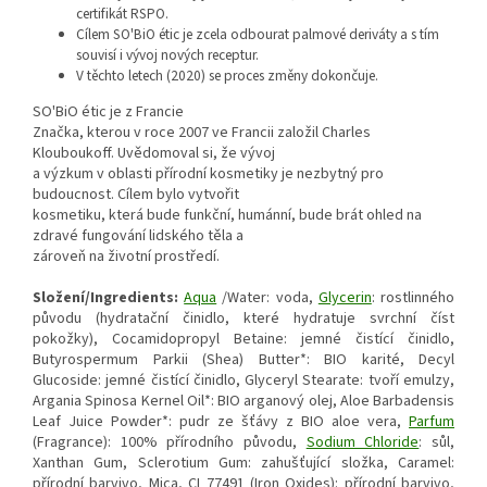
certifikát RSPO.
Cílem SO'BiO étic je zcela odbourat palmové deriváty a s tím
souvisí i vývoj nových receptur.
V těchto letech (2020) se proces změny dokončuje.
SO'BiO étic je z Francie
Značka, kterou v roce 2007 ve Francii založil Charles
Klouboukoff. Uvědomoval si, že vývoj
a výzkum v oblasti přírodní kosmetiky je nezbytný pro
budoucnost. Cílem bylo vytvořit
kosmetiku, která bude funkční, humánní, bude brát ohled na
zdravé fungování lidského těla a
zároveň na životní prostředí.
Složení/Ingredients:
Aqua
/Water: voda,
Glycerin
: rostlinného
původu (hydratační činidlo, které hydratuje svrchní číst
pokožky), Cocamidopropyl Betaine: jemné čistící činidlo,
Butyrospermum Parkii (Shea) Butter*: BIO karité, Decyl
Glucoside: jemné čistící činidlo, Glyceryl Stearate: tvoří emulzy,
Argania Spinosa Kernel Oil*: BIO arganový olej, Aloe Barbadensis
Leaf Juice Powder*: pudr ze šťávy z BIO aloe vera,
Parfum
(Fragrance): 100% přírodního původu,
Sodium Chloride
: sůl,
Xanthan Gum, Sclerotium Gum: zahušťující složka, Caramel:
přírodní barvivo, Mica, CI 77491 (Iron Oxides): přírodní barvivo,