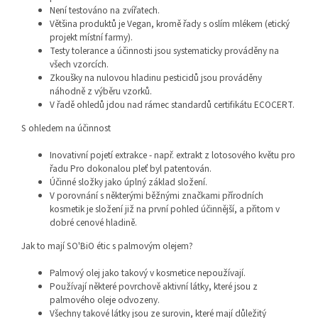
Není testováno na zvířatech.
Většina produktů je Vegan, kromě řady s oslím mlékem (etický
projekt místní farmy).
Testy tolerance a účinnosti jsou systematicky prováděny na
všech vzorcích.
Zkoušky na nulovou hladinu pesticidů jsou prováděny
náhodně z výběru vzorků.
V řadě ohledů jdou nad rámec standardů certifikátu ECOCERT.
S ohledem na účinnost
Inovativní pojetí extrakce - např. extrakt z lotosového květu pro
řadu Pro dokonalou pleť byl patentován.
Účinné složky jako úplný základ složení.
V porovnání s některými běžnými značkami přírodních
kosmetik je složení již na první pohled účinnější, a přitom v
dobré cenové hladině.
Jak to mají SO'BiO étic s palmovým olejem?
Palmový olej jako takový v kosmetice nepoužívají.
Používají některé povrchově aktivní látky, které jsou z
palmového oleje odvozeny.
Všechny takové látky jsou ze surovin, které mají důležitý