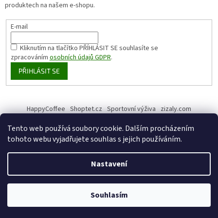
produktech na našem e-shopu.
E-mail
Kliknutím na tlačítko PŘÍHLÁSIT SE
souhlasíte se
zpracováním
osobních údajů GDPR
.
PŘIHLÁSIT SE
HappyCoffee
Shoptet.cz
Sportovní výživa
zizaly.com
Tento web používá soubory cookie. Dalším procházením
tohoto webu vyjadřujete souhlas s jejich používáním.
Vytvořil Shoptet
Nastavení
Copyright 2026
HappyHemp
. Všechna práva vyhrazena.
Upravit
Souhlasím
nastavení cookies
Získejte slevu 5% na Váš první nákup