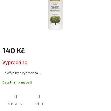
140 Kč
Měrná
Vyprodáno
cena:
Položka byla vyprodána…
Detailní informace
ZEPTAT SE
SDÍLET