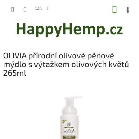
Přejít
NÁKUP
na
CZK
obsah
KOŠÍK
OLIVIA přírodní olivové pěnové
mýdlo s výtažkem olivových květů
265ml