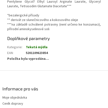
Pentylene Glycol? Ethyl Lauroyl Arginate Laurate, Glyceryl
Laurate, Tetrasodim Glutamate Diacetate***
*bezalergické přísady
** derivát ze slunečnicového a kokosového oleje
***
na základě schválené potraviny (není určeno ke konzumaci),
přírodní aminokyselinové soli
Doplňkové parametry
Kategorie
:
Tekutá mýdla
EAN
:
5201109623854
Položka byla vyprodána…
Z
á
p
a
Informace pro vás
t
Moje objednávka
í
Ceník dopravy