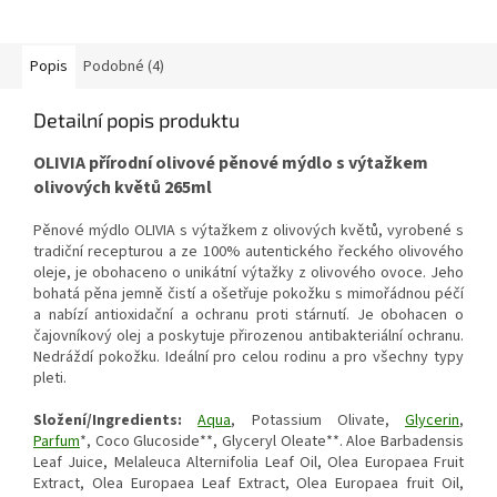
Popis
Podobné (4)
Detailní popis produktu
OLIVIA přírodní olivové pěnové mýdlo s výtažkem
olivových květů 265ml
Pěnové mýdlo OLIVIA s výtažkem z olivových květů, vyrobené s
tradiční recepturou a ze 100% autentického řeckého olivového
oleje, je obohaceno o unikátní výtažky z olivového ovoce. Jeho
bohatá pěna jemně čistí a ošetřuje pokožku s mimořádnou péčí
a nabízí antioxidační a ochranu proti stárnutí. Je obohacen o
čajovníkový olej a poskytuje přirozenou antibakteriální ochranu.
Nedráždí pokožku. Ideální pro celou rodinu a pro všechny typy
pleti.
Složení/Ingredients:
Aqua
, Potassium Olivate,
Glycerin
,
Parfum
*, Coco Glucoside**, Glyceryl Oleate**. Aloe Barbadensis
Leaf Juice, Melaleuca Alternifolia Leaf Oil, Olea Europaea Fruit
Extract, Olea Europaea Leaf Extract, Olea Europaea fruit Oil,