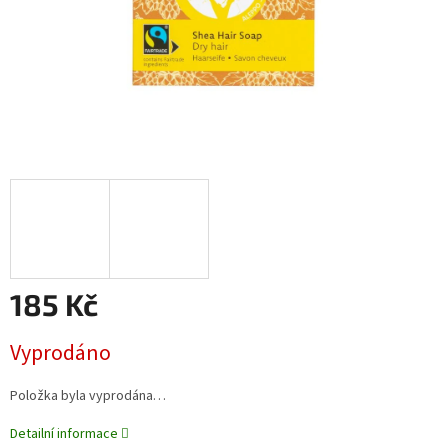
185 Kč
Měrná
Vyprodáno
cena:
Položka byla vyprodána…
Detailní informace