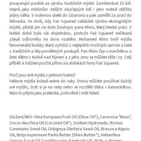
prosperující podnik na výrobu tradičních mýdel. Zaměstnával 15 lidí.
Stejně jako miliónům dalších obyčejných lidí i jeho rodině zkřížila
plány válka. S rodinnou utekli do Libanonu a pak zamířili za prací do
Německa. Ve chvíli, kdy Fair Squared zakládali výrobu ekologických
mýdel, přistál jim na stole životopis pana Khiro, který hledal práci. V
krátké době bylo vše dojednáno, protože Fair Squared nečekaně
získali odborníka na slovo vzatého. Mohamed Khiro tvoří mýdla
fenomenální kvality, která vychází z nejlepších možných surovin a také
z tradičních a léty prověřených postupů. Pan Khiro žije s manželkou a
šesti dětmi v Kolíně nad Rýnem a z jeho umu se můžete těšit i vy. Celý
příběh si můžete pročíst přímo na stránkách firmy Fair Squared.
Proč jsou dvě mýdla v jednom balení?
Velikost mýdla krásně sedne do ruky. Doma můžete používat každý
své mýdlo, brát si je na cesty nebo se rozdělit třeba s kamarádkou.
Nám to přijde jako praktické, pohodlné i milé řešení.
Složení/INCI: Olea Europaea Fruit Oil (Olive Oil*), Cerevisia "Beer",
Cocos Nucifera Oil (Coconut Oil*), Sodium Hydroxide, Ricinus
Communis Seed Oil, Orbignya Oleifera Seed Oil, Brassica Napus
Oil, Butyrospermum Parkii Butter (Shea Butter*), Helianthus