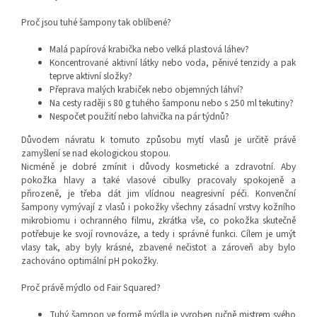
Proč jsou tuhé šampony tak oblíbené?
Malá papírová krabička nebo velká plastová láhev?
Koncentrované aktivní látky nebo voda, pěnivé tenzidy a pak
teprve aktivní složky?
Přeprava malých krabiček nebo objemných láhví?
Na cesty raději s 80 g tuhého šamponu nebo s 250 ml tekutiny?
Nespočet použití nebo lahvička na pár týdnů?
Důvodem návratu k tomuto způsobu mytí vlasů je určitě právě
zamyšlení se nad ekologickou stopou.
Nicméně je dobré zmínit i důvody kosmetické a zdravotní. Aby
pokožka hlavy a také vlasové cibulky pracovaly spokojeně a
přirozeně, je třeba dát jim vlídnou neagresivní péči. Konvenční
šampony vymývají z vlasů i pokožky všechny zásadní vrstvy kožního
mikrobiomu i ochranného filmu, zkrátka vše, co pokožka skutečně
potřebuje ke svojí rovnováze, a tedy i správné funkci. Cílem je umýt
vlasy tak, aby byly krásné, zbavené nečistot a zároveň aby bylo
zachováno optimální pH pokožky.
Proč právě mýdlo od Fair Squared?
Tuhý šampon ve formě mýdla je vyroben ručně mistrem svého