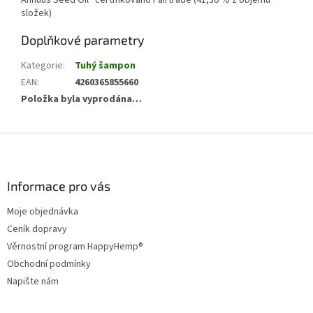
Annuus Seed Oil *certifikováno Fairtrade (41,36 % z objemu
složek)
Doplňkové parametry
Kategorie
:
Tuhý šampon
EAN
:
4260365855660
Položka byla vyprodána…
Z
á
p
a
Informace pro vás
t
Moje objednávka
í
Ceník dopravy
Věrnostní program HappyHemp®
Obchodní podmínky
Napište nám