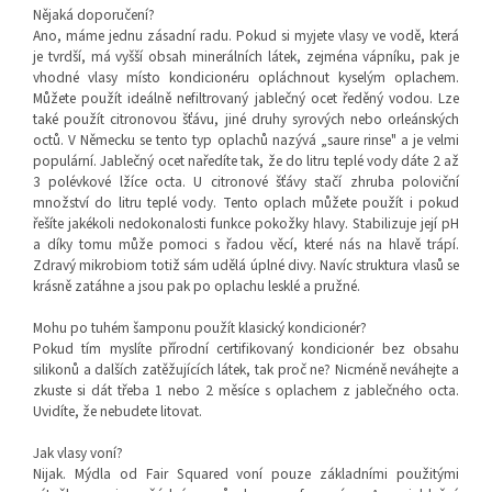
Nějaká doporučení?
Ano, máme jednu zásadní radu. Pokud si myjete vlasy ve vodě, která
je tvrdší, má vyšší obsah minerálních látek, zejména vápníku, pak je
vhodné vlasy místo kondicionéru opláchnout kyselým oplachem.
Můžete použít ideálně nefiltrovaný jablečný ocet ředěný vodou. Lze
také použít citronovou šťávu, jiné druhy syrových nebo orleánských
octů. V Německu se tento typ oplachů nazývá „saure rinse" a je velmi
populární. Jablečný ocet naředíte tak, že do litru teplé vody dáte 2 až
3 polévkové lžíce octa. U citronové šťávy stačí zhruba poloviční
množství do litru teplé vody. Tento oplach můžete použít i pokud
řešíte jakékoli nedokonalosti funkce pokožky hlavy. Stabilizuje její pH
a díky tomu může pomoci s řadou věcí, které nás na hlavě trápí.
Zdravý mikrobiom totiž sám udělá úplné divy. Navíc struktura vlasů se
krásně zatáhne a jsou pak po oplachu lesklé a pružné.
Mohu po tuhém šamponu použít klasický kondicionér?
Pokud tím myslíte přírodní certifikovaný kondicionér bez obsahu
silikonů a dalších zatěžujících látek, tak proč ne? Nicméně neváhejte a
zkuste si dát třeba 1 nebo 2 měsíce s oplachem z jablečného octa.
Uvidíte, že nebudete litovat.
Jak vlasy voní?
Nijak. Mýdla od Fair Squared voní pouze základními použitými