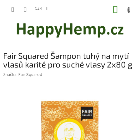
Přejít
NÁKUP
na
CZK
obsah
KOŠÍK
Fair Squared Šampon tuhý na mytí
vlasů karité pro suché vlasy 2x80 g
Značka:
Fair Squared