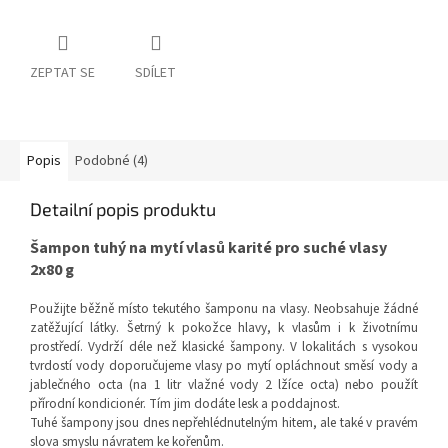
ZEPTAT SE
SDÍLET
Popis
Podobné (4)
Detailní popis produktu
Šampon tuhý na mytí vlasů karité pro suché vlasy
2x80 g
Použijte běžně místo tekutého šamponu na vlasy. Neobsahuje žádné
zatěžující látky. Šetrný k pokožce hlavy, k vlasům i k životnímu
prostředí. Vydrží déle než klasické šampony. V lokalitách s vysokou
tvrdostí vody doporučujeme vlasy po mytí opláchnout směsí vody a
jablečného octa (na 1 litr vlažné vody 2 lžíce octa) nebo použít
přírodní kondicionér. Tím jim dodáte lesk a poddajnost.
Tuhé šampony jsou dnes nepřehlédnutelným hitem, ale také v pravém
slova smyslu návratem ke kořenům.