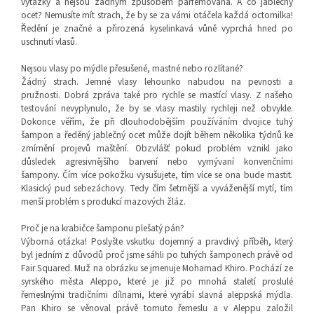
výtažky a nejsou žádným způsobem parfemována. A co jablečný
ocet? Nemusíte mít strach, že by se za vámi otáčela každá octomilka!
Ředění je značné a přirozená kyselinkavá vůně vyprchá hned po
uschnutí vlasů.
Nejsou vlasy po mýdle přesušené, mastné nebo rozlítané?
Žádný strach. Jemné vlasy lehounko nabudou na pevnosti a
pružnosti. Dobrá zpráva také pro rychle se mastící vlasy. Z našeho
testování nevyplynulo, že by se vlasy mastily rychleji než obvykle.
Dokonce věřím, že při dlouhodobějším používáním dvojice tuhý
šampon a ředěný jablečný ocet může dojít během několika týdnů ke
zmírnění projevů maštění. Obzvlášť pokud problém vznikl jako
důsledek agresivnějšího barvení nebo vymývaní konvenčními
šampony. Čím více pokožku vysušujete, tím více se ona bude mastit.
Klasický pud sebezáchovy. Tedy čím šetrnější a vyváženější mytí, tím
menší problém s produkcí mazových žláz.
Proč je na krabičce šamponu plešatý pán?
Výborná otázka! Poslyšte vskutku dojemný a pravdivý příběh, který
byl jedním z důvodů proč jsme sáhli po tuhých šamponech právě od
Fair Squared. Muž na obrázku se jmenuje Mohamad Khiro. Pochází ze
syrského města Aleppo, které je již po mnohá staletí proslulé
řemeslnými tradičními dílnami, které vyrábí slavná aleppská mýdla.
Pan Khiro se věnoval právě tomuto řemeslu a v Aleppu založil