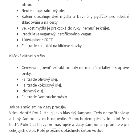
oboru.
Neobsahuje palmový olej.
Balení obsahuje dvě mýdla a bavlněný pytlíček pro ideální
skladování a na cesty.
Velikost mýdla je praktická do ruky, nemusí se krájet.
Produkt je veganský, certifikováno Vegan.
100% plastic FREE.
Fairtrade certifikát na klíčové složky.
Klíčové aktivní složky
Cerevisiae „pivní" extrakt bohatý na minerální látky a stopové
prvky.
Fairtrade olivový olej.
Fairtrade kokosový olej.
Ricinový olej.
Fairtrade Bambucké máslo.
Jak se s mýdlem na vlasy pracuje?
Velmi dobře! Použijete jej jako klasický šampon. Tedy namočíte vlasy
a tuhý šampon v nich napěníte. Mimochodem pění velmi dobře a
hustě. Pokožku hlavy promasírujete a vlasy šamponem promnete po
celé jejich délce. Poté je běžně opláchnete čistou vodou.