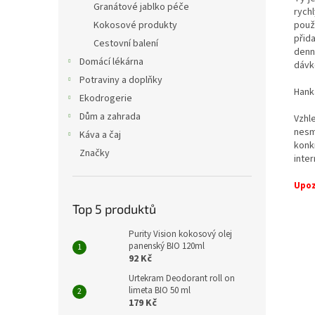
Granátové jablko péče
rychl
použ
Kokosové produkty
přid
Cestovní balení
denn
Domácí lékárna
dávk
Potraviny a doplňky
Hank
Ekodrogerie
Dům a zahrada
Vzhl
nesm
Káva a čaj
konk
Značky
inter
Upoz
Top 5 produktů
Purity Vision kokosový olej
panenský BIO 120ml
92 Kč
Urtekram Deodorant roll on
limeta BIO 50 ml
179 Kč