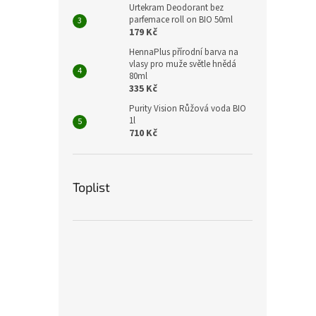
Urtekram Deodorant bez
parfemace roll on BIO 50ml
179 Kč
HennaPlus přírodní barva na
vlasy pro muže světle hnědá
80ml
335 Kč
Purity Vision Růžová voda BIO
1l
710 Kč
Toplist