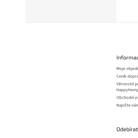
Z
á
p
a
t
Informac
í
Moje objed
Ceník dopr
Věrnostní 
HappyHem
Obchodní 
Napište ná
Odebírat