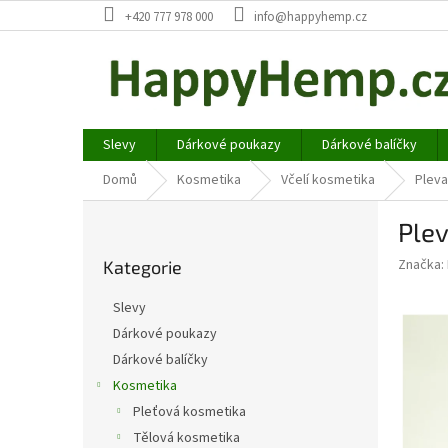
Přejít
+420 777 978 000
info@happyhemp.cz
na
obsah
Slevy
Dárkové poukazy
Dárkové balíčky
Domů
Kosmetika
Včelí kosmetika
Pleva
P
Ple
o
Přeskočit
s
Značka:
Kategorie
kategorie
t
r
Slevy
a
Dárkové poukazy
n
Dárkové balíčky
n
í
Kosmetika
p
Pleťová kosmetika
a
Tělová kosmetika