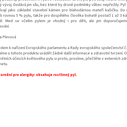
ý vývoj. Dodává jim sílu, bez které by drsné podmínky vůbec nepřežily. Pyl
ívají jako základní stavební kámen pro blahodárnou mateří kašičku. D
ali rovnou 5 % pylu, takže pro dospělého člověka bohatě postačí 1 až 3 ká
ě. Med se včelím pylem je vhodný i pro děti, ale jim doporučujeme
ování.
a Plevová
edem k nařízení Evropského parlamentu a Rady evropského společenství č
íme u tohoto produktu uvádět žádné další informace a zdravotní tvrzení. O
rétních účincích květového pylu si proto, prosíme, přečtěte v externích zdr
netu.
ornění pro alergiky: obsahuje rostlinný pyl.