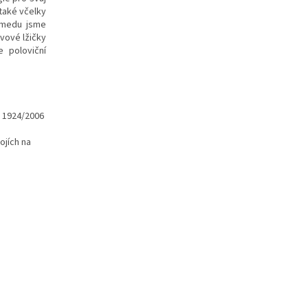
 také včelky
o medu jsme
vové lžičky
 poloviční
. 1924/2006
ojích na