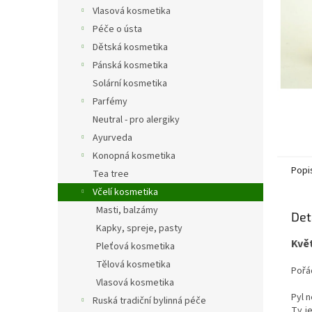
n
Vlasová kosmetika
e
Péče o ústa
l
Dětská kosmetika
Pánská kosmetika
Solární kosmetika
Parfémy
Neutral - pro alergiky
Ayurveda
Konopná kosmetika
Popi
Tea tree
Včelí kosmetika
Masti, balzámy
Det
Kapky, spreje, pasty
Kvě
Pleťová kosmetika
Tělová kosmetika
Pořá
Vlasová kosmetika
Pyl n
Ruská tradiční bylinná péče
Ty j