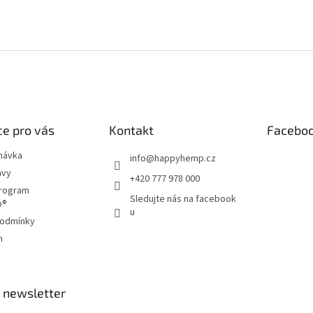
e pro vás
Kontakt
Facebo
návka
info
@
happyhemp.cz
avy
+420 777 978 000
program
Sledujte nás na facebook
p®
u
podmínky
m
 newsletter