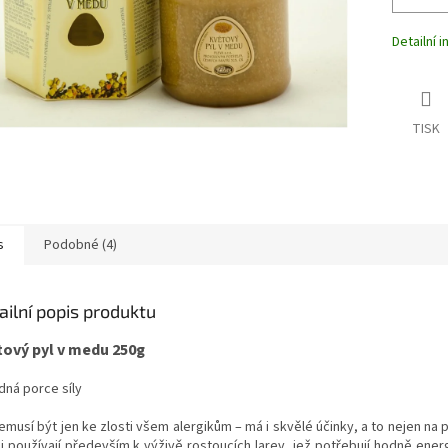
Detailní 
TISK
s
Podobné (4)
ailní popis produktu
tový pyl v medu 250g
dná porce síly
emusí být jen ke zlosti všem alergikům – má i skvělé účinky, a to nejen na p
ej používají především k výživě rostoucích larev, jež potřebují hodně ener