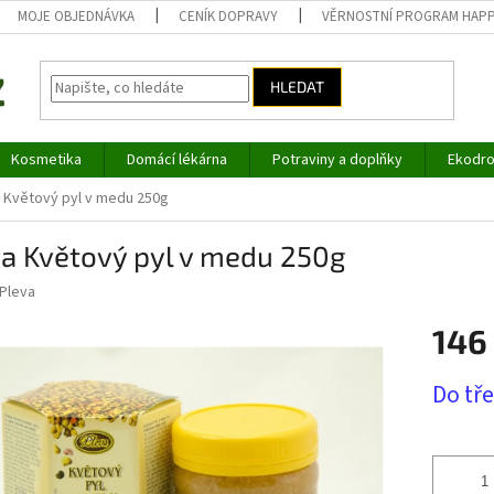
MOJE OBJEDNÁVKA
CENÍK DOPRAVY
VĚRNOSTNÍ PROGRAM HAP
HLEDAT
Kosmetika
Domácí lékárna
Potraviny a doplňky
Ekodro
 Květový pyl v medu 250g
va Květový pyl v medu 250g
Pleva
146
Měrná
Do tř
cena: