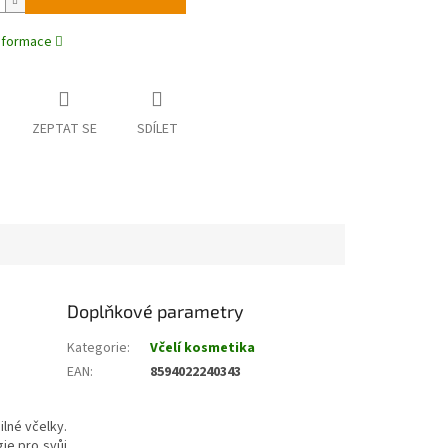
informace
ZEPTAT SE
SDÍLET
Doplňkové parametry
Kategorie
:
Včelí kosmetika
EAN
:
8594022240343
ilné včelky.
gie pro svůj