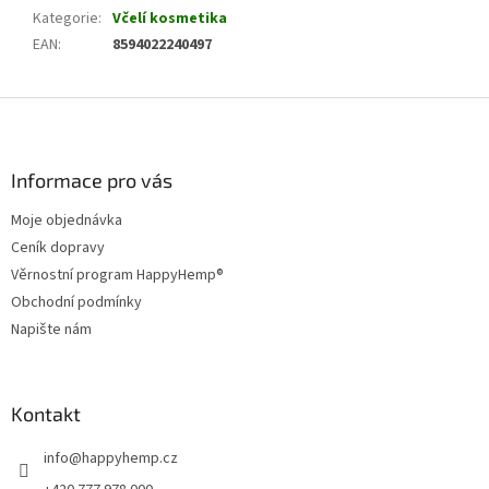
Kategorie
:
Včelí kosmetika
EAN
:
8594022240497
Z
á
p
a
Informace pro vás
t
Moje objednávka
í
Ceník dopravy
Věrnostní program HappyHemp®
Obchodní podmínky
Napište nám
Kontakt
info
@
happyhemp.cz