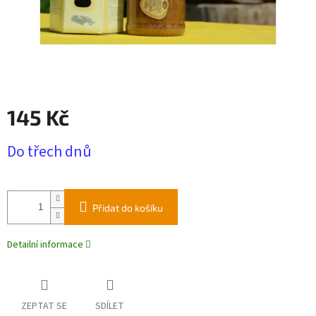
145 Kč
Měrná
Do třech dnů
cena:
Přidat do košíku
Detailní informace
ZEPTAT SE
SDÍLET