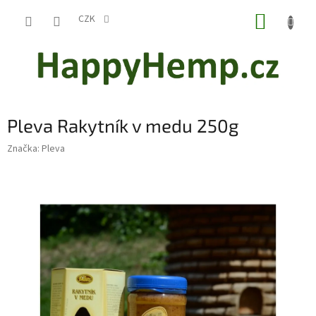
Přejít
NÁKUP
na
CZK
obsah
KOŠÍK
Pleva Rakytník v medu 250g
Značka:
Pleva