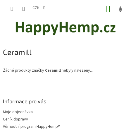
Přejít
NÁKUP
na
CZK
obsah
KOŠÍK
Ceramill
Žádné produkty značky
Ceramill
nebyly nalezeny...
Z
á
p
a
Informace pro vás
t
Moje objednávka
í
Ceník dopravy
Věrnostní program HappyHemp®