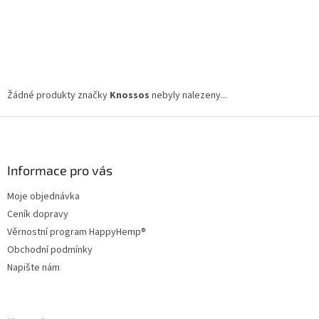
Žádné produkty značky
Knossos
nebyly nalezeny...
Z
á
p
a
Informace pro vás
t
Moje objednávka
í
Ceník dopravy
Věrnostní program HappyHemp®
Obchodní podmínky
Napište nám