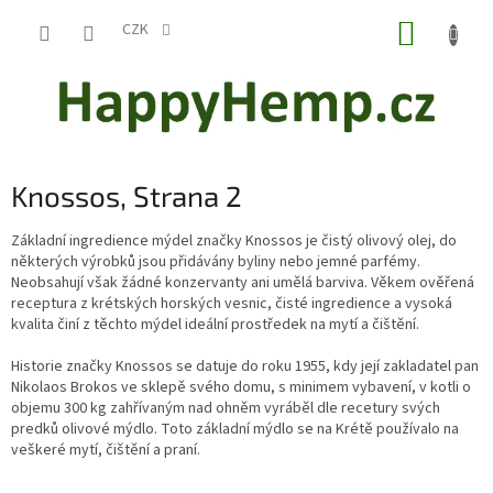
Přejít
NÁKUP
na
CZK
obsah
KOŠÍK
Knossos
, Strana 2
Základní ingredience mýdel značky Knossos je čistý olivový olej, do
některých výrobků jsou přidávány byliny nebo jemné parfémy.
Neobsahují však žádné konzervanty ani umělá barviva. Věkem ověřená
receptura z krétských horských vesnic, čisté ingredience a vysoká
kvalita činí z těchto mýdel ideální prostředek na mytí a čištění.
Historie značky Knossos se datuje do roku 1955, kdy její zakladatel pan
Nikolaos Brokos
ve sklepě svého domu, s minimem vybavení, v kotli o
objemu 300 kg zahřívaným nad ohněm vyráběl dle recetury svých
predků olivové mýdlo. Toto základní mýdlo se na Krétě používalo na
veškeré mytí, čištění a praní.