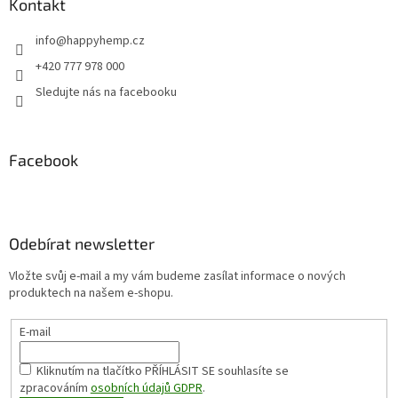
Kontakt
info
@
happyhemp.cz
+420 777 978 000
Sledujte nás na facebooku
Facebook
Odebírat newsletter
Vložte svůj e-mail a my vám budeme zasílat informace o nových
produktech na našem e-shopu.
E-mail
Kliknutím na tlačítko PŘÍHLÁSIT SE
souhlasíte se
zpracováním
osobních údajů GDPR
.