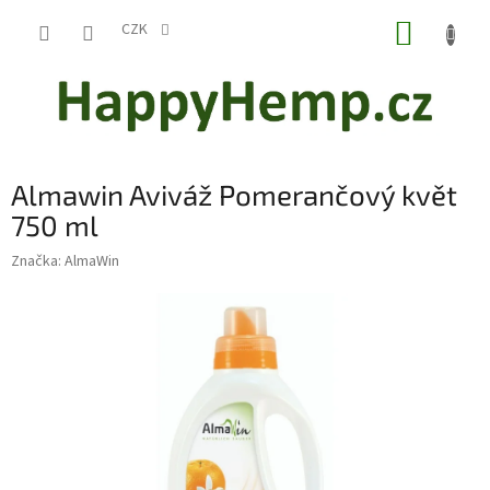
Přejít
NÁKUP
na
CZK
obsah
KOŠÍK
Almawin Aviváž Pomerančový květ
750 ml
Značka:
AlmaWin