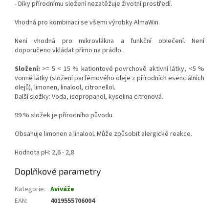
- Díky přírodnímu složení nezatěžuje životní prostředí.
Vhodná pro kombinaci se všemi výrobky AlmaWin.
Není vhodná pro mikrovlákna a funkční oblečení. Není
doporučeno vkládat přímo na prádlo.
Složení:
>= 5 < 15 % kationtové povrchově aktivní látky, <5 %
vonné látky (složení parfémového oleje z přírodních esenciálních
olejů), limonen, linalool, citronellol.
Další složky: Voda, isopropanol, kyselina citronová.
99 % složek je přírodního původu.
Obsahuje limonen a linalool. Může způsobit alergické reakce.
Hodnota pH: 2,6 - 2,8
Doplňkové parametry
Kategorie
:
Aviváže
EAN
:
4019555706004