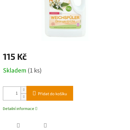
115 Kč
Měrná
Skladem
(1 ks)
cena:
Přidat do košíku
Detailní informace