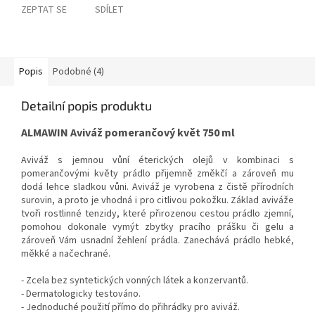
ZEPTAT SE
SDÍLET
Popis
Podobné (4)
Detailní popis produktu
ALMAWIN Aviváž pomerančový květ 750 ml
Aviváž s jemnou vůní éterických olejů v kombinaci s
pomerančovými květy prádlo přijemně změkčí a zároveň mu
dodá lehce sladkou vůni. Aviváž je vyrobena z čistě přírodních
surovin, a proto je vhodná i pro citlivou pokožku. Základ aviváže
tvoři rostlinné tenzidy, které přirozenou cestou prádlo zjemní,
pomohou dokonale vymýt zbytky pracího prášku či gelu a
zároveň Vám usnadní žehlení prádla. Zanechává prádlo hebké,
měkké a načechrané.
- Zcela bez syntetických vonných látek a konzervantů.
- Dermatologicky testováno.
- Jednoduché použití přímo do přihrádky pro aviváž.