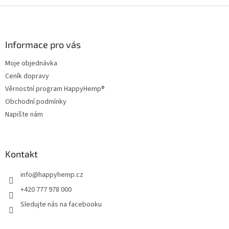
Z
á
p
a
Informace pro vás
t
Moje objednávka
í
Ceník dopravy
Věrnostní program HappyHemp®
Obchodní podmínky
Napište nám
Kontakt
info
@
happyhemp.cz
+420 777 978 000
Sledujte nás na facebooku