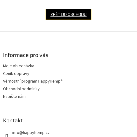
ZPĚT DO OBCHODU
Z
á
p
a
Informace pro vás
t
Moje objednávka
í
Ceník dopravy
Věrnostní program HappyHemp®
Obchodní podmínky
Napište nám
Kontakt
info
@
happyhemp.cz