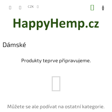
Přejít
NÁKUP
na
CZK
obsah
KOŠÍK
Dámské
Produkty teprve připravujeme.
Můžete se ale podívat na ostatní kategorie.