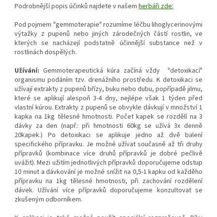
Podrobnější popis účinků najdete v našem
herbáři zde:
Pod pojmem "gemmoterapie" rozumíme léčbu lihoglycerinovými
výtažky z pupenů nebo jiných zárodečných částí rostlin, ve
kterých se nacházejí podstatně účinnější substance než v
rostlinách dospělých.
Užívání:
Gemmoterapeutická kúra začíná vždy "detoxikací"
organismu podáním tzv. drenážního prostředu. K detoxikaci se
užívají extrakty z pupenů břízy, buku nebo dubu, popřípadě jilmu,
které se aplikují alespoň 3-4 dny, nejlépe však 1 týden před
vlastní kúrou. Extrakty z pupenů se obvykle dávkují v množství 1
kapka na 1kg tělesné hmotnosti. Počet kapek se rozdělí na 3
dávky za den (např.: při hmotnosti 60kg se užívá 3x denně
20kapek.) Po detoxikaci se aplikuje jedno až dvě balení
specifického přípravku. Je možné užívat současně až tři druhy
přípravků (kombinace více druhů přípravků je dobré pečlivě
uvážit). Mezi užitím jednotlivých přípravků doporučujeme odstup
10 minut a dávkování je možné snížit na 0,5-1 kapku od každěho
přípravku na 1kg tělesné hmotnosti, při zachování rozdělení
dávek. Užívání více přípravků doporučujeme konzultovat se
zkušeným odborníkem.