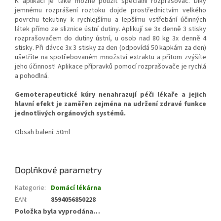
K aplikaci je také možné použít speciální rozprašovač. Díky
jemnému rozprášení roztoku dojde prostřednictvím velkého
povrchu tekutiny k rychlejšímu a lepšímu vstřebání účinných
látek přímo ze sliznice ústní dutiny. Aplikují se 3x denně 3 stisky
rozprašovačem do dutiny ústní, u osob nad 80 kg 3x denně 4
stisky. Při dávce 3x 3 stisky za den (odpovídá 50 kapkám za den)
ušetříte na spotřebovaném množství extraktu a přitom zvýšíte
jeho účinnost! Aplikace přípravků pomocí rozprašovače je rychlá
a pohodlná.
Gemoterapeutické kúry nenahrazují péči lékaře a jejich
hlavní efekt je zaměřen zejména na udržení zdravé funkce
jednotlivých orgánových systémů.
Obsah balení: 50ml
Doplňkové parametry
Kategorie
:
Domácí lékárna
EAN
:
8594056850228
Položka byla vyprodána…