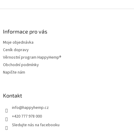
Z
á
p
a
Informace pro vás
t
Moje objednávka
í
Ceník dopravy
Věrnostní program HappyHemp®
Obchodní podmínky
Napište nám
Kontakt
info
@
happyhemp.cz
+420 777 978 000
Sledujte nás na facebooku