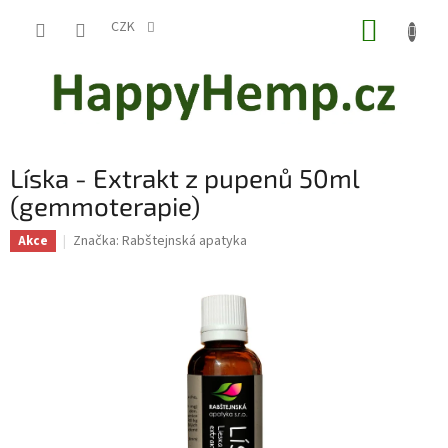
Přejít
NÁKUP
na
CZK
obsah
KOŠÍK
Líska - Extrakt z pupenů 50ml
(gemmoterapie)
Značka:
Rabštejnská apatyka
Akce