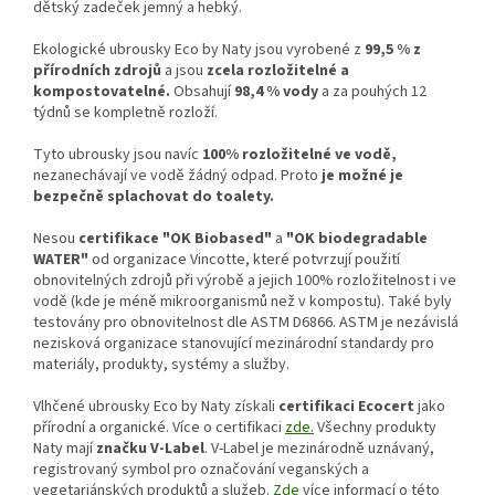
dětský zadeček jemný a hebký.
Ekologické ubrousky Eco by Naty jsou vyrobené z
99,5 % z
přírodních zdrojů
a jsou
zcela rozložitelné a
kompostovatelné.
Obsahují
98,4 % vody
a za pouhých 12
týdnů se kompletně rozloží.
Tyto ubrousky jsou navíc
100% rozložitelné ve vodě,
nezanechávají ve vodě žádný odpad. Proto
je možné je
bezpečně splachovat do toalety.
Nesou
certifikace "OK Biobased"
a
"OK biodegradable
WATER"
od organizace Vincotte, které potvrzují použití
obnovitelných zdrojů při výrobě a jejich 100% rozložitelnost i ve
vodě (kde je méně mikroorganismů než v kompostu). Také byly
testovány pro obnovitelnost dle ASTM D6866. ASTM je nezávislá
nezisková organizace stanovující mezinárodní standardy pro
materiály, produkty, systémy a služby.
Vlhčené ubrousky Eco by Naty získali
certifikaci Ecocert
jako
přírodní a organické. Více o certifikaci
zde.
Všechny produkty
Naty mají
značku V-Label
. V-Label je mezinárodně uznávaný,
registrovaný symbol pro označování veganských a
vegetariánských produktů a služeb.
Zde
více informací o této