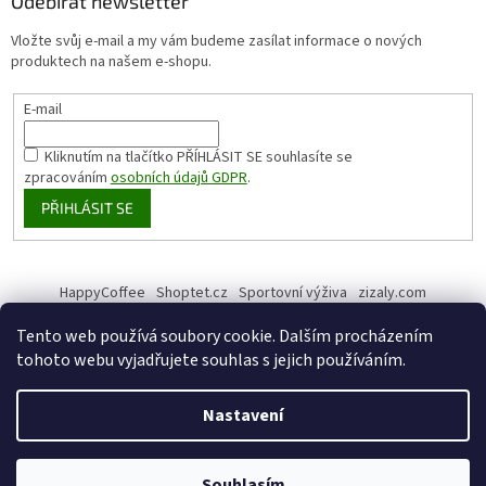
Odebírat newsletter
Vložte svůj e-mail a my vám budeme zasílat informace o nových
produktech na našem e-shopu.
E-mail
Kliknutím na tlačítko PŘÍHLÁSIT SE
souhlasíte se
zpracováním
osobních údajů GDPR
.
PŘIHLÁSIT SE
HappyCoffee
Shoptet.cz
Sportovní výživa
zizaly.com
Tento web používá soubory cookie. Dalším procházením
tohoto webu vyjadřujete souhlas s jejich používáním.
Vytvořil Shoptet
Nastavení
Copyright 2026
HappyHemp
. Všechna práva vyhrazena.
Upravit
Souhlasím
nastavení cookies