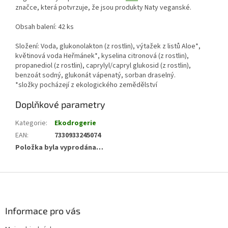
značce, která potvrzuje, že jsou produkty Naty veganské.
Obsah balení: 42 ks
Složení: Voda, glukonolakton (z rostlin), výtažek z listů Aloe*,
květinová voda Heřmánek*, kyselina citronová (z rostlin),
propanediol (z rostlin), caprylyl/capryl glukosid (z rostlin),
benzoát sodný, glukonát vápenatý, sorban draselný.
*složky pocházejí z ekologického zemědělství
Doplňkové parametry
Kategorie
:
Ekodrogerie
EAN
:
7330933245074
Položka byla vyprodána…
Z
á
p
a
Informace pro vás
t