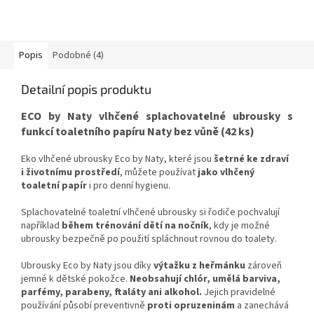
Popis
Podobné (4)
Detailní popis produktu
ECO by Naty vlhčené splachovatelné ubrousky s
funkcí toaletního papíru Naty bez vůně (42 ks)
Eko vlhčené ubrousky Eco by Naty, které jsou
šetrné ke zdraví
i životnímu prostředí
, můžete používat
jako vlhčený
toaletní papír
i pro denní hygienu.
Splachovatelné toaletní vlhčené ubrousky si řodiče pochvalují
například
během trénování dětí na nočník
, kdy je možné
ubrousky bezpečně po použití spláchnout rovnou do toalety.
Ubrousky Eco by Naty jsou díky
výtažku z heřmánku
zároveň
jemné k dětské pokožce.
Neobsahují chlór, umělá barviva,
parfémy, parabeny, ftaláty ani alkohol.
Jejich pravidelné
používání působí preventivně
proti opruzeninám
a zanechává