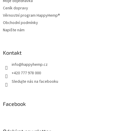
Moje objednávka
í
Ceník dopravy
Věrnostní program HappyHemp®
Obchodní podmínky
Napište nám
Kontakt
info
@
happyhemp.cz
+420 777 978 000
Sledujte nás na facebooku
Facebook