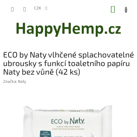
Přejít
NÁKUP
na
CZK
obsah
KOŠÍK
ECO by Naty vlhčené splachovatelné
ubrousky s funkcí toaletního papíru
Naty bez vůně (42 ks)
Značka:
Naty