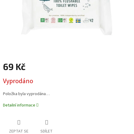
69 Kč
Měrná
Vyprodáno
cena:
Položka byla vyprodána…
Detailní informace
ZEPTAT SE
SDÍLET