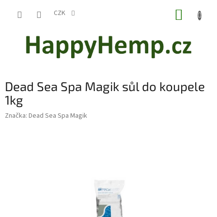
Přejít
NÁKUP
na
CZK
obsah
KOŠÍK
Dead Sea Spa Magik sůl do koupele
1kg
Značka:
Dead Sea Spa Magik