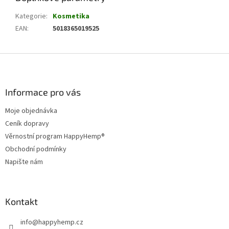
Kategorie
:
Kosmetika
EAN
:
5018365019525
Z
á
p
a
Informace pro vás
t
Moje objednávka
í
Ceník dopravy
Věrnostní program HappyHemp®
Obchodní podmínky
Napište nám
Kontakt
info
@
happyhemp.cz