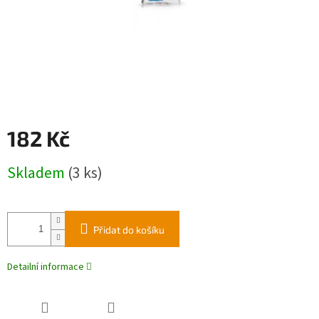
182 Kč
Měrná
Skladem
(3 ks)
cena:
Přidat do košíku
Detailní informace