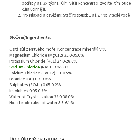
potřeby až 3x týdně. Čím větší koncentraci zvolíte, tím bude
kúra účinnější.
Pro relaxaci a osvěžení: Stačí rozpustit 1 až 2 hrsti v teplé vodě.
Složení/Ingredients:
Čistá sůl z Mrtvého moře. Koncentrace minerálů v %:
Magnesium Chloride (MgC12) 31.0-35.0%
Potassium Chloride (KC1) 24.0-28.0%
Sodium Chloride
(NaC1) 3.0-8.0%
Calcium Chloride (CaC12) 0.1-0.5%
Bromide (Br-) 0.3-0.6%
Sulphates (SO4--) 0.05-0.2%
Insolubles 0.05-0.3%
Water of Crystallization 32.0-38.0%
No. of molecules of water 5.5-6.1%
Doplňkové parametry