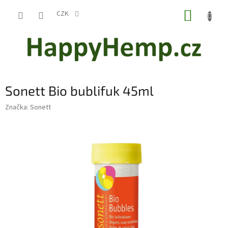
Přejít
NÁKUP
na
CZK
obsah
KOŠÍK
Sonett Bio bublifuk 45ml
Značka:
Sonett