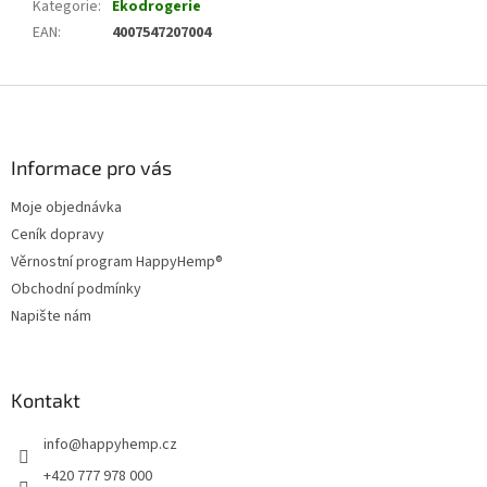
Kategorie
:
Ekodrogerie
EAN
:
4007547207004
Z
á
p
a
Informace pro vás
t
Moje objednávka
í
Ceník dopravy
Věrnostní program HappyHemp®
Obchodní podmínky
Napište nám
Kontakt
info
@
happyhemp.cz
+420 777 978 000