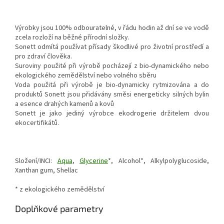
Výrobky jsou 100% odbouratelné, v řádu hodin až dní se ve vodě
zcela rozloží na běžné přírodní složky.
Sonett odmítá používat přísady škodlivé pro životní prostředí a
pro zdraví člověka.
Suroviny použité při výrobě pocházejí z bio-dynamického nebo
ekologického zemědělství nebo volného sběru
Voda použitá při výrobě je bio-dynamicky rytmizována a do
produktů Sonett jsou přidávány směsi energeticky silných bylin
a esence drahých kamenů a kovů
Sonett je jako jediný výrobce ekodrogerie držitelem dvou
ekocertifikátů.
Složení/INCI:
Aqua
,
Glycerine
*, Alcohol*, Alkylpolyglucoside,
Xanthan gum, Shellac
* z ekologického zemědělství
Doplňkové parametry