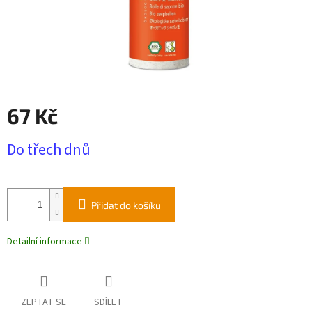
67 Kč
Měrná
Do třech dnů
cena:
Přidat do košíku
Detailní informace
ZEPTAT SE
SDÍLET