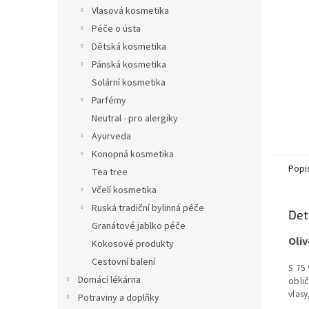
n
Vlasová kosmetika
e
Péče o ústa
l
Dětská kosmetika
Pánská kosmetika
Solární kosmetika
Parfémy
Neutral - pro alergiky
Ayurveda
Konopná kosmetika
Popi
Tea tree
Včelí kosmetika
Ruská tradiční bylinná péče
Det
Granátové jablko péče
Oliv
Kokosové produkty
Cestovní balení
S 75 
Domácí lékárna
oblič
vlasy
Potraviny a doplňky