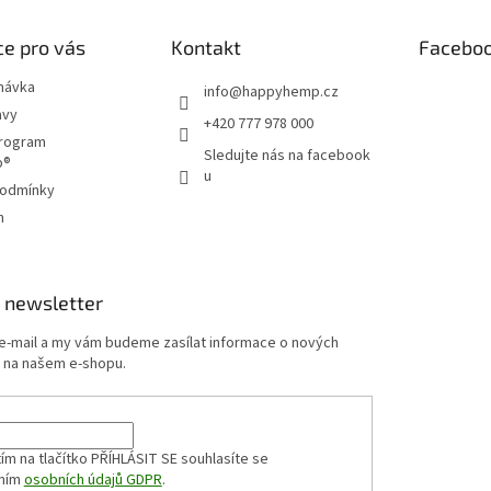
e pro vás
Kontakt
Facebo
návka
info
@
happyhemp.cz
avy
+420 777 978 000
program
Sledujte nás na facebook
p®
u
podmínky
m
 newsletter
 e-mail a my vám budeme zasílat informace o nových
 na našem e-shopu.
ím na tlačítko PŘÍHLÁSIT SE
souhlasíte se
ním
osobních údajů GDPR
.