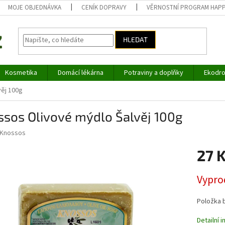
MOJE OBJEDNÁVKA
CENÍK DOPRAVY
VĚRNOSTNÍ PROGRAM HAP
HLEDAT
Kosmetika
Domácí lékárna
Potraviny a doplňky
Ekodro
věj 100g
ssos Olivové mýdlo Šalvěj 100g
Knossos
27 
Měrná
Vypro
cena:
Položka 
Detailní 