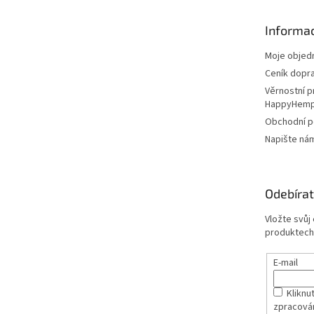
a
t
Informac
í
Moje objed
Ceník dopr
Věrnostní 
HappyHem
Obchodní 
Napište ná
Odebírat
Vložte svůj
produktech
E-mail
Kliknut
zpracová