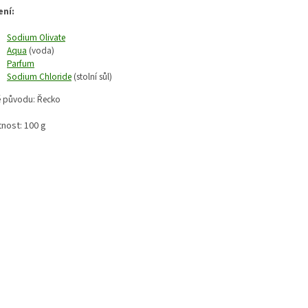
ení:
Sodium Olivate
Aqua
(voda)
Parfum
Sodium Chloride
(stolní sůl)
 původu: Řecko
nost: 100 g