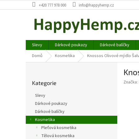
Přejít
+420 777 978 000
info@happyhemp.cz
na
obsah
Slevy
Dárkové poukazy
Dárkové balíčky
Domů
Kosmetika
Knossos Olivové mýdlo Šal
P
Kno
o
Přeskočit
s
Značka:
Kategorie
kategorie
t
r
Slevy
a
Dárkové poukazy
n
Dárkové balíčky
n
í
Kosmetika
p
Pleťová kosmetika
a
Tělová kosmetika