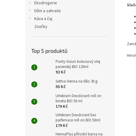
Ekodrogerie
Slož
Dům a zahrada
Káva a čaj
Značky
Země
Top 5 produktů
Hmot
Purity Vision kokosový olej
panenský BIO 120ml
92 Kč
Sattva Henna na tělo 30 g
55 Kč
Urtekram Deodorant roll on
limeta BIO 50 ml
179 Kč
Urtekram Deodorant bez
parfemace roll on BIO 50ml
179 Kč
HennaPlus přírodní barva na