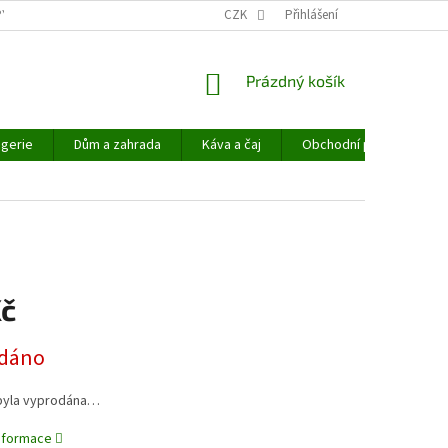
PYHEMP®
OBCHODNÍ PODMÍNKY
CZK
NAPIŠTE NÁM
Přihlášení
NÁKUPNÍ
Prázdný košík
KOŠÍK
gerie
Dům a zahrada
Káva a čaj
Obchodní podmínky
Kč
dáno
byla vyprodána…
informace