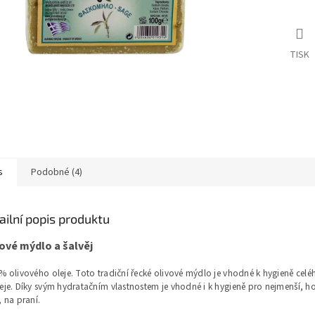
TISK
s
Podobné (4)
ailní popis produktu
ové mýdlo a šalvěj
% olivového oleje. Toto tradiční řecké olivové mýdlo je vhodné k hygieně celéh
eje. Díky svým hydratačním vlastnostem je vhodné i k hygieně pro nejmenší, ho
, na praní.