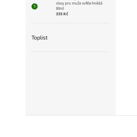
vlasy pro muže světle hnědá
80ml
335 Kč
Toplist
Z
á
p