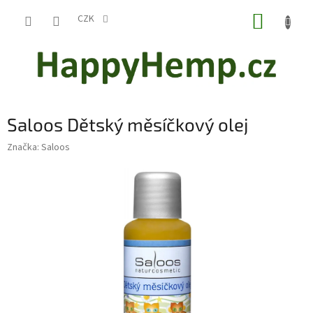
Přejít
NÁKUP
na
CZK
obsah
KOŠÍK
Saloos Dětský měsíčkový olej
Značka:
Saloos