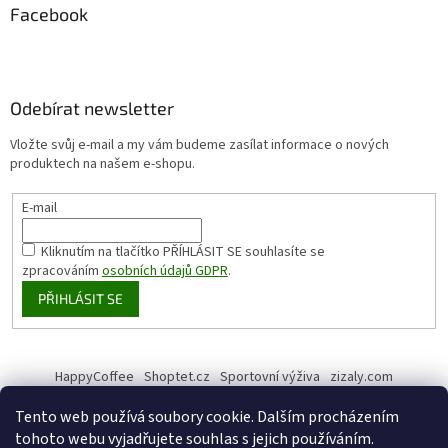
Facebook
Odebírat newsletter
Vložte svůj e-mail a my vám budeme zasílat informace o nových
produktech na našem e-shopu.
E-mail
Kliknutím na tlačítko PŘÍHLÁSIT SE
souhlasíte se
zpracováním
osobních údajů GDPR
.
PŘIHLÁSIT SE
HappyCoffee
Shoptet.cz
Sportovní výživa
zizaly.com
Tento web používá soubory cookie. Dalším procházením
tohoto webu vyjadřujete souhlas s jejich používáním.