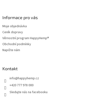
Z
á
p
a
Informace pro vás
t
Moje objednávka
í
Ceník dopravy
Věrnostní program HappyHemp®
Obchodní podmínky
Napište nám
Kontakt
info
@
happyhemp.cz
+420 777 978 000
Sledujte nás na facebooku