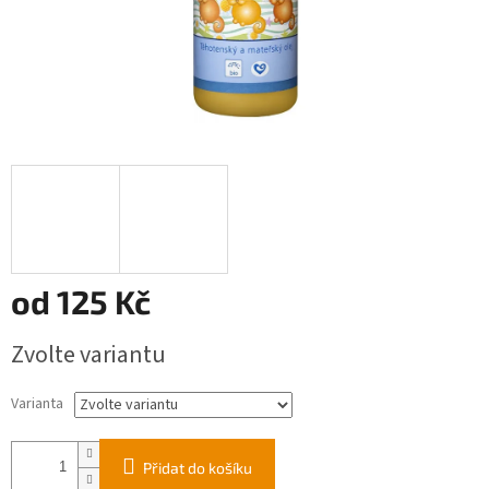
od
125 Kč
Měrná
Zvolte variantu
cena:
Varianta
Přidat do košíku