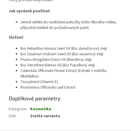
Čistý přírodní bioprodukt.
Jak správně používat
Jemně vetřete do navlhčené pokožky místo tělového mléka,
případně lokálně do požadovaných partií.
Složení:
Bio Helianthus Annuus Seed Oil (Bio slunečnicový olej)
Bio Sesamum Indicum Seed Oil (Bio sezamový olej)
Prunus Amygdalus Dulcis Oil (Mandlový olej)
Bio Oenothera Biennis Oil (Bio Pupalkový olej)
Calendula Officinalis Flower Extract (Extrakt z měsíčku
lékařského)
Tocopherol (Vitamin E)
Rosmarinus Officinalis Leaf Extract
Doplňkové parametry
Kategorie
:
Kosmetika
EAN
:
Zvolte variantu