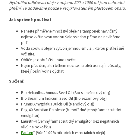
Hydrofilní odličovací oleje v objemu 500 a 1000 ml jsou náhradní
plnění. Ta dodáváme pouze v recyklovatelném plastovém obalu.
Jak správně používat
Naneste přiměřené množství oleje na tamponek navlhčený
nejlépe květinovou vodou Saloos nebo přímo na navlhčenou
pleť.
Voda spolu s olejem vytvoří jemnou emulzi, kterou pleť krásně
vyčistíte.
Obličej je dobré čistit ráno i večer.
Nejen přes den, ale i během noci se na pleti usazují nečistoty,
které jí brání volně dýchat.
Složení:
Bio Helianthus Annuus Seed Oil (Bio slunečnicový olej)
Bio Sesamum Indicum Seed Oil (Bio sezamový olej)
Prunus Amygdalus Dulcis Oil (Mandlový olej)
Peg-40 Sorbitan Peroleate (Mimořádně jemný farmaceutický
emulgátor)
Laureth-4 (Jemný farmaceutický emulgátor bez negativních
vlivů na pokožku)
Parfum
* (Vůně 100% přírodních esenciálních olejů)