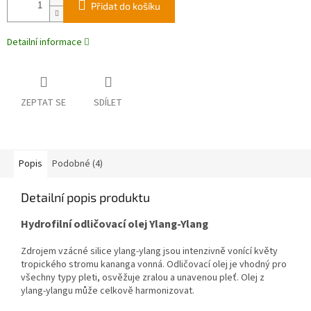
Přidat do košíku
Detailní informace
ZEPTAT SE
SDÍLET
Popis
Podobné (4)
Detailní popis produktu
Hydrofilní odličovací olej Ylang-Ylang
Zdrojem vzácné silice ylang-ylang jsou intenzivně vonící květy
tropického stromu kananga vonná. Odličovací olej je vhodný pro
všechny typy pleti, osvěžuje zralou a unavenou pleť. Olej z
ylang-ylangu může celkově harmonizovat.