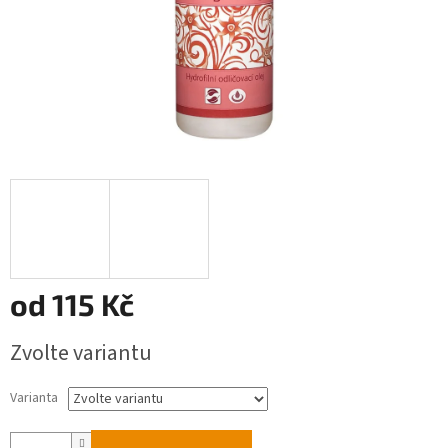
od
115 Kč
Měrná
Zvolte variantu
cena:
Varianta