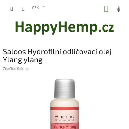
Přejít
NÁKUP
na
CZK
obsah
KOŠÍK
Saloos Hydrofilní odličovací olej
Ylang ylang
Značka:
Saloos