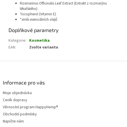
Rosmarinus Officinalis Leaf Extract (Extrakt z rozmarýnu
lékařského)
Tocopherol (Vitamin E)
*směs esenciálních olejů
Doplňkové parametry
Kategorie
:
Kosmetika
EAN
:
Zvolte variantu
Z
á
p
a
Informace pro vás
t
Moje objednávka
í
Ceník dopravy
Věrnostní program HappyHemp®
Obchodní podmínky
Napište nám