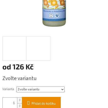
od
126 Kč
Měrná
Zvolte variantu
cena:
Varianta
Přidat do košíku