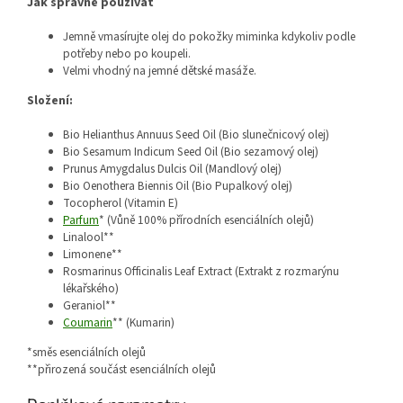
Jak správně používat
Jemně vmasírujte olej do pokožky miminka kdykoliv podle
potřeby nebo po koupeli.
Velmi vhodný na jemné dětské masáže.
Složení:
Bio Helianthus Annuus Seed Oil (Bio slunečnicový olej)
Bio Sesamum Indicum Seed Oil (Bio sezamový olej)
Prunus Amygdalus Dulcis Oil (Mandlový olej)
Bio Oenothera Biennis Oil (Bio Pupalkový olej)
Tocopherol (Vitamin E)
Parfum
* (Vůně 100% přírodních esenciálních olejů)
Linalool**
Limonene**
Rosmarinus Officinalis Leaf Extract (Extrakt z rozmarýnu
lékařského)
Geraniol**
Coumarin
** (Kumarin)
*směs esenciálních olejů
**přirozená součást esenciálních olejů