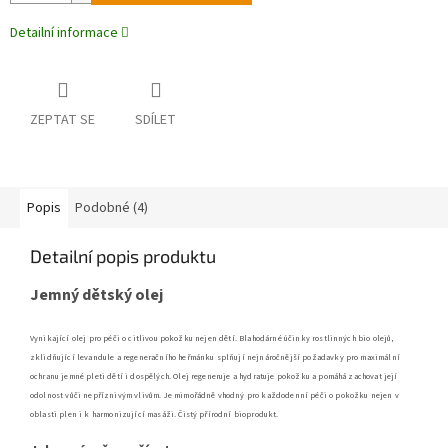
Detailní informace
ZEPTAT SE
SDÍLET
Popis
Podobné (4)
Detailní popis produktu
Jemný dětský olej
Vynikající olej pro péči o citlivou pokožku nejen dětí. Blahodárné účinky rostlinných bio olejů,
zklidňující levandule a regeneračního heřmánku splňují nejnáročnější požadavky pro maximální
ochranu jemné pleti dětí i dospělých. Olej regeneruje a hydratuje pokožku a pomáhá zachovat její
odolnost vůči nepříznivým vlivům. Je mimořádně vhodný pro každodenní péči o pokožku nejen v
oblasti plen i k harmonizující masáži. Čistý přírodní bioprodukt.