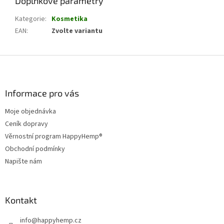
Doplňkové parametry
Kategorie
:
Kosmetika
EAN
:
Zvolte variantu
Z
á
p
a
Informace pro vás
t
Moje objednávka
í
Ceník dopravy
Věrnostní program HappyHemp®
Obchodní podmínky
Napište nám
Kontakt
info
@
happyhemp.cz