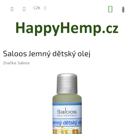
Přejít
NÁKUP
na
CZK
obsah
KOŠÍK
Saloos Jemný dětský olej
Značka:
Saloos