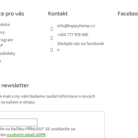
e pro vás
Kontakt
Facebo
návka
info
@
happyhemp.cz
avy
+420 777 978 000
program
Sledujte nás na facebook
p®
u
podmínky
m
 newsletter
 e-mail a my vám budeme zasílat informace o nových
 na našem e-shopu.
ím na tlačítko PŘÍHLÁSIT SE
souhlasíte se
ním
osobních údajů GDPR
.