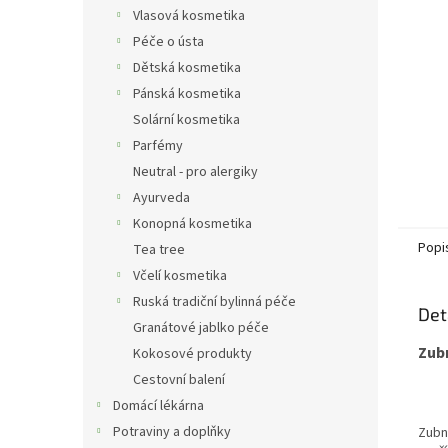
n
Vlasová kosmetika
e
Péče o ústa
l
Dětská kosmetika
Pánská kosmetika
Solární kosmetika
Parfémy
Neutral - pro alergiky
Ayurveda
Konopná kosmetika
Popi
Tea tree
Včelí kosmetika
Ruská tradiční bylinná péče
Det
Granátové jablko péče
Zub
Kokosové produkty
Cestovní balení
Domácí lékárna
Potraviny a doplňky
Zubn