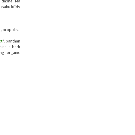
e dásně. Má
obsahu křídy
, propolis.
ct
*, xanthan
inalis bark
ng organic