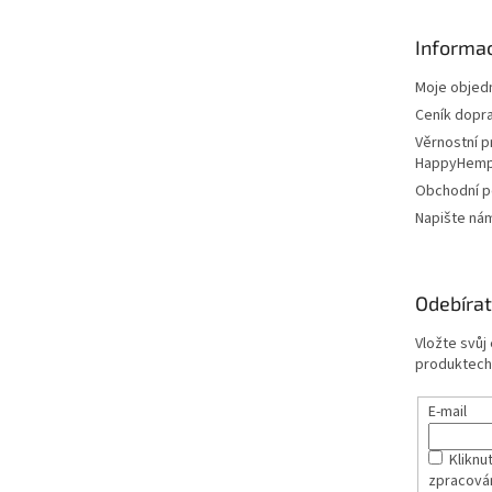
a
t
Informac
í
Moje objed
Ceník dopr
Věrnostní 
HappyHem
Obchodní 
Napište ná
Odebírat
Vložte svůj
produktech
E-mail
Kliknut
zpracová