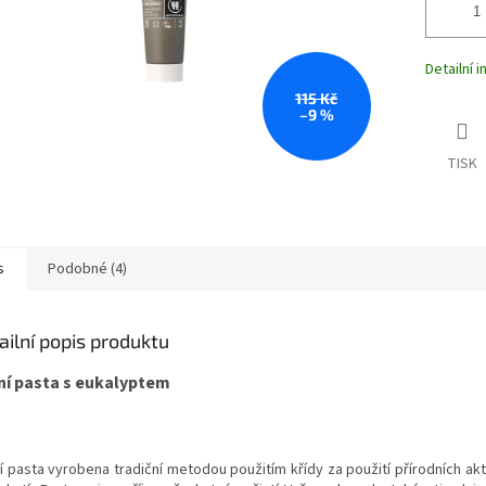
Detailní 
115 Kč
–9 %
TISK
s
Podobné (4)
ailní popis produktu
ní pasta s eukalyptem
í pasta vyrobena tradiční metodou použitím křídy za použití přírodních akt