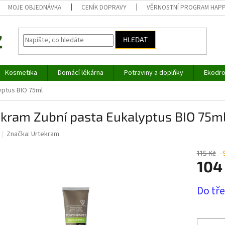
MOJE OBJEDNÁVKA
CENÍK DOPRAVY
VĚRNOSTNÍ PROGRAM HAP
HLEDAT
Kosmetika
Domácí lékárna
Potraviny a doplňky
Ekodro
yptus BIO 75ml
ekram Zubní pasta Eukalyptus BIO 75m
Značka:
Urtekram
115 Kč
–
104
Měrná
Do tř
cena: