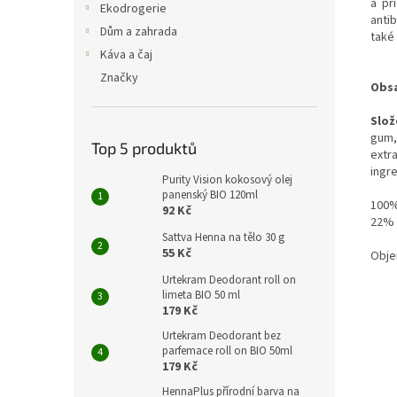
a př
Ekodrogerie
anti
Dům a zahrada
také 
Káva a čaj
Značky
Obsa
Slož
gum,
Top 5 produktů
extr
ingre
Purity Vision kokosový olej
panenský BIO 120ml
100%
92 Kč
22% i
Sattva Henna na tělo 30 g
55 Kč
Obje
Urtekram Deodorant roll on
limeta BIO 50 ml
179 Kč
Urtekram Deodorant bez
parfemace roll on BIO 50ml
179 Kč
HennaPlus přírodní barva na