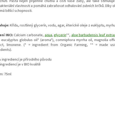
íchutí. Pasta nejen příjemně chutná a čistí Vaše zuby, ale také stimuluj
bakteriální vlastnosti a pomáhá zabraňovat odhalování zubních krčků. Díky 
má bělící schopnosti.
huje:
Křídu, rostlinný glycerín, vodu, agar, éterické oleje z euklyptu, myrhu
ení INCI:
Calcium carbonate,
aqua
,
glycerin
**,
aloe barbadensis leaf extra
 eucalyptus globulus oil* (aroma*), commiphora myrrha oil, magnolia offic
act, limonene. (* = ingredient from Organic Farming, ** = made usi
dients).
 ingrediencí je přírodního původu
ngrediencí je v BIO kvalitě
m: 75ml