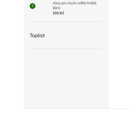
vlasy pro muže světle hnědá
80ml
335 Kč
Toplist
Z
á
p