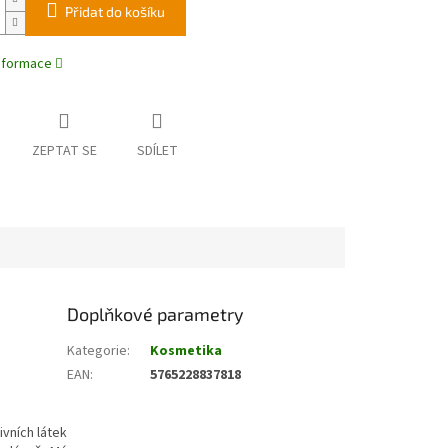
Přidat do košíku
informace
ZEPTAT SE
SDÍLET
Doplňkové parametry
Kategorie
:
Kosmetika
EAN
:
5765228837818
ivních látek