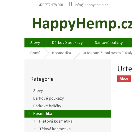
Přejít
+420 777 978 000
info@happyhemp.cz
na
obsah
Slevy
Dárkové poukazy
Dárkové balíčky
Domů
Kosmetika
Urtekram Zubní pasta Eukal
P
Urt
o
Přeskočit
s
Kategorie
kategorie
Akce
t
r
Slevy
a
Dárkové poukazy
n
Dárkové balíčky
n
í
Kosmetika
p
Pleťová kosmetika
a
Tělová kosmetika