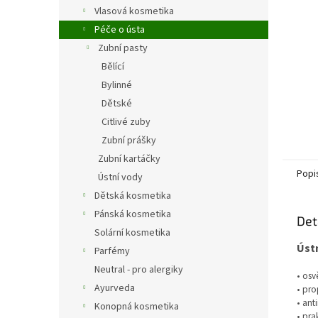
n
Vlasová kosmetika
e
Péče o ústa
l
Zubní pasty
Bělící
Bylinné
Dětské
Citlivé zuby
Zubní prášky
Zubní kartáčky
Popi
Ústní vody
Dětská kosmetika
Pánská kosmetika
Det
Solární kosmetika
Ústn
Parfémy
Neutral - pro alergiky
• osv
Ayurveda
• pro
• ant
Konopná kosmetika
• pra