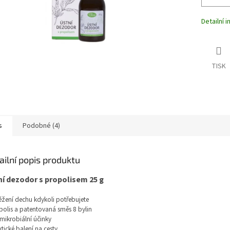
Detailní 
TISK
s
Podobné (4)
ailní popis produktu
í dezodor s propolisem 25 g
ěžení dechu kdykoli potřebujete
polis a patentovaná směs 8 bylin
imikrobiální účinky
ktické balení na cesty