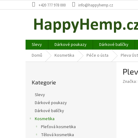
Přejít
+420 777 978 000
info@happyhemp.cz
na
obsah
Slevy
Dárkové poukazy
Dárkové balíčky
Domů
Kosmetika
Péče o ústa
Pleva Ús
P
Plev
o
Přeskočit
s
Značka:
Kategorie
kategorie
t
r
Slevy
a
Dárkové poukazy
n
Dárkové balíčky
n
í
Kosmetika
p
Pleťová kosmetika
a
Tělová kosmetika