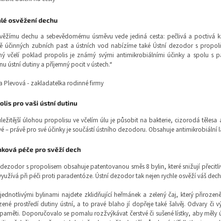
lé osvěžení dechu
svěžímu dechu a sebevědomému úsměvu vede jediná cesta: pečlivá a poctivá 
ě účinných zubních past a ústních vod nabízíme také Ústní dezodor s propol
ý včelí poklad propolis je známý svými antimikrobiálními účinky a spolu s 
nu ústní dutiny a příjemný pocit v ústech.“
 Plevová - zakladatelka rodinné firmy
olis pro vaši ústní dutinu
ležitější úlohou propolisu ve včelím úlu je působit na bakterie, cizorodá tělesa a 
é – právě pro své účinky je součástí ústního dezodoru. Obsahuje antimikrobiální l
nková péče pro svěží dech
 dezodor s propolisem obsahuje patentovanou směs 8 bylin, které snižují přecitliv
využívá při péči proti paradentóze. Ústní dezodor tak nejen rychle osvěží váš dech
jednotlivými bylinami najdete zklidňující heřmánek a zelený čaj, který přiroz
zené prostředí dutiny ústní, a to pravé blaho jí dopřeje také šalvěj. Odvary či
aměti. Doporučovalo se pomalu rozžvýkávat čerstvé či sušené lístky, aby měly ú