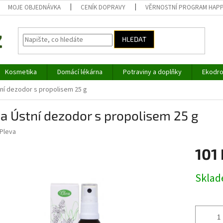
MOJE OBJEDNÁVKA
CENÍK DOPRAVY
VĚRNOSTNÍ PROGRAM HAP
HLEDAT
Kosmetika
Domácí lékárna
Potraviny a doplňky
Ekodro
tní dezodor s propolisem 25 g
a Ústní dezodor s propolisem 25 g
Pleva
101 
Měrná
Skla
cena: