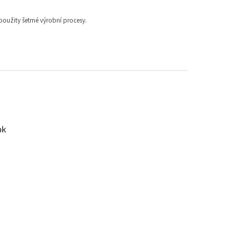
 použity šetrné výrobní procesy.
ok