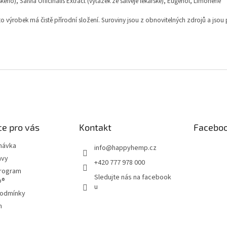
ského), Salvia Officinalis Extract (výtažek ze šalvěje lékařské), Eugenol, Limonene
to výrobek má čistě přírodní složení. Suroviny jsou z obnovitelných zdrojů a jsou
e pro vás
Kontakt
Facebo
návka
info
@
happyhemp.cz
avy
+420 777 978 000
program
Sledujte nás na facebook
p®
u
podmínky
m