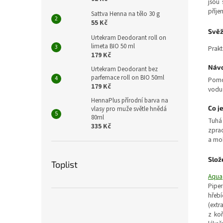
jsou 
příje
Sattva Henna na tělo 30 g
55 Kč
Svěž
Urtekram Deodorant roll on
limeta BIO 50 ml
Prakt
179 Kč
Návo
Urtekram Deodorant bez
parfemace roll on BIO 50ml
Pomoc
179 Kč
vodu 
HennaPlus přírodní barva na
Co j
vlasy pro muže světle hnědá
80ml
Tuhá 
335 Kč
zprac
a moh
Slož
Toplist
Aqua
Piper
hřebí
(extr
z koř