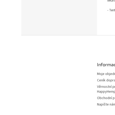
lékař
- Ten
Z
á
p
a
t
Informac
í
Moje objed
Ceník dopr
Věrnostní 
HappyHem
Obchodní 
Napište ná