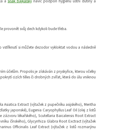
ská a
šišák bajkalský
navíc podpoří hygienu ústní dutiny a
hle provonět svůj dech kdykoli bude třeba.
 vstříknutí si můžete dezodor vykloktat vodou a následně
ím účelům. Propolis je získáván z pryskyřice, kterou včelky
okrytí cizích těles či drobných zvířat, která do úlu vniknou
la Asiatica Extract (výtažek z pupečníku asijského), Mentha
latky japonské), Eugenia Caryophyllus Leaf Oil (olej z listů
ze zázvoru lékařského), Scutellaria Baicalensis Root Extract
ajovníku čínského), Glycyrrhiza Glabra Root Exctract (výtažek
rinus Officinalis Leaf Extract (výtažek z listů rozmarýnu