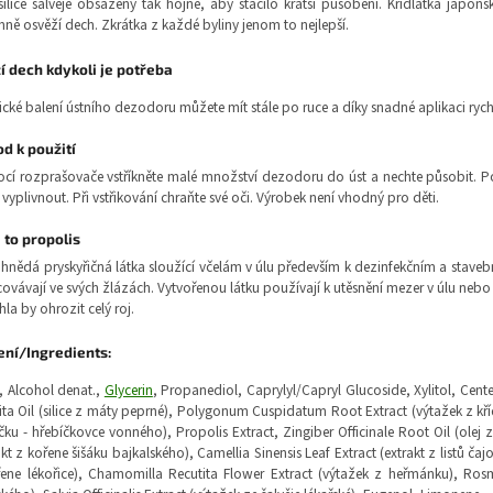
silice šalvěje obsaženy tak hojně, aby stačilo kratší působení. Křídlatka japon
mně osvěží dech. Zkrátka z každé byliny jenom to nejlepší.
í dech kdykoli je potřeba
ické balení ústního dezodoru můžete mít stále po ruce a díky snadné aplikaci ryc
d k použití
í rozprašovače vstříkněte malé množství dezodoru do úst a nechte působit. Po
vyplivnout. Při vstřikování chraňte své oči. Výrobek není vhodný pro děti.
e to propolis
hnědá pryskyřičná látka sloužící včelám v úlu především k dezinfekčním a stavebn
ovávají ve svých žlázách. Vytvořenou látku používají k utěsnění mezer v úlu nebo p
la by ohrozit celý roj.
ení/Ingredients:
, Alcohol denat.,
Glycerin
, Propanediol, Caprylyl/Capryl Glucoside, Xylitol, Cente
ita Oil (silice z máty peprné), Polygonum Cuspidatum Root Extract (výtažek z kříd
čku - hřebíčkovce vonného), Propolis Extract, Zingiber Officinale Root Oil (olej 
akt z kořene šišáku bajkalského), Camellia Sinensis Leaf Extract (extrakt z listů č
ene lékořice), Chamomilla Recutita Flower Extract (výtažek z heřmánku), Rosma