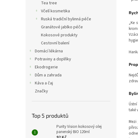
Tea tree
Včelí kosmetika
Rych
Ruská tradiční bylinná péče
„Ke 
Granátové jablko péče
krom
Vzácn
Kokosové produkty
hygie
Cestovní balení
Domácí lékárna
Hanka
Potraviny a doplňky
Prop
Ekodrogerie
Dům a zahrada
Nejdů
zdrav
Káva a čaj
Značky
Byli
Ústní
také 
Top 5 produktů
Mezi 
Purity Vision kokosový olej
přiro
panenský BIO 120ml
odnep
92 Kč