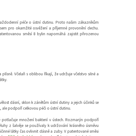
každodenní péče o ústní dutinu. Proto našim zákazníkům
isem pro okamžité osvěžení a příjemné provonění dechu.
patentovanou směsí 8 bylin napomáhá zajistit přirozenou
plísně. Včelaři s oblibou říkají, že udržuje včelstvo silné a
átky.
ělost dásní, sklon k zánětům ústní dutiny a jejich účinků se
, ale podpoří celkovou péči o ústní dutinu.
eně potlačuje množení bakterií v ústech. Rozmarýn podpoří
 výluhy z šalvěje se používaly k udržování krásného úsměvu
činné látky čas ovlivnit dásně a zuby. V patentované směsi