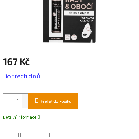
167 Kč
Měrná
Do třech dnů
cena:
Přidat do košíku
Detailní informace