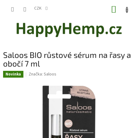
Přejít
NÁKUP
na
CZK
obsah
KOŠÍK
Saloos BIO růstové sérum na řasy a
obočí 7 ml
Značka:
Saloos
Novinka