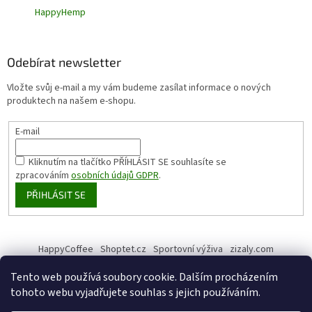
HappyHemp
Odebírat newsletter
Vložte svůj e-mail a my vám budeme zasílat informace o nových
produktech na našem e-shopu.
E-mail
Kliknutím na tlačítko PŘÍHLÁSIT SE
souhlasíte se
zpracováním
osobních údajů GDPR
.
PŘIHLÁSIT SE
HappyCoffee
Shoptet.cz
Sportovní výživa
zizaly.com
Tento web používá soubory cookie. Dalším procházením
tohoto webu vyjadřujete souhlas s jejich používáním.