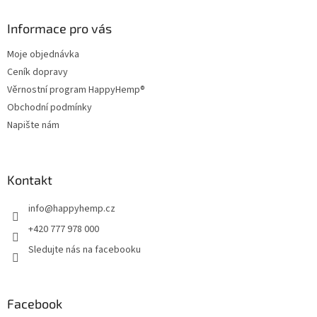
p
a
Informace pro vás
t
Moje objednávka
í
Ceník dopravy
Věrnostní program HappyHemp®
Obchodní podmínky
Napište nám
Kontakt
info
@
happyhemp.cz
+420 777 978 000
Sledujte nás na facebooku
Facebook