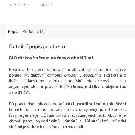
ZEPTAT SE
SDÍLET
Popis
Podobné (4)
Detailní popis produktu
BIO růstové sérum na řasy a obočí 7 ml
Posilující bio péče s přírodními aktivátory růstu pro oslnivý
pohled. Multiaktivní komplex
Growth Oleoactif®
s extraktem z
ibišku súdánského, světlice barvířské, bio ricinovým a bio
arganovým olejem prokazatelně
zlepšuje délku a objem řas
až o 18 %*.
Při pravidelné aplikaci podpoří
růst, prodloužení a zahuštění
horních i dolních řas a obočí. Intenzivně vyživuje již od kořínku,
řasy regeneruje, oživuje barvu a zvyšuje jejich lesk. Aktivně je
chrání
proti vypadávání, lámání a řídnutí.
Čistě přírodní
složení je šetrné k citlivému očnímu okolí.