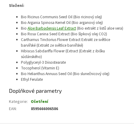
Složení:
Bio Ricinus Communis Seed Oil (Bio ricinový olej)
Bio Argania Spinosa Kernel Oil (Bio arganový olej)
Bio
Aloe Barbadensis Leaf Extract
(Bio extrakt z listů aloe vera)
Bio Rosa Canina Seed Extract (Bio šípkový olej CO2)
Carthamus Tinctorius Flower Extract Extrakt ze světlice
barvířské (Extrakt ze světlice barvířské)
Hibiscus Sabdariffa Flower (Extract (Extrakt z ibišku
súdánského)
Polyglyceryl-3 Diisostearate
Tocopherol (Vitamin E)
Bio Helianthus Annuus Seed Oil (Bio slunečnicový olej)
Ethyl Ferulate
Doplňkové parametry
Kategorie
:
Ošetření
EAN
:
8595666006586
Z
á