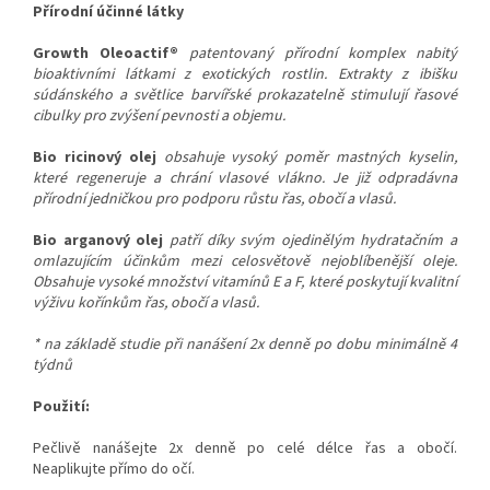
Přírodní účinné látky
Growth Oleoactif®
patentovaný přírodní komplex nabitý
bioaktivními látkami z exotických rostlin. Extrakty z ibišku
súdánského a světlice barvířské prokazatelně stimulují řasové
cibulky pro zvýšení pevnosti a objemu.
Bio ricinový olej
obsahuje vysoký poměr mastných kyselin,
které regeneruje a chrání vlasové vlákno. Je již odpradávna
přírodní jedničkou pro podporu růstu řas, obočí a vlasů.
Bio arganový olej
patří díky svým ojedinělým hydratačním a
omlazujícím účinkům mezi celosvětově nejoblíbenější oleje.
Obsahuje vysoké množství vitamínů E a F, které poskytují kvalitní
výživu kořínkům řas, obočí a vlasů.
* na základě studie při nanášení 2x denně po dobu minimálně 4
týdnů
Použití:
Pečlivě nanášejte 2x denně po celé délce řas a obočí.
Neaplikujte přímo do očí.