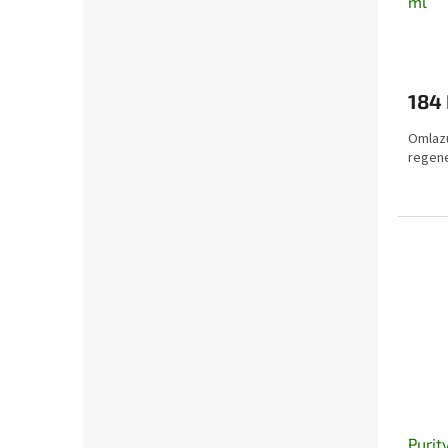
ml
184
Omlazu
regene
Purit