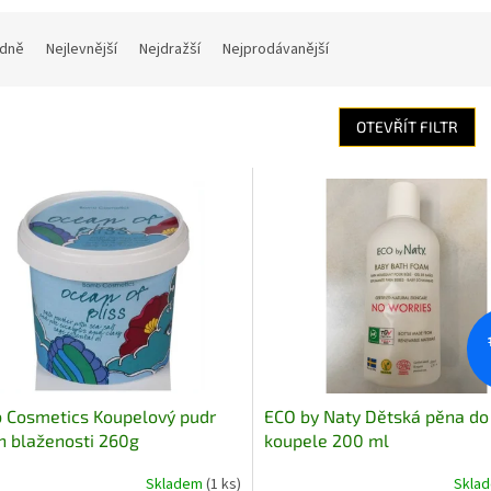
dně
Nejlevnější
Nejdražší
Nejprodávanější
OTEVŘÍT FILTR
 Cosmetics Koupelový pudr
ECO by Naty Dětská pěna do
 blaženosti 260g
koupele 200 ml
Skladem
(1 ks)
Skla