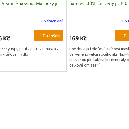
y Vision Rhassoul Marocký jíl
Saloos 100% Červený jíl 140
Do třech dnů
Do 
Do košíku
Do
6 Kč
169 Kč
echny typy pleti • pleťová maska •
Povzbuzující pleťová a tělová mas
 • tělové mýdlo
červeného vulkanického jílu. Nasyt
unavenou pleť aktivními minerály 
celkové omlazení.