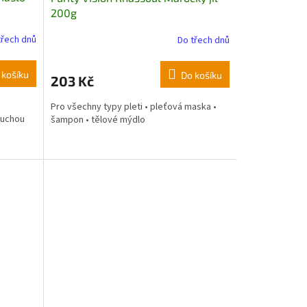
200g
třech dnů
Do třech dnů
 košíku
Do košíku
203 Kč
Pro všechny typy pleti • pleťová maska •
suchou
šampon • tělové mýdlo