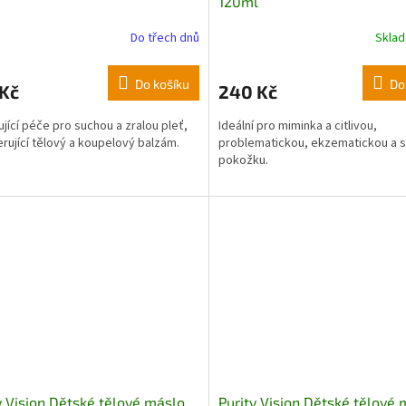
120ml
Do třech dnů
Skla
Do košíku
Do
 Kč
240 Kč
jící péče pro suchou a zralou pleť,
Ideální pro miminka a citlivou,
rující tělový a koupelový balzám.
problematickou, ekzematickou a 
pokožku.
y Vision Dětské tělové máslo
Purity Vision Dětské tělové