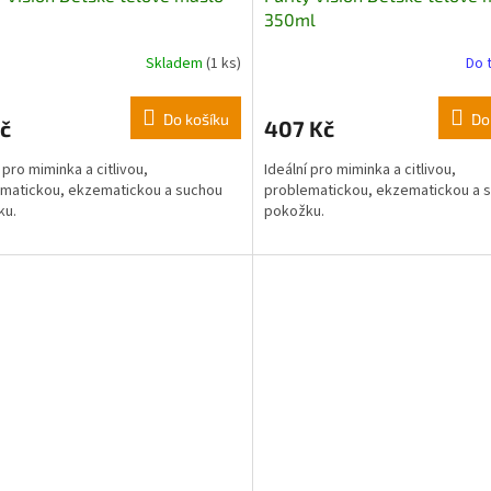
350ml
Skladem
(1 ks)
Do 
Do košíku
Do
č
407 Kč
 pro miminka a citlivou,
Ideální pro miminka a citlivou,
matickou, ekzematickou a suchou
problematickou, ekzematickou a 
ku.
pokožku.