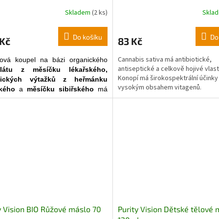
Skladem
(2 ks)
Skla
Do košíku
Do
 Kč
83 Kč
Cannabis sativa má antibiotické,
nová koupel na bázi organického
antiseptické a celkově hojivé vlast
látu
z
měsíčku
lékařského
,
Konopí má širokospektrální účinky
ických
výtažků
z
heřmánku
vysokým obsahem vitagenů.
ského
a
měsíčku
sibiřského
má
ňující účinek na pokožku dítěte a
e ji.
y Vision BIO Růžové máslo 70
Purity Vision Dětské tělové