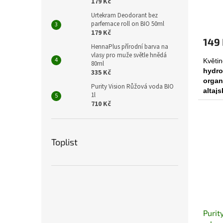
179 Kč
Urtekram Deodorant bez
parfemace roll on BIO 50ml
179 Kč
149
HennaPlus přírodní barva na
vlasy pro muže světle hnědá
Květi
80ml
hydro
335 Kč
organ
Purity Vision Růžová voda BIO
altaj
1l
uklid
710 Kč
vyživuj
Toplist
Purit