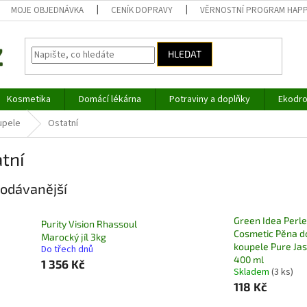
MOJE OBJEDNÁVKA
CENÍK DOPRAVY
VĚRNOSTNÍ PROGRAM HAP
HLEDAT
Kosmetika
Domácí lékárna
Potraviny a doplňky
Ekodro
upele
Ostatní
tní
odávanější
Green Idea Perle
Purity Vision Rhassoul
Cosmetic Pěna d
Marocký jíl 3kg
koupele Pure Ja
Do třech dnů
400 ml
1 356 Kč
Skladem
(3 ks)
118 Kč