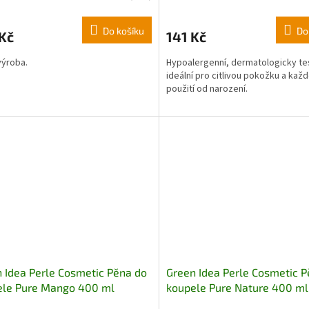
Do košíku
Do
Kč
141 Kč
výroba.
Hypoalergenní, dermatologicky te
ideální pro citlivou pokožku a kaž
použití od narození.
 Idea Perle Cosmetic Pěna do
Green Idea Perle Cosmetic P
ele Pure Mango 400 ml
koupele Pure Nature 400 ml