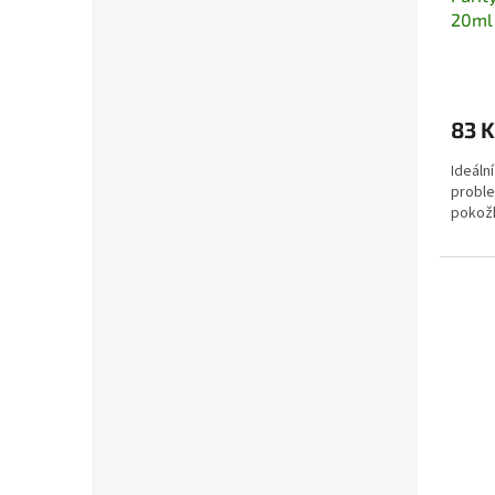
20ml
83 K
Ideální
proble
pokož