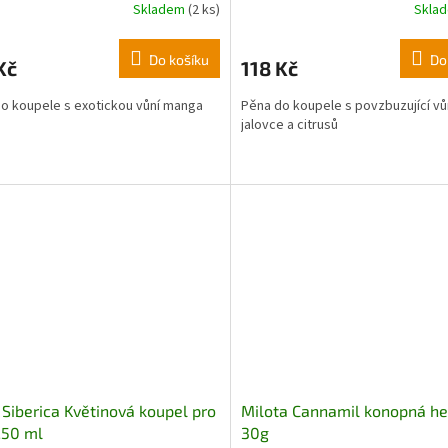
Skladem
(2 ks)
Skla
Do košíku
Do
Kč
118 Kč
o koupele s exotickou vůní manga
Pěna do koupele s povzbuzující vů
jalovce a citrusů
e Siberica Květinová koupel pro
Milota Cannamil konopná h
250 ml
30g