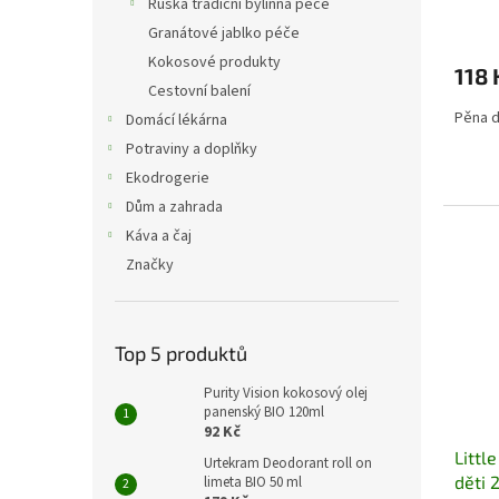
Ruská tradiční bylinná péče
Granátové jablko péče
Kokosové produkty
118 
Cestovní balení
Pěna d
Domácí lékárna
Potraviny a doplňky
Ekodrogerie
Dům a zahrada
Káva a čaj
Značky
Top 5 produktů
Purity Vision kokosový olej
panenský BIO 120ml
92 Kč
Littl
Urtekram Deodorant roll on
děti 
limeta BIO 50 ml