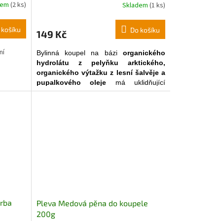
dem
(2 ks)
Skladem
(1 ks)
 košíku
Do košíku
149 Kč
ní
Bylinná koupel na bázi
organického
hydrolátu z pelyňku arktického,
organického výtažku z lesní šalvěje a
pupalkového oleje
má uklidňující
účinek na pokožku dítěte, zjemňuje ji,
obsahuje esenciální oleje a přispívá k
sladkému spánku dítěte.
erba
Pleva Medová pěna do koupele
200g