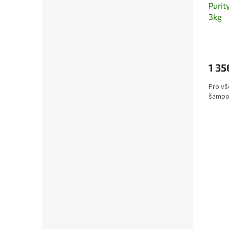
Purit
3kg
1 35
Pro vš
šampon