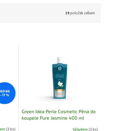
19
položek celkem
159 Kč
–11 %
Green Idea Perle Cosmetic Pěna do
koupele Pure Jasmine 400 ml
dem
(3 ks)
Skladem
(3 ks)