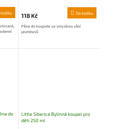
 košíku
Do košíku
118 Kč
stovaná,
Pěna do koupele se smyslnou vůní
dodenní
jasmínusů
ěna do
Little Siberica Bylinná koupel pro
děti 250 ml