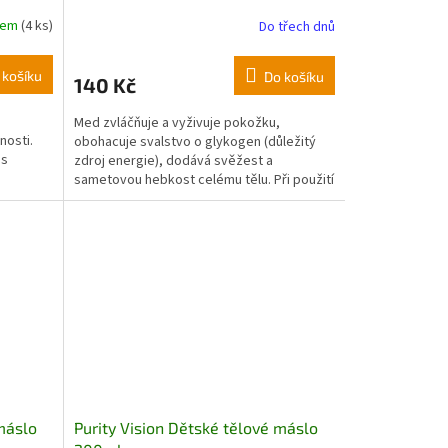
dem
(4 ks)
Do třech dnů
 košíku
Do košíku
140 Kč
Med zvláčňuje a vyživuje pokožku,
nosti.
obohacuje svalstvo o glykogen (důležitý
 s
zdroj energie), dodává svěžest a
sametovou hebkost celému tělu. Při použití
pěny stačí vanu pouze opláchnout a je
čistá, pH neutrální.
 máslo
Purity Vision Dětské tělové máslo