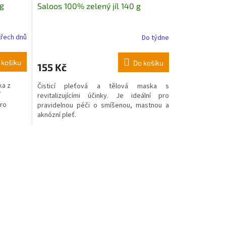
 g
Saloos 100% zelený jíl 140 g
třech dnů
Do týdne
 košíku
Do košíku
155 Kč
ka z
Čisticí pleťová a tělová maska s
í
revitalizujícími účinky. Je ideální pro
pro
pravidelnou péči o smíšenou, mastnou a
aknózní pleť.