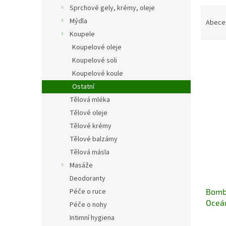
n
Sprchové gely, krémy, oleje
Ř
e
a
Mýdla
Abece
l
z
Koupele
e
Koupelové oleje
n
Koupelové soli
í
Koupelové koule
p
V
Ostatní
r
ý
o
Tělová mléka
p
d
Tělové oleje
i
u
s
Tělové krémy
k
p
Tělové balzámy
t
r
Tělová másla
ů
o
Masáže
d
Deodoranty
u
Bomb
Péče o ruce
k
Oceán
t
Péče o nohy
ů
Intimní hygiena