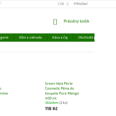
PYHEMP®
OBCHODNÍ PODMÍNKY
CZK
NAPIŠTE NÁM
Přihlášení
NÁKUPNÍ
Prázdný košík
KOŠÍK
gerie
Dům a zahrada
Káva a čaj
Obchodní podmínky
Green Idea Perle
o
Cosmetic Pěna do
smine
koupele Pure Mango
400 ml
Skladem
(2 ks)
118 Kč