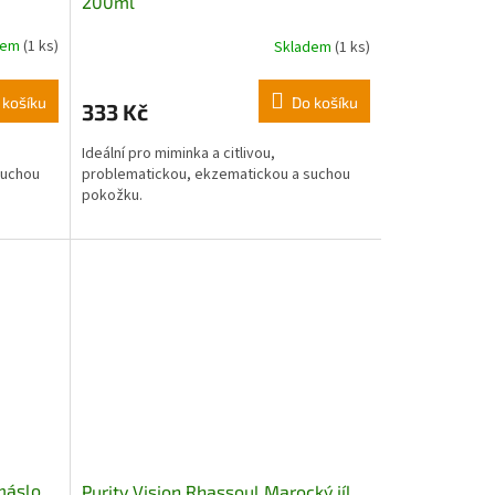
200ml
dem
(1 ks)
Skladem
(1 ks)
 košíku
Do košíku
333 Kč
Ideální pro miminka a citlivou,
suchou
problematickou, ekzematickou a suchou
pokožku.
 máslo
Purity Vision Rhassoul Marocký jíl