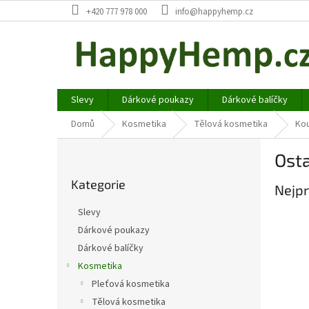
Přejít
+420 777 978 000
info@happyhemp.cz
na
obsah
Slevy
Dárkové poukazy
Dárkové balíčky
Domů
Kosmetika
Tělová kosmetika
Ko
P
Osta
o
Přeskočit
s
Kategorie
kategorie
Nejpr
t
r
Slevy
a
Dárkové poukazy
n
Dárkové balíčky
n
í
Kosmetika
p
Pleťová kosmetika
a
Tělová kosmetika