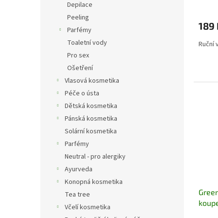
Depilace
Peeling
189 
Parfémy
Toaletní vody
Ruční 
Pro sex
Ošetření
Vlasová kosmetika
Péče o ústa
Dětská kosmetika
Pánská kosmetika
Solární kosmetika
Parfémy
Neutral - pro alergiky
Ayurveda
Konopná kosmetika
Green
Tea tree
koup
Včelí kosmetika